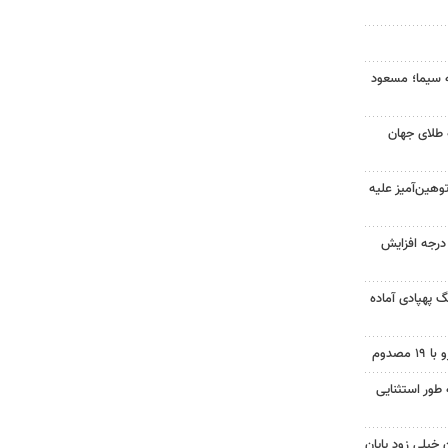
ه سیما؛ مسعود
 طلای جهان
هین‌آمیز علیه
ای هوا در خراسان رضوی ۴ درجه افزایش
گ پهپادی آماده
 طور استثنایی
 خیلی زود پایان