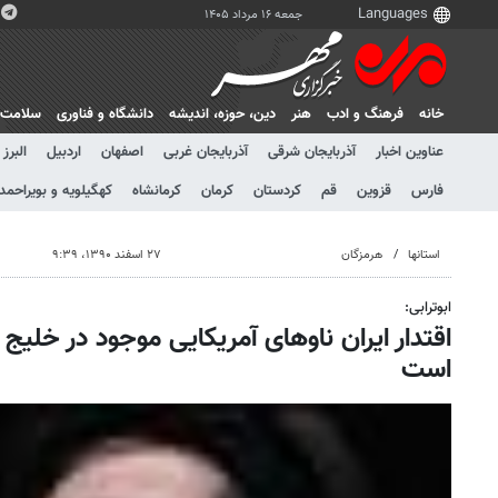
جمعه ۱۶ مرداد ۱۴۰۵
خانه
فرهنگ و ادب
هنر
دين، حوزه، انديشه
دانشگاه و فناوری
سلامت
عناوین اخبار
آذربایجان شرقی
آذربایجان غربی
اصفهان
اردبیل
البرز
فارس
قزوین
قم
کردستان
کرمان
کرمانشاه
کهگیلویه و بویراحمد
استانها
هرمزگان
۲۷ اسفند ۱۳۹۰، ۹:۳۹
ابوترابی:
اقتدار ایران ناوهای آمریکایی موجود در خلیج
است