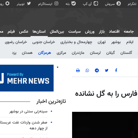
تلگرام
سروش
آی گپ
بله
اینستاگرام
توییتر
روبی
جامعه
اقتصاد
بازار
ورزش
سیاست
بین‌الملل
استان‌ها
عکس
فیلم
مج
ایلام
بوشهر
تهران
چهارمحال و بختیاری
خراسان جنوبی
خراسان رضوی
گلستان
گیلان
لرستان
مازندران
مرکزی
هرمزگان
همدان
یزد
 فارس را به گل نشانده
تازه‌ترین اخبار
سینه‌زنی سنتی در بوشهر
صفر شدن واردات نفت عربستان
از چهار دهه