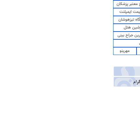
معتبر پزشکان
مت ایمپلنت
اه تیزهوشان
شین هتل
رین جراح بینی
مهرینو