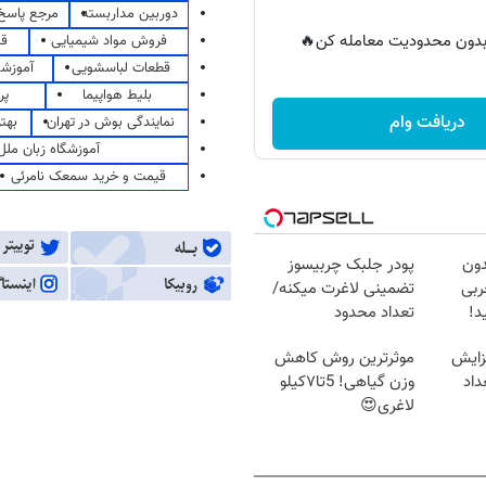
دوربین مداربسته
مرجع پاسخ 
ر بدون محدودیت معامله کن🔥
فروش مواد شیمیایی
قی
قطعات لباسشویی
آموزشگ
بلیط هواپیما
پر
دریافت وام
نمایندگی بوش در تهران
بهت
آموزشگاه زبان ملل
قیمت و خرید سمعک نامرئی
دون
پودر جلبک چربیسوز
 چربی
تضمینی لاغرت میکنه/
د!
تعداد محدود
زایش
موثرترین روش کاهش
اد
وزن گیاهی! 5تا۷کیلو
لاغری😍