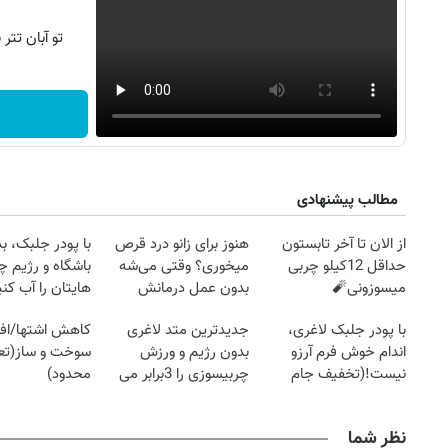
تو آبان تت
مطالب پیشنهادی
از الان تا آخر تابستون
هنوز برای زانو درد قرص
با پودر جلبک، ب
حداقل 12کیلو چربی
میخوری؟ وقتی می‌شه
باشگاه و رژیم
میسوزونی🧨
بدون عمل درمانش
هایتان را آب کنی
کرد؟؟؟؟
با پودر جلبک لاغری،
جدیدترین متد لاغری
کاهش اشتها/اف
اندام خوش فرم آرزو
بدون رژیم و ورزش
سوخت و ساز(تعد
نیست!(تخفیف جام
چربیسوزی را 3برابر می
محدود)
جهانی)
کند
نظر شما