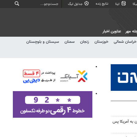
نتایج زنده
کا
ایتا
جداول لیگ
له مهر
عناوین اخبار
خراسان شمالی
خوزستان
زنجان
سمنان
سیستان و بلوچستان
 به آمریکا پس