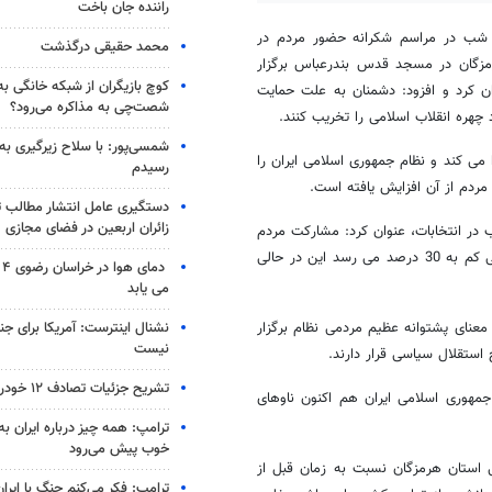
راننده جان باخت
 شب در مراسم شکرانه حضور مردم در
محمد حقیقی درگذشت
مزگان در مسجد قدس بندرعباس برگزار
کوچ بازیگران از شبکه خانگی ب
ن کرد و افزود: دشمنان به علت حمایت
شصت‌چی به مذاکره می‌رود؟
هره انقلاب اسلامی را تخریب کنند.
شمسی‌پور: با سلاح زیرگیری به
می کند و نظام جمهوری اسلامی ایران را
رسیدم
دستگیری عامل انتشار مطالب تو
زائران اربعین در فضای مجازی
در انتخابات، عنوان کرد: مشارکت مردم
در انتخابات در کشورهایی که خود را پیشتاز دموکراسی در دنیا می دانند خیلی کم به 30 درصد می رسد این در حالی
دم
می یابد
نشنال اینترست: آمریکا برای جن
معنای پشتوانه عظیم مردمی نظام برگزار
نیست
استقلال سیاسی قرار دارند.
تشریح جزئیات تصادف ۱۲ خودرو با ۱۹ مصدوم
جمهوری اسلامی ایران هم اکنون ناوهای
ترامپ: همه چیز درباره ایران به
خوب پیش می‌رود
 استان هرمزگان نسبت به زمان قبل از
ترامپ: فکر می‌کنم جنگ با ایران