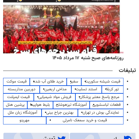
روزنامه‌های صبح شنبه ۱۷ مرداد ۱۴۰۵
تبلیغات
قیمت شیشه سکوریت
سفیر
خرید طلای آب شده
قیمت موکت
تور کربلا
استند تسلیت
مداحی اربعین
دوربین مداربسته
مرجع پاسخ معتبر پزشکان
فروش مواد شیمیایی
قیمت ایمپلنت
قطعات لباسشویی
آموزشگاه تیزهوشان
بلیط هواپیما
پرشین هتل
نمایندگی بوش در تهران
بهترین جراح بینی
آموزشگاه زبان ملل
قیمت و خرید سمعک نامرئی
مهرینو