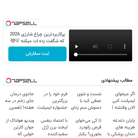
پرکاربردترین چراغ شارژی 2026
که شگفت زده ات میکنه 💡😍
ثبت سفارش
مطالب پیشنهادی
Image failed to
Image failed to
Image failed to
Image failed to
load
load
load
load
اگر میخوای
شست و شوی
فرم خود را در
جادوی درمان
ایمپلنت کنی
عمقی کبد با
بزرگترین
جای زخم در سه
الان وقتشه |
دمنوش سم زدای
جشنواره ایمپلنت
هفته! (همین
Image failed to
Image failed to
Image failed to
Image failed to
فقط با ۲۵
گیاهی
تهران پر کنید ! |
حالا رایگان
load
load
load
load
پایان دغدغه
تا کی می‌خوای
با اعتماد بنفس
ویدیو هولناک از
میلیون تومان!!!
فقط ۲۵ میلیون
صحبت کنید)
هزینه های
قرص زانودرد
لبخند بزن (ژل
جوان کارتن
دندان پزشکی با
بخوری؟ یکبار
سفیدکننده
خوابی که