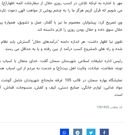
مهر با اشاره به اینکه تلاش در کسب روزی حلال از سفارشات ائمه اطهار(ع) اس
می شویم که قرآن کریم هرگز ما را به چشم پوشی از مواهب الهی دعوت نکرد
وی تصریح کرد: پیشوایان معصوم ما نیز با گفتار، عمل و تشویق، همواره پ
حلال سوق داده و حلال بودن روزی را لازم دانسته اند.
تقوی نیا اظهار داشت: هر اندازه دامنه "درآمدهای حلال" گسترش یابد نظام
شده و راه های نامشروع کسب درآمد از بین رفته و یا به حداقل می رسند.
رئیس اداره تبلیغات اسلامی شهرستان سمنان گفت: خدای متعال با اسباب 
توبه، شفاعت، عبادات، ولایت اهل بیت(ع) و خدمت به مردم از این اسباب هس
نمایشگاه بهاره سمنان در قالب 105 غرفه مایحتاج شهرو
مواد غذایی، لوازم خانگی، صنایع دستی، کیف و کفش، منسوجات، قماش، آج
است.
کد مطلب
1561826