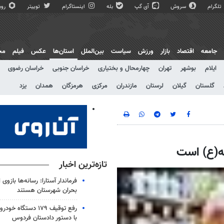
تلگرام
سروش
آی گپ
بله
اینستاگرام
توییتر
روبی
جامعه
اقتصاد
بازار
ورزش
سیاست
بین‌الملل
استان‌ها
عکس
فیلم
مج
ایلام
بوشهر
تهران
چهارمحال و بختیاری
خراسان جنوبی
خراسان رضوی
گلستان
گیلان
لرستان
مازندران
مرکزی
هرمزگان
همدان
یزد
ه(ع) است
تازه‌ترین اخبار
فرماندار آستارا: رسانه‌ها بازو
بحران شهرستان هستند
رفع توقیف ۱۷۹ دستگاه
با دستور دادستان فردوس