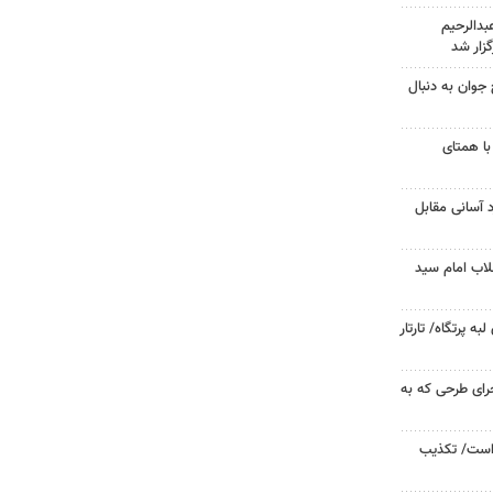
دالرحیم
زار شد
جوان به دنبال
با همتای
د آسانی مقابل
لاب امام سید
 پرتگاه/ تارتار
جرای طرحی که به
 است/ تکذیب