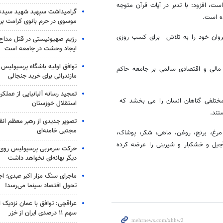
ت، افزود: با تدبر در آیات قرآن متوجه
گرامیداشت سپهبد شهید سیدعب
ه است.
موسوی در حرم بانوی کرامت برگ
یروان خود را به تلاش برای کسب روزی
رژیم صهیونیستی در قتل مداح 
ایجاد وحشت در جامعه است
توافق اولیه باشگاه پرسپولیس 
 مالی و اقتصادی سالمی بر جامعه حاکم
مازندرانی برای خرید جنجالی
تمجید رسانه آلبانیایی از عملکر
مختلفی گناهان انسان را می بخشد که
استقلال خوزستان
تند.
تصویر جدیدی از رهبر معظم انق
مجتبی خامنه‌ای
ندان شامل گوشت مرغ، برنج، روغن، ماهی، شکر، پوشاک،
یل و خشکبار و شیرینی را عرضه کرده
حرکت سرمربی پرسپولیس روی لبه
دیگر بهانه‌ای نخواهد داشت
ماجرای سنگ مزار اکبر عبدی؛ ا
تحول اقتصاد سینما می‌رسد!
عراقچی: توافق با عمان نزدیک
سهم ۱۱ درصدی ایران از خزر