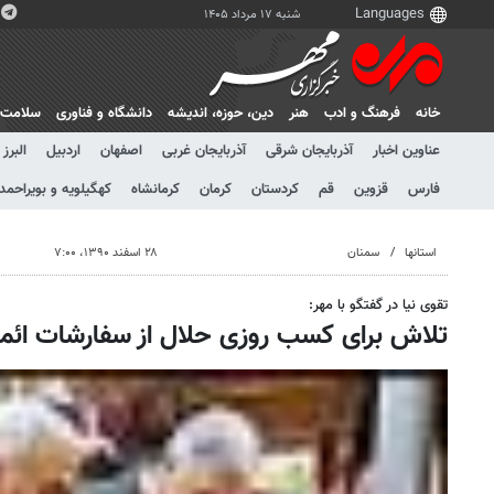
شنبه ۱۷ مرداد ۱۴۰۵
خانه
فرهنگ و ادب
هنر
دين، حوزه، انديشه
دانشگاه و فناوری
سلامت
عناوین اخبار
آذربایجان شرقی
آذربایجان غربی
اصفهان
اردبیل
البرز
فارس
قزوین
قم
کردستان
کرمان
کرمانشاه
کهگیلویه و بویراحمد
استانها
سمنان
۲۸ اسفند ۱۳۹۰، ۷:۰۰
تقوی نیا در گفتگو با مهر:
تلاش برای کسب روزی حلال از سفارشات ائم