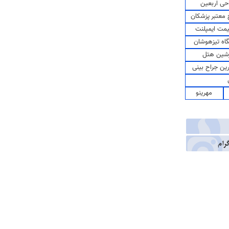
حی اربعین
معتبر پزشکان
مت ایمپلنت
اه تیزهوشان
شین هتل
رین جراح بینی
مهرینو