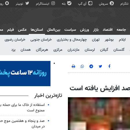
تلگرام
سروش
آی گپ
بله
اینستاگرام
توییتر
روبی
جامعه
اقتصاد
بازار
ورزش
سیاست
بین‌الملل
استان‌ها
عکس
فیلم
مج
ایلام
بوشهر
تهران
چهارمحال و بختیاری
خراسان جنوبی
خراسان رضوی
گلستان
گیلان
لرستان
مازندران
مرکزی
هرمزگان
همدان
یزد
تازه‌ترین اخبار
استفاده از خاک ما برای حمله 
ممنوع است
صد و پنجاه و هفتمین موج حضو
در میدان