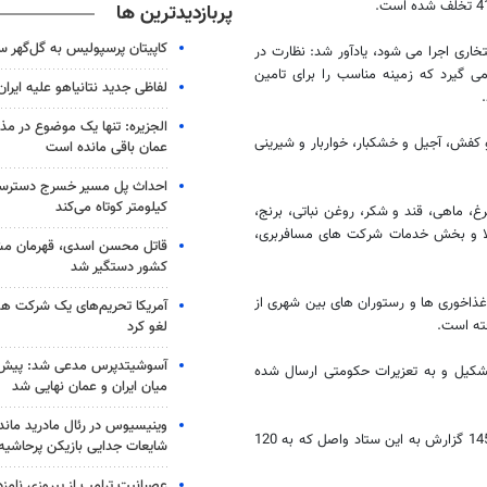
پربازدیدترین ها
کاپیتان پرسپولیس به گل‌گهر 
ن بازرسی ها با حضور 45 بازرسی دائمی و 120 بازرس افتخاری اجرا می شود، یادآور شد: نظارت در
 گیرد که زمینه مناسب را برای تامین
لفاظی جدید نتانیاهو علیه ایران
الجزیره: تنها یک موضوع در مذا
فش، آجیل و خشکبار، خواربار و شیرینی
عمان باقی مانده است
کیلومتر کوتاه می‌کند
 ماهی، قند و شکر، روغن نباتی، برنج،
کالا و بخش خدمات شرکت های مسافربری،
قاتل محسن اسدی، قهرمان م
کشور دستگیر شد
غذاخوری ها و رستوران های بین شهری از
آمریکا تحریم‌های یک شرکت هوا
ته است.
لغو کرد
آسوشیتدپرس مدعی شد: پیش‌
 پرونده به ارزش بالغ بر 836 میلیون ریال تشکیل و به تعزیرات حکومتی ارسال شده
میان ایران و عمان نهایی شد
وینیسیوس در رئال مادرید ماند
صدری با اشاره به گزارشات رسیده به ستاد خبری سازمان افزود: طی این مدت 145 گزارش به این ستاد واصل که به 120
شایعات جدایی بازیکن پرحاشیه
عصبانیت ترامپ از پیروزی نام