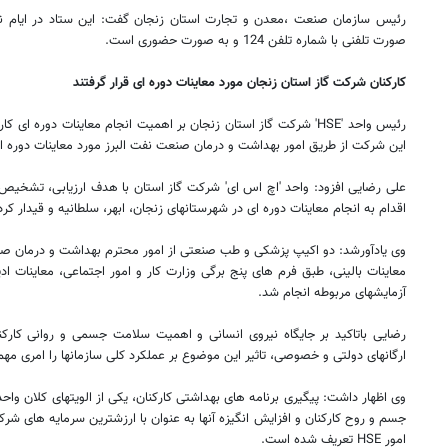
رئیس سازمان صنعت ،‌معدن و تجارت استان زنجان گفت: این ستاد در ایام نور
صورت تلفنی با شماره تلفن 124 و به صورت حضوری است.
کارکنان شرکت گاز استان زنجان مورد معاینات دوره ای قرار گرفتند
این شرکت از طریق امور بهداشت و درمان صنعت نفت البرز مورد معاینات دوره ای 
علی رضایی افزود: واحد 'اچ اس ای' شرکت گاز استان با هدف ارزیابی، تشخیص، 
اقدام به انجام معاینات دوره ای در شهرستانهای زنجان، ابهر، سلطانیه و قیدار کر
وی یادآورشد: دو اکیپ پزشکی و طب صنعتی از امور محترم بهداشت و درمان صنعت 
معاینات بالینی، طبق فرم های پنج برگی وزارت کار و امور اجتماعی، معاینات اد
آزمایشهای مربوطه انجام شد.
رضایی باتاکید بر جایگاه نیروی انسانی و اهمیت سلامت جسمی و روانی کارکنا
ارگانهای دولتی و خصوصی، تاثیر این موضوع بر عملکرد کلی سازمانها را امری مهم و
۱۴۰
روزنامه‌های ورزشی چهارشنبه ۱۴ مرداد ۱۴۰۵
روزنام
جسم و روح کارکنان و افزایش انگیزه آنها به عنوان با ارزشترین سرمایه های 
امور HSE تعریف شده است.