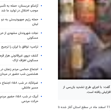
آرامکو عربستان: حمله به تأس
موجب اختلال در تولید ما شد
حمله رژیم صهیونیستی به دو 
لبنان
نجات شهروندان مشهدی از حری
مسکونی
ترامپ: توافق با ایران را ترجیح
کشف دپوی غیرقانونی هزار قرص
مسکونی اطراف اراک
اجتماع حماسی مردم زنجان در 
هشتمین شب حضور در میدان
ضیاء‌آباد در شب ۵۸
فت: با اجرای طرح تشدید بازرسی از
مسیر عاشقی
آبیک در شب ۱۵۸؛ حضو
حرکت مردمی
به گزارش خبرگزاری مهر، حمید صدری افزود: در قالب طرح تشدید بازرسی که از 11 اسفند ماه در سطح استان آغاز شده تا