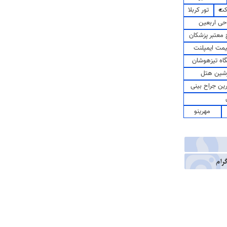
کت
تور کربلا
حی اربعین
معتبر پزشکان
مت ایمپلنت
اه تیزهوشان
شین هتل
رین جراح بینی
مهرینو