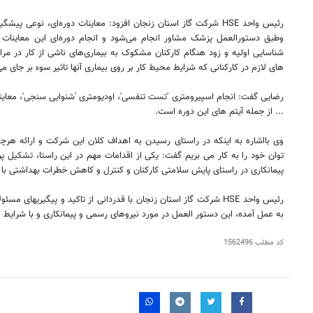
رئیس واحد HSE شرکت گاز استان زنجان افزود: معاینات دوره‌ای، نوعی
وطبق دستورالعمل پزشک مشاور انجام می‌شود و انجام دوره‌ای این معاینات
شناسایی اولیه و زود هنگام کارکنان مشکوک به بیماری‌های ناشی از کار در مرا
های لازم در کارکنانی که شرایط محیط کار بر روی بیماری آنها تاثیر سوء بر جای می
رضایی گفت: انجام اسپیرومتری 'تست تنفسی'، اودیومتری 'شنوایی سنجی'، معای
... از جمله آیتم های این دوره است.
وی بااشاره به اینکه در راستای رسیدن به اهداف کلان این شرکت و ارائه هرچه
توان خود را به کار می بریم گفت: یکی از اقدامات مهم در این راستا، تشکیل پ
پیمانکاری در راستای پایش سلامتی کارکنان و کنترل و کاهش خطرات بهداشتی با 
رئیس واحد HSE شرکت گاز استان زنجان با قدردانی از تاکید و پیگیریهای
به عمل آمده، این دستور العمل در مورد نیروهای رسمی و پیمانکاری و با شرایط
کد مطلب
1562496