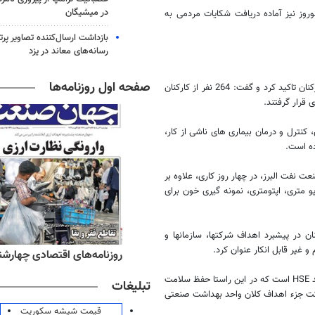
در میشیگان
وز نیز آماده دریافت شکایات مردمی به
بازداشت ارسال‌کننده تصاویر پ
رسانه‌های معاند در یزد
صفحه اول روزنامه‌ها
رئیس واحد 'HSE' شرکت گاز استان زنجان بر اهمیت انجام معاینات دوره ای کارکنان تاکید کرد و گفت: 264 نفر از کارکنان
قرار گرفتند.
کنترل و درمان بیماری های ناشی از کار،
ده است.
نفت البرز، در چهار روز کاری، علاوه بر
یو متری، اپتومتری، نمونه گیری خون برای
ن در پیشبرد اهداف شرکتها، سازمانها و
 غیر قابل انکار عنوان کرد.
ه‌های صبح چهارشنبه ۱۴ مرداد ۱۴۰۵
روزنامه‌های اقتصادی چهارشنبه ۱۴ مرداد 
وی اظهار داشت: پیگیری برنامه های بهداشتی کارکنان، یکی از الویتهای کلان واحد HSE است که در این راستا حفظ سلامت
تبلیغات
شرکت جزء اهداف کلان واحد بهداشت صنعتی
قیمت شیشه سکوریت