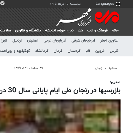
پنجشنبه ۱۵ مرداد ۱۴۰۵
خانه
فرهنگ و ادب
هنر
دين، حوزه، انديشه
دانشگاه و فناوری
سلامت
عناوین اخبار
آذربایجان شرقی
آذربایجان غربی
اصفهان
اردبیل
البرز
فارس
قزوین
قم
کردستان
کرمان
کرمانشاه
کهگیلویه و بویراحمد
استانها
زنجان
۲۹ اسفند ۱۳۹۰، ۱۲:۲۱
صدری:
بازرسیها در زنجان طی ایام پایانی سال 30 درصد افزایش یافته است