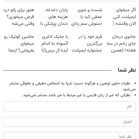
اگر میخوای
شست و شوی
پایان دغدغه
هنوز برای زانو درد
ایمپلنت کنی
عمقی کبد با
هزینه های
قرص میخوری؟
الان وقتشه |
دمنوش سم زدای
دندان پزشکی با
وقتی می‌شه
فقط با ۲۵
گیاهی
پک سفید کننده
بدون عمل
جادوی درمان
فرم خود را در
با جلبک لاغری
ماشین کوئیک رو
میلیون تومان!!!
خانگی
درمانش کرد؟؟؟؟
جای زخم در سه
بزرگترین
3سوته به اندام
میخوای
هفته! (همین
جشنواره ایمپلنت
ایده ال برس(تا
بفروشی؟ اینجا
حالا رایگان
تهران پر کنید ! |
امشب تخفیف
بدون آگهی و در
صحبت کنید)
فقط ۲۵ میلیون
ویژه)
چند ساعت
نظر شما
بفروشش
نظرات حاوی توهین و هرگونه نسبت ناروا به اشخاص حقیقی و حقوقی منتشر
نمی‌شود.
نظراتی که غیر از زبان فارسی یا غیر مرتبط با خبر باشد منتشر نمی‌شود.