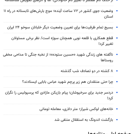
از حذف نام همسر تا تغییر نام خانوادگی؛ اما و اگرهای تعویض شناسنامه
وضعیت جوی کشور در ۷۲ ساعت آینده؛ موج بارش‌های تابستانه در راه ۱۱
استان
بسیج تمام ظرفیت‌ها برای تعیین وضعیت دیگر خلبانان سوخو ۲۴ ایران
قطع همکاری با قلعه نویی همچنان سوژه است/ نظر برخی مسئولان
تغییر کرد!
ناگفته های زندگی شهید «حسین ستوده»؛ از نخبه جنگی تا مداحی مخفی
روستاها
۸ کشته در دو تصادف شب گذشته
چرا حتی منتقدان هم زیر پرچم شهید عباس بابایی ایستادند؟
دردسر جدید برای سرخپوشان؛ پیام بازیکن مازادی که پرسپولیس را نگران
کرد!
خانه‌های لوکس شیراز؛ متر دلاری، معامله تومانی
بازگشت اندونگ به استقلال منتفی شد