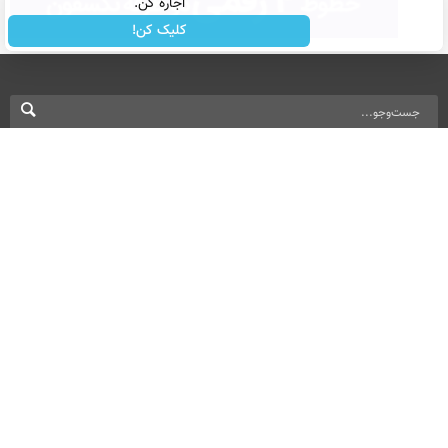
اجاره کن.
کلیک کن!
نسخه دسکتاپ
درباره ما
تماس با ما
بازرگانی
All Content by Mehr News Agency is licensed under a Creative Commons
Attribution 4.0 International License.