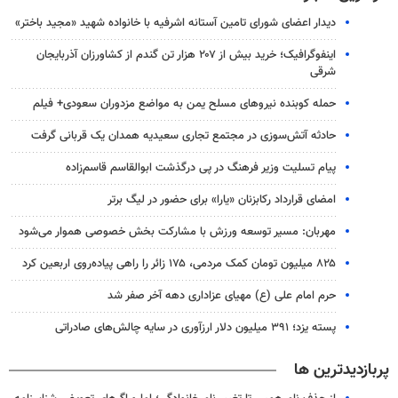
دیدار اعضای شورای تامین آستانه اشرفیه با خانواده شهید «مجید باختر»
اینفوگرافیک؛ خرید بیش از ۲۰۷ هزار تن گندم از کشاورزان آذربایجان
شرقی
حمله کوبنده نیروهای مسلح یمن به مواضع مزدوران سعودی+ فیلم
حادثه آتش‌سوزی در مجتمع تجاری سعیدیه همدان یک قربانی گرفت
پیام تسلیت وزیر فرهنگ در پی درگذشت ابوالقاسم قاسم‌زاده
امضای قرارداد رکابزنان «یارا» برای حضور در لیگ برتر
مهربان: مسیر توسعه ورزش با مشارکت بخش خصوصی هموار می‌شود
۸۲۵ میلیون تومان کمک مردمی، ۱۷۵ زائر را راهی پیاده‌روی اربعین کرد
حرم امام علی (ع) مهیای عزاداری دهه آخر صفر شد
پسته یزد؛ ۳۹۱ میلیون دلار ارزآوری در سایه چالش‌های صادراتی
پربازدیدترین ها