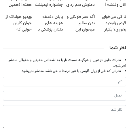
الان وقتشه |
دمنوش سم زدای
جشنواره ایمپلنت
هفته! (همین
فقط با ۲۵
گیاهی
تهران پر کنید ! |
حالا رایگان
تا کی می‌خوای
اگه عمر طولانی و
پایان دغدغه
ویدیو هولناک از
میلیون تومان!!!
فقط ۲۵ میلیون
صحبت کنید)
قرص زانودرد
بدن سالم
هزینه های
جوان کارتن
بخوری؟ یکبار
میخوای این
دندان پزشکی با
خوابی که
اصولی درمانش
نوشیدنی رو با
پک سفید کننده
میلیاردر شد.
کن
تخفیف بخر
خانگی
آموزش رایگان
نظر شما
نظرات حاوی توهین و هرگونه نسبت ناروا به اشخاص حقیقی و حقوقی منتشر
نمی‌شود.
نظراتی که غیر از زبان فارسی یا غیر مرتبط با خبر باشد منتشر نمی‌شود.