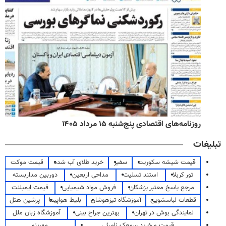
روزنامه‌های اقتصادی پنج‌شنبه ۱۵ مرداد ۱۴۰۵
تبلیغات
قیمت شیشه سکوریت
سفیر
خرید طلای آب شده
قیمت موکت
تور کربلا
استند تسلیت
مداحی اربعین
دوربین مداربسته
مرجع پاسخ معتبر پزشکان
فروش مواد شیمیایی
قیمت ایمپلنت
قطعات لباسشویی
آموزشگاه تیزهوشان
بلیط هواپیما
پرشین هتل
نمایندگی بوش در تهران
بهترین جراح بینی
آموزشگاه زبان ملل
قیمت و خرید سمعک نامرئی
مهرینو