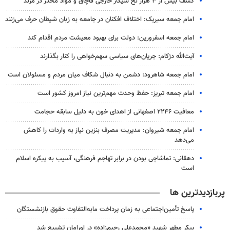
کشف بیش از ۳ هزار نخ سیگار خارجی قاچاق و مواد مخدر در مرند
امام جمعه سیریک: اختلاف افکنان در جامعه به زبان شیطان حرف می‌زنند
امام جمعه اسفرورین: دولت برای بهبود معیشت مردم اقدام کند
آیت‌الله دژکام: جریان‌های سیاسی سهم‌خواهی را کنار بگذارند
امام جمعه شاهرود: دشمن به دنبال شکاف میان مردم و مسئولان است
امام جمعه تبریز: حفظ وحدت مهم‌ترین نیاز امروز کشور است
معافیت ۲۲۴۶ اصفهانی از اهدای خون به دلیل سابقه حجامت
امام جمعه شیروان: مدیریت مصرف بنزین نیاز به واردات را کاهش
می‌دهد
دهقانی: تماشاچی بودن در برابر تهاجم فرهنگی، آسیب به پیکره اسلام
است
پربازدیدترین ها
پاسخ تأمین‌اجتماعی به زمان پرداخت مابه‌التفاوت حقوق بازنشستگان
پیکر مطهر شهید «محمدعلی رحیم‌زاده» در اورامان تشییع شد