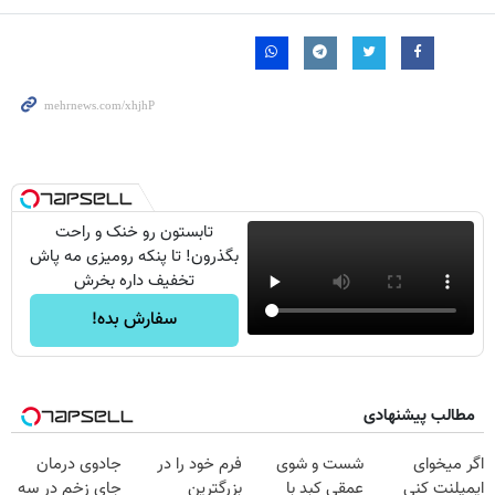
تابستون رو خنک و راحت
بگذرون! تا پنکه رومیزی مه پاش
تخفیف داره بخرش
سفارش بده!
مطالب پیشنهادی
اگر میخوای
شست و شوی
فرم خود را در
جادوی درمان
ایمپلنت کنی
عمقی کبد با
بزرگترین
جای زخم در سه