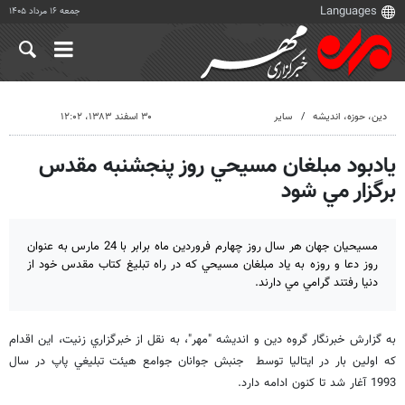
جمعه ۱۶ مرداد ۱۴۰۵
دين، حوزه، انديشه
سایر
۳۰ اسفند ۱۳۸۳، ۱۲:۰۲
يادبود مبلغان مسيحي روز پنجشنبه مقدس
برگزار مي شود
مسيحيان جهان هر سال روز چهارم فروردين ماه برابر با 24 مارس به عنوان
روز دعا و روزه به ياد مبلغان مسيحي كه در راه تبليغ كتاب مقدس خود از
دنيا رفتند گرامي مي دارند.
به گزارش خبرنگار گروه دين و انديشه "مهر"، به نقل از خبرگزاري زنيت، اين اقدام
كه اولين بار در ايتاليا توسط جنبش جوانان جوامع هيئت تبليغي پاپ در سال
1993 آغار شد تا كنون ادامه دارد.