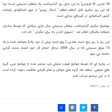
24 مارس (4 فرودين) به اين دليل روز گراميداشت ياد مبلغان مسيحي است؛ چرا
كه اين روز سالروز قتل اسقف اعظم " اسكار رومرو" از شهر السالوادور پايتخت
كشور السالوادور در آمريكاي مركزي است.
موضوع سالروز گراميداشت مبلغان مسيحي سال جاري ميلادي كه توسط سازمان
تبليغات واتيكان اعلام شد " تسهيل كردن راه براي ديگران " نام دارد.
اين روز با روز پنج شنبه مقدس [ پنج شنبه پيش از عيد پاك] مصادف شده و ياد
15 مبلغ مسيحي كه در سال 2004 درحال انجام كار خود كشته شدند گرامي
داشته مي شود.
در بيانيه اي كه توسط جوامع هيئت تبليغي پاپ منتشر شده از جوامع ديني، گروه
هاي تبليغي، اسقف ها، گروه هاي جوانان و تمام افرادي علاقمند دعوت كرده است
تا در اين مراسم شركت كنند.
کد مطلب
166911