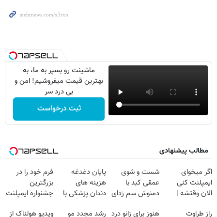
ماشینت رو بسپر به ما، به
بهترین قیمت میفروشیم! امن و
بی درد سر
ثبت درخواست
مطالب پیشنهادی
اگر میخوای
شست و شوی
پایان دغدغه
فرم خود را در
ایمپلنت کنی
عمقی کبد با
هزینه های
بزرگترین
الان وقتشه |
دمنوش سم زدای
دندان پزشکی با
جشنواره ایمپلنت
فقط با ۲۵
گیاهی
پک سفید کننده
تهران پر کنید ! |
راز طراوت
هنوز برای زانو درد
رشد مجدد مو
ویدیو هولناک از
میلیون تومان!!!
خانگی
فقط ۲۵ میلیون