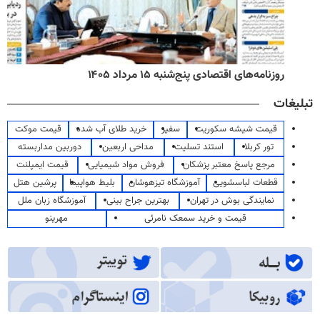
روزنامه‌های اقتصادی پنج‌شنبه ۱۵ مرداد ۱۴۰۵
تبلیغات
قیمت شیشه سکوریت
سفیر
خرید طلای آب شده
قیمت موکت
تور کربلا
استند تسلیت
مداحی اربعین
دوربین مداربسته
مرجع پاسخ معتبر پزشکان
فروش مواد شیمیایی
قیمت ایمپلنت
قطعات لباسشویی
آموزشگاه تیزهوشان
بلیط هواپیما
پرشین هتل
نمایندگی بوش در تهران
بهترین جراح بینی
آموزشگاه زبان ملل
قیمت و خرید سمعک نامرئی
مهرینو