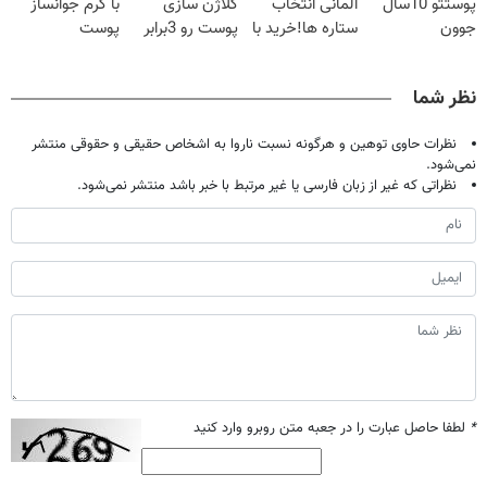
پوستتو 10سال
آلمانی انتخاب
کلاژن سازی
با کرم جوانساز
جوون
ستاره ها!خرید با
پوست رو 3برابر
پوست
کن50%تخفیف
تخفیف
میکنه50%تخفیف
آلمانی(تخفیف
پاییزی
🔥
ویژه تا امشب)
نظر شما
نظرات حاوی توهین و هرگونه نسبت ناروا به اشخاص حقیقی و حقوقی منتشر
نمی‌شود.
نظراتی که غیر از زبان فارسی یا غیر مرتبط با خبر باشد منتشر نمی‌شود.
*
لطفا حاصل عبارت را در جعبه متن روبرو وارد کنید