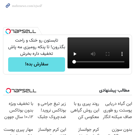
تابستون رو خنک و راحت
بگذرون! تا پنکه رومیزی مه پاش
تخفیف داره بخرش
سفارش بده!
مطالب پیشنهادی
این گیاه دریایی
روند پیری رو با
زیر تیغ جراحی و
با تخفیف ویژه
پوستت رو طوری
این روش گیاهی
بوتاکس نروید!
بدون بوتاکس
صاف میکنه انگار
معکوس کن
ضدچروک جلبک
۱۰،۱۲ سال جوون
20سال جوون
با40%تخفیف
شو
بدون سوزن
کرم جوانساز
این کرم جوانساز
مهار پیری پوست
شدی🔥