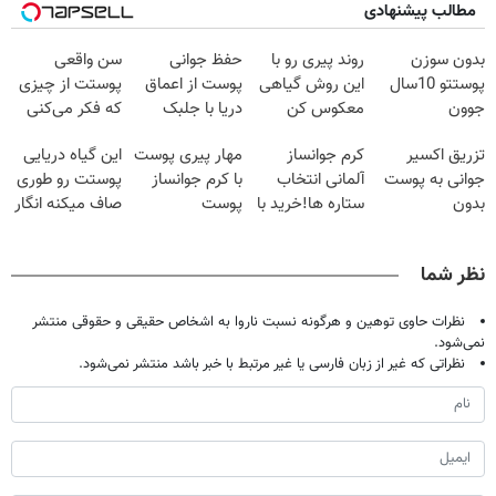
مطالب پیشنهادی
بدون سوزن
روند پیری رو با
حفظ جوانی
سن واقعی
پوستتو 10سال
این روش گیاهی
پوست از اعماق
پوستت از چیزی
جوون
معکوس کن
دریا با جلبک
که فکر می‌کنی
کن50%تخفیف
اسپیرولینا
بیشتره...
تزریق اکسیر
کرم جوانساز
مهار پیری پوست
این گیاه دریایی
پاییزی
جوانی به پوست
آلمانی انتخاب
با کرم جوانساز
پوستت رو طوری
بدون
ستاره ها!خرید با
پوست
صاف میکنه انگار
سوزن40%تخفیف
تخفیف
آلمانی(تخفیف
20سال جوون
ویژه تا امشب)
شدی🔥
نظر شما
نظرات حاوی توهین و هرگونه نسبت ناروا به اشخاص حقیقی و حقوقی منتشر
نمی‌شود.
نظراتی که غیر از زبان فارسی یا غیر مرتبط با خبر باشد منتشر نمی‌شود.