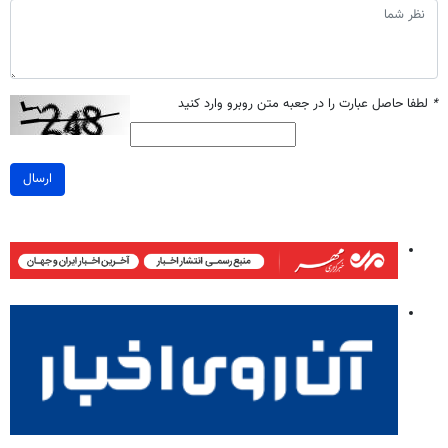
*
لطفا حاصل عبارت را در جعبه متن روبرو وارد کنید
ارسال