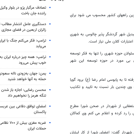
تصادف مرگبار پژو در بلوار وکیل‌
راننده جان باخت
 ترین راههای کشور محسوب می شود برای
دستگیری عامل انتشار مطالب تو
زائران اربعین در فضای مجازی
بدیل شهر گردشگر پذیر چالوس به شهری
ترامپ: فکر می‌کنم جنگ با ایران
عتبارات کلان ملی نیاز است.
می‌یابد
ولان حوزه شهری را تنها به فکر توسعه
ترامپ: همه چیز درباره ایران به
ای بی مورد در حوزه توسعه این شهر
خوب پیش می‌رود
یمن: جهان به‌زودی ناله سعودی‌
حمله به آنها خواهد شنید
 تا به پابوسی امام رضا (ع) برود گویا
 وی چندین بار نسبت به تایید و تکذیب
محسن رضایی: اجازه باز شدن 
تنگه هرمز را نخواهیم داد
ستعفایی از شهردار در صحن شورا مطرح
امضای توافق دفاعی بین عربستا
پاکستان
ا رد کرده و اعلام می کنم وی کماکان
ضربه مغزی بیش
حملات ایران
شهردار گفت: اعضای شورا از کار ایشان