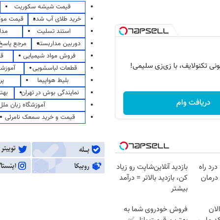
قیمت شیشه سکوریت
خرید طلای آب شده
قیمت مو
استند تسلیت
مدا
دوربین مداربسته
مرجع پاسخ 
فروش مواد شیمیایی
قی
قطعات لباسشویی
آموزشگ
بلیط هواپیما
پر
نمایندگی بوش در تهران
بهت
دریافت وام
آموزشگاه زبان ملل
قیمت و خرید سمعک نامرئی
درد راه
بازدید آنلاین‌شاپت رو زیاد
درمان
کن، بازدید بالاتر = درآمد
بیشتر
لان
فروش خودروی شما به