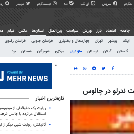
تلگرام
سروش
آی گپ
بله
اینستاگرام
توییتر
روبی
جامعه
اقتصاد
بازار
ورزش
سیاست
بین‌الملل
استان‌ها
عکس
فیلم
مج
ایلام
بوشهر
تهران
چهارمحال و بختیاری
خراسان جنوبی
خراسان رضوی
گلستان
گیلان
لرستان
مازندران
مرکزی
هرمزگان
همدان
یزد
ت ندرلو در چالوس
تازه‌ترین اخبار
روایت یک حقوقدان از موتورسوا
استقلال در تردد یا چالش فرهن
گالیکش، روایت شبی دیگر از ا