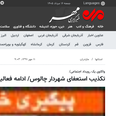
جمعه ۱۶ مرداد ۱۴۰۵
خانه
فرهنگ و ادب
هنر
دين، حوزه، انديشه
دانشگاه و فناوری
سلامت
عناوین اخبار
آذربایجان شرقی
آذربایجان غربی
اصفهان
اردبیل
البرز
فارس
قزوین
قم
کردستان
کرمان
کرمانشاه
کهگیلویه و بویراحمد
استانها
مازندران
۱۱ مهر ۱۳۹۱، ۹:۰۳
واکاوی یک رویداد اجتماعی/
تکذیب استعفای شهردار چالوس/ ادامه فعالی