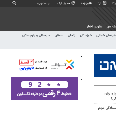
نتایج زنده
کا
ایتا
جداول لیگ
له مهر
عناوین اخبار
خراسان شمالی
خوزستان
زنجان
سمنان
سیستان و بلوچستان
ری زنان؛
گی؟
یستادگی مردم