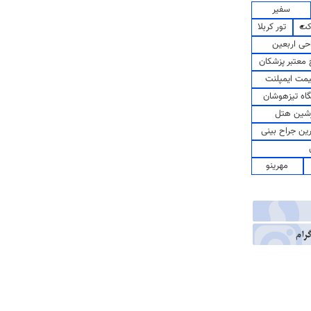
سفیر
کت
تور کربلا
حی اربعین
معتبر پزشکان
مت ایمپلنت
اه تیزهوشان
شین هتل
رین جراح بینی
مهرینو