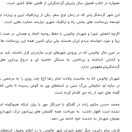
همواره در اغلب فصول سال پذیرای گردشگرانی از اقصی نقاط کشور است.
این شهر گردشگر پذیر که در زمان اوج سفر، یکی از پرترافیک ترین و پرتردد
توسعه زیرساخت های بخش راه و ترافیک شهری نیازمند حمایت هایی است.
اگرچه اعضای شورا و شهردار چالوس با حفظ روحیه اتحاد و همدلی در صدد ت
زیبا و مورد خواسته مردم ایران هستند ولی برای تامین همه این زیرساخت ها ا
در عین حال چالوس که در ورودی شهرهای غرب مازندران قرار داشته، باید مسئ
و آبادانی انداخته و پرداختن به مسائل حاشیه ای و دروغ پردازی ه
گردشگرپذیرمفهومی ندارد.
شهردار چالوس که به مناسبت ولادت امام رضا (ع) چند روزی را به مرخصی رفته
در سایه او، شایعاتی بزرگ مبنی بر استعفای وی به گوش رسیده تا جایی که
گفته های خود از راه دور اقدام کرده است.
محمد حسن حکیم زاده در گفتگو با خبرنگار مهر با بیان اینکه هیچگونه ا
نشده است اظهار داشت: به صراحت همه گفتمان های پیرامون ترک شهرداری ر
بعنوان شهردار به خدمت خود ادامه می دهد.
قربان سام دلیری، دیگر عضو شورای شهر چالوس با رد اعلام وصول استعفای 