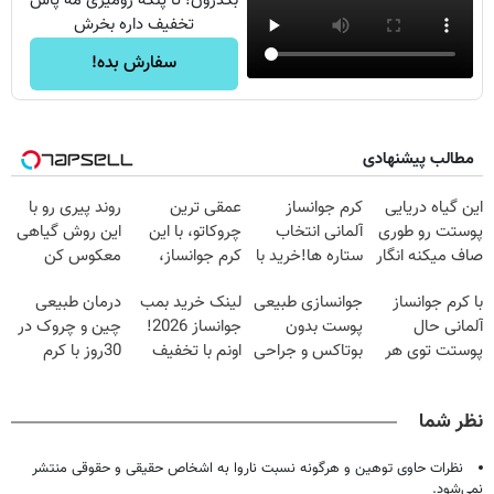
بگذرون! تا پنکه رومیزی مه پاش
تخفیف داره بخرش
سفارش بده!
مطالب پیشنهادی
این گیاه دریایی
کرم جوانساز
عمقی ترین
روند پیری رو با
پوستت رو طوری
آلمانی انتخاب
چروکاتو، با این
این روش گیاهی
صاف میکنه انگار
ستاره ها!خرید با
کرم جوانساز،
معکوس کن
20سال جوون
تخفیف
صاف کن(50%
با کرم جوانساز
جوانسازی طبیعی
لینک خرید بمب
درمان طبیعی
شدی🔥
تخفیف سفارش
آلمانی حال
پوست بدون
جوانساز 2026!
چین و چروک در
فوری)
پوستت توی هر
بوتاکس و جراحی
اونم با تخفیف
30روز با کرم
فصلی
😳! خرید با
ویژه
جوانساز
خوبه۴۵٪تخفیف
تخفیف ویژه
آلمانی(45%تخفیف)
نظر شما
نظرات حاوی توهین و هرگونه نسبت ناروا به اشخاص حقیقی و حقوقی منتشر
نمی‌شود.