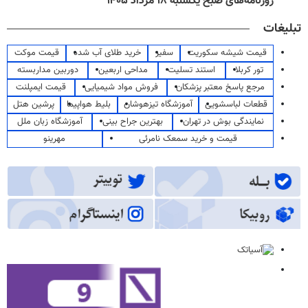
روزنامه‌های صبح یکشنبه ۱۸ مرداد ۱۴۰۵
تبلیغات
قیمت شیشه سکوریت
سفیر
خرید طلای آب شده
قیمت موکت
تور کربلا
استند تسلیت
مداحی اربعین
دوربین مداربسته
مرجع پاسخ معتبر پزشکان
فروش مواد شیمیایی
قیمت ایمپلنت
قطعات لباسشویی
آموزشگاه تیزهوشان
بلیط هواپیما
پرشین هتل
نمایندگی بوش در تهران
بهترین جراح بینی
آموزشگاه زبان ملل
قیمت و خرید سمعک نامرئی
مهرینو