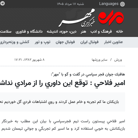
شنبه ۱۷ مرداد ۱۴۰۵
خانه
فرهنگ و ادب
هنر
دين، حوزه، انديشه
دانشگاه و فناوری
سلامت
عناوین اخبار
فوتبال ایران
فوتبال جهان
توپ و تور
کشتی و وزنه‌برداری
ورزش
سایر ورزشها
۸ شهریور ۱۳۸۲، ۱۷:۲۱
هافبك جوان فجر سپاسي در گفت و گو با "مهر":
امير فلاحي : توقع اين داوري را از مرادي نداش
بازيكنان ما كم تجربه و خام عمل كردند و روي اشتباهات فردي گل خورديم ن
امير فلاحي پيستون راست تيم فجرسپاسي با بيان اين مطلب به خبرنگار 
بازيكنانش به خوبي استفاده كرد و ما اسير كم تجربگي و جواني تيممان شديم وگر