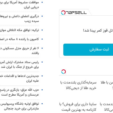
موافقت مشروط آمریکا برای بر
دریایی ایران
درگیری اعضای داعش و نیروهای
سیده زینب
تل قوز کمر پیدا شد!
ترکیه: توافق مکه ائتلافی موازی
کامیون با راننده ۸ ساله در اصفهان توقیف شد
۶ نفر از حریق منزل مسکونی 
ثبت سفارش
یافتند
رئیس ستاد مشترک ارتش آمریکا
برای خروج از جنگ با ایران شد
جدیدترین ادعاها و اقدامات خ
علیه ایران
ن با طلا
سرمایه‌گذاری بلندمدت با
خرید طلا از دیجی‌کالا
حزب الله عراق: بازنگری در پاسخ
عربستان و آمریکا مطرح است
توافق اولیه باشگاه پرسپولیس 
ندمدت با
ساینا داری برای فروش؟ با
مازندرانی برای خرید جنجالی
ی‌کالا
کارنامه به بهترین قیمت