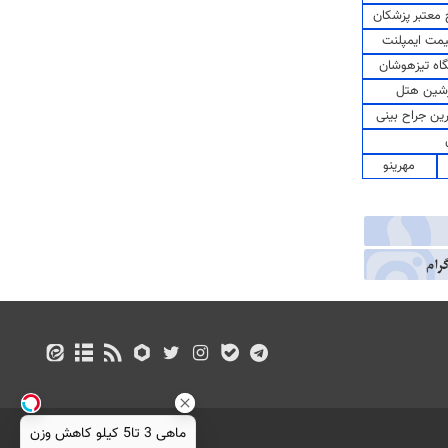
معتبر پزشکان
مت ایمپلنت
اه تیزهوشان
شین هتل
رین جراح بینی
مهرینو
ماهی 3 تا5 کیلو کاهش وزن