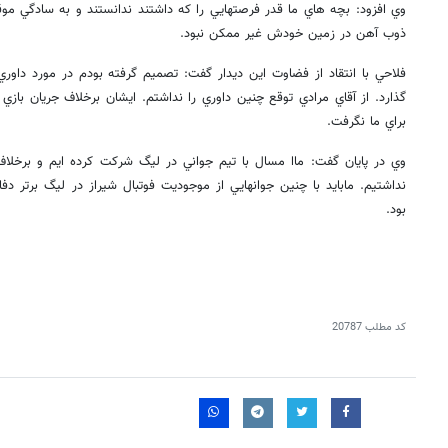
وي افزود: بچه هاي ما قدر فرصتهايي را كه داشتند ندانستند و به سادگي موق
ذوب آهن در زمين خودش غير ممكن نبود.
فلاحي با انتقاد از فضاوت اين ديدار گفت: تصميم گرفته بودم در مورد دا
گذارد. از آقاي مرادي توقع چنين داوري را نداشتم. ايشان برخلاف جريان با
براي ما نگرفت.
وي در پايان گفت: ماا مسال با تيم جواني در ليگ شركت كرده ايم و برخلاف 
نداشتيم. مابايد با چنين جوانهايي از موجوديت فوتبال شيراز در ليگ برتر دف
بود.
کد مطلب
20787