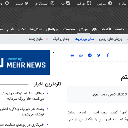
تلگرام
سروش
آی گپ
بله
اینستاگرام
توییتر
روبی
جامعه
اقتصاد
بازار
ورزش
سیاست
بین‌الملل
استان‌ها
عکس
فیلم
مج
ورزش‌های رزمی
سایر ورزش‌ها
جداول لیگ
نتایج زنده
تم
تازه‌ترین اخبار
جوانان با فیلم کوتاه جهان‌بینی
ه تاكتيك تيمي ذوب آهن.
می‌کنند؛ خلأ بزرگ سرمایه
پشت هر خبر یک زندگی؛ اخباری 
"مهر" گفت: ذوب آهن از تجربه بيشتر
نوشته می‌شوند
نه نبايد اين بازي را واگذار مي كرديم.
خبرنگاری در روزهای سخت، سیم