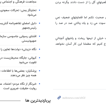
مجاهدت فرهنگی و اجتماعی پید
عيتهاي گل را از دست دادند وگرنه بردن
تحلیلگر یمنی: تحرکات سعودی‌
می‌شود
وري صحبت نكنم اما قضاوتهاي ضعيف نمي
زي سوت مي زد و يك پنالتي صد در صد را
دلیل امضای تفاهم‌نامه آتش‌
رئیس‌جمهور
افشای رسوایی جاسوسی سازمان
خيلي از تيمها ريخت و پاشهاي آنچناني
صهیونیستی
اع كنيم كه مطمئنا اين كار آسان نخواهد
نگاه «زینتی» دولت‌ها تعاون را ب
کیوانی: جایگاه محیط‌زیست در
تقویت می‌شود
پزشکیان: بعضی‌ها با اطلاعات ن
همه چیز نظر می‌دهند
خبرنگار از نگاه مردم؛ اعتماد، مط
روایت حقیقت ضروری است
پربازدیدترین ها