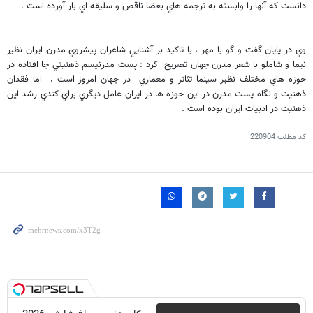
دانست كه آنها را وابسته به ترجمه هاي بعضا ناقص و سليقه اي بار آورده است .
وي در پايان گفت و گو با مهر ، با تاكيد بر آشنايي شاعران پيشروي مدرن ايران نظير
نيما و شاملو با شعر مدرن جهان تصريح كرد : پست مدرنيسم ذهنيتي جا افتاده در
حوزه هاي مختلف نظير سينما تئاتر و معماري در جهان امروز است ، اما فقدان
ذهنيت و نگاه پست مدرن در اين حوزه ها در ايران عامل ديگري براي كندي رشد اين
ذهنيت در ادبيات ايران بوده است .
کد مطلب
220904