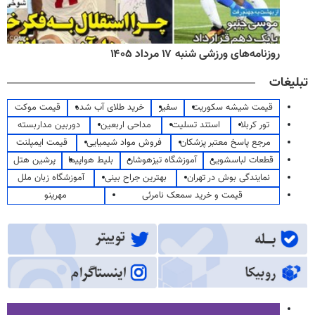
روزنامه‌های ورزشی شنبه ۱۷ مرداد ۱۴۰۵
تبلیغات
قیمت شیشه سکوریت
سفیر
خرید طلای آب شده
قیمت موکت
تور کربلا
استند تسلیت
مداحی اربعین
دوربین مداربسته
مرجع پاسخ معتبر پزشکان
فروش مواد شیمیایی
قیمت ایمپلنت
قطعات لباسشویی
آموزشگاه تیزهوشان
بلیط هواپیما
پرشین هتل
نمایندگی بوش در تهران
بهترین جراح بینی
آموزشگاه زبان ملل
قیمت و خرید سمعک نامرئی
مهرینو