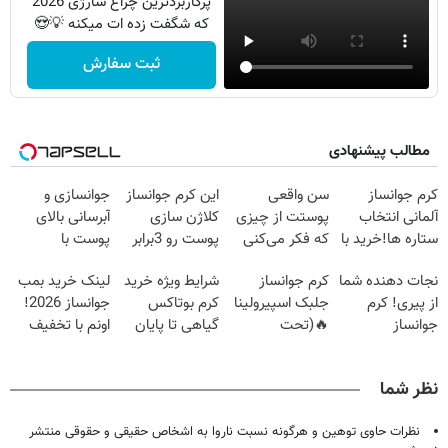
پرکاربردترین چراغ شارژی 2026
که شگفت زده ات میکنه 💡😍
ثبت سفارش
مطالب پیشنهادی
کرم جوانساز
سن واقعی
این کرم جوانساز
جوانسازی و
آلمانی انتخاب
پوستت از چیزی
کلاژن سازی
آبرسانی بالای
ستاره ها!خرید با
که فکر می‌کنی
پوست رو 3برابر
پوست با
تخفیف
بیشتره...
میکنه50%تخفیف
اسپیرولینا
نجات دهنده شما
کرم جوانساز
شرایط ویژه خرید
لینک خرید بمب
🔥
از پیری! کرم
جلبک اسپیرولینا
کرم بوتاکس
جوانساز 2026!
جوانساز
🔥(تحت
گیاهی تا پایان
اونم با تخفیف
جلبک50%تخفیف
لیسانس آلمان)
امشب!
ویژه
نظر شما
نظرات حاوی توهین و هرگونه نسبت ناروا به اشخاص حقیقی و حقوقی منتشر