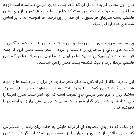
بيان اين مطلب افزود : دليل آن كه شعر پست مدرن فارسي نتوانسته است توجه
مخاطبان را به خود جلب كند اين است كه شاعران ما اين نوع شعر را از روي متون
فلسفي پست مدرنهاي فرانسوي ، آن هم از روي ترجمه ها آموخته اند نه بر اساس
شعرهاي شاعران اين سبك .
وي مطالعه سروده هاي شاعران پيشرو اين سبك در جهان را سبب كسب آگاهي از
شناسه هاي زباني و ساختاري آن دانست و افزود : شعر پست مدرن اروپا از جمله
فرانسه تحت تاثيرآمريكايي ها بود اما در ايران ؛ شاعران اين سبك تنها ديدگاه هاي
فلسفي دريدا؛ بارت و ديگر فلاسفه پست مدرن را مي شناسند .
اين شاعربا انتقاد از كم اطلاعي مدعيان شعر متفاوت در ايران از سرچشمه ها و نمونه
هاي اين گونه شعري گفت : با وجود تلاش شاعران متفاوت نويس براي تغييردر
ساختار زبان و فرم شعر فارسي جاي تعجب است كه آنها شعر پست مدرن امريكا را
نمي شناسند و اشعار بنيانگذار شعر پست مدرن در جهان يعني چارلز و اولسون را
نخوانده اند .
جوانبخت كه به زودي مجموعه اي از ترانه هايش به هفت زبان زنده را منتشر مي
كند ، بي اطلاعي از زبانهاي روزجهان را از ضعف هاي عمده اين گروه از شاعران