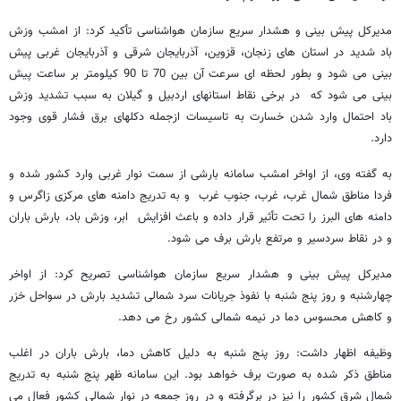
مدیرکل پیش بینی و هشدار سریع سازمان هواشناسی تأکید کرد: از امشب وزش
باد شدید در استان های زنجان، قزوین، آذربایجان شرقی و آذربایجان غربی پیش
بینی می شود و بطور لحظه ای سرعت آن بین 70 تا 90 کیلومتر بر ساعت پیش
بینی می شود که در برخی نقاط استانهای اردبیل و گیلان به سبب تشدید وزش
باد احتمال وارد شدن خسارت به تاسیسات ازجمله دکلهای برق فشار قوی وجود
دارد.
به گفته وی، از اواخر امشب سامانه بارشی از سمت نوار غربی وارد کشور شده و
فردا مناطق شمال غرب، غرب، جنوب غرب و به تدریج دامنه های مرکزی زاگرس و
دامنه های البرز را تحت تأثیر قرار داده و باعث افزایش ابر، وزش باد، بارش باران
و در نقاط سردسیر و مرتفع بارش برف می شود.
مدیرکل پیش بینی و هشدار سریع سازمان هواشناسی تصریح کرد: از اواخر
چهارشنبه و روز پنج شنبه با نفوذ جریانات سرد شمالی تشدید بارش در سواحل خزر
و کاهش محسوس دما در نیمه شمالی کشور رخ می دهد.
وظیفه اظهار داشت: روز پنج شنبه به دلیل کاهش دما، بارش باران در اغلب
مناطق ذکر شده به صورت برف خواهد بود. این سامانه ظهر پنج شنبه به تدریج
شمال شرق کشور را نیز در برگرفته و در روز جمعه در نوار شمالی کشور فعال می