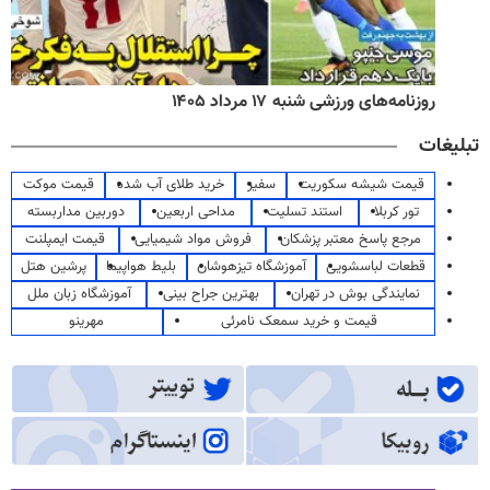
روزنامه‌های ورزشی شنبه ۱۷ مرداد ۱۴۰۵
تبلیغات
قیمت شیشه سکوریت
سفیر
خرید طلای آب شده
قیمت موکت
تور کربلا
استند تسلیت
مداحی اربعین
دوربین مداربسته
مرجع پاسخ معتبر پزشکان
فروش مواد شیمیایی
قیمت ایمپلنت
قطعات لباسشویی
آموزشگاه تیزهوشان
بلیط هواپیما
پرشین هتل
نمایندگی بوش در تهران
بهترین جراح بینی
آموزشگاه زبان ملل
قیمت و خرید سمعک نامرئی
مهرینو