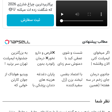
پرکاربردترین چراغ شارژی 2026
که شگفت زده ات میکنه 💡😍
ثبت سفارش
مطالب پیشنهادی
اگر میخوای
شست و شوی
❌قرص‌ و دارو
به بزرگترین
ایمپلنت کنی
عمقی کبد با
نخور❌ درمان
جشنواره ایمپلنت
الان وقتشه |
دمنوش سم زدای
زانودرد بدون
تهران سر بزنید !
فقط با ۲۵
گیاهی
قرص
| فقط ۲۵
جادوی درمان
با اعتماد بنفس
پایان دغدغه
ویدیو هولناک از
میلیون تومان!!!
میلیون !
جای زخم در سه
لبخند بزن (ژل
هزینه های
جوان کارتن
هفته! (همین
سفیدکننده
دندان پزشکی با
خوابی که
حالا رایگان
دندان40%تخفیف)
پک سفید کننده
میلیاردر شد.
صحبت کنید)
خانگی
آموزش رایگان
نظر شما
نظرات حاوی توهین و هرگونه نسبت ناروا به اشخاص حقیقی و حقوقی منتشر