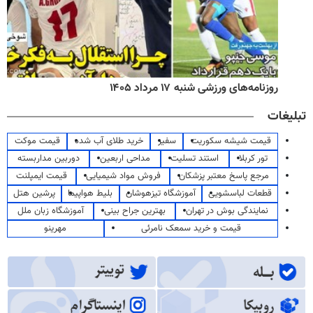
روزنامه‌های ورزشی شنبه ۱۷ مرداد ۱۴۰۵
تبلیغات
قیمت شیشه سکوریت
سفیر
خرید طلای آب شده
قیمت موکت
تور کربلا
استند تسلیت
مداحی اربعین
دوربین مداربسته
مرجع پاسخ معتبر پزشکان
فروش مواد شیمیایی
قیمت ایمپلنت
قطعات لباسشویی
آموزشگاه تیزهوشان
بلیط هواپیما
پرشین هتل
نمایندگی بوش در تهران
بهترین جراح بینی
آموزشگاه زبان ملل
قیمت و خرید سمعک نامرئی
مهرینو