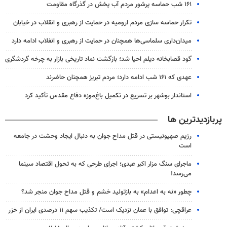
۱۶۱ شب حماسه پرشور مردم آب پخش در گذرگاه مقاومت
تکرار حماسه سازی مردم ارومیه در حمایت از رهبری و انقلاب در خیابان
میدان‌داری سلماسی‌ها همچنان در حمایت از رهبری‌ و انفلاب ادامه دارد
گود قصابخانه دیلم احیا شد؛ بازگشت نماد تاریخی بازار به چرخه گردشگری
عهدی که ۱۶۱ شب ادامه دارد؛ مردم تبریز همچنان حاضرند
استاندار بوشهر بر تسریع در تکمیل باغ‌موزه دفاع مقدس تأکید کرد
پربازدیدترین ها
رژیم صهیونیستی در قتل مداح جوان به دنبال ایجاد وحشت در جامعه
است
ماجرای سنگ مزار اکبر عبدی؛ اجرای طرحی که به تحول اقتصاد سینما
می‌رسد!
چطور «نه به اعدام» به بازتولید خشم و قتل مداح جوان منجر شد؟
عراقچی: توافق با عمان نزدیک است/ تکذیب سهم ۱۱ درصدی ایران از خزر