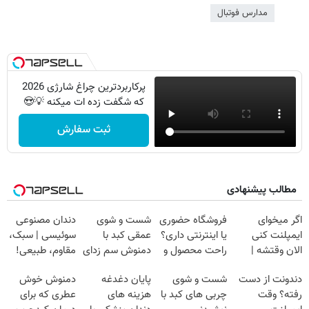
مدارس فوتبال
پرکاربردترین چراغ شارژی 2026
که شگفت زده ات میکنه 💡😍
ثبت سفارش
مطالب پیشنهادی
اگر میخوای
فروشگاه حضوری
شست و شوی
دندان مصنوعی
ایمپلنت کنی
یا اینترنتی داری؟
عمقی کبد با
سوئیسی | سبک،
الان وقتشه |
راحت محصول و
دمنوش سم زدای
مقاوم، طبیعی!
فقط با ۲۵
خدماتت رو
گیاهی
ویزیت
دندونت از دست
شست و شوی
پایان دغدغه
دمنوش خوش
میلیون تومان!!!
بفروش
رایگان+پرداخت
رفته؟ وقت
چربی های کبد با
هزینه های
عطری که برای
اقساطی😍