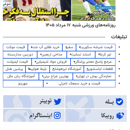
روزنامه‌های ورزشی شنبه ۱۷ مرداد ۱۴۰۵
تبلیغات
قیمت شیشه سکوریت
سفیر
خرید طلای آب شده
قیمت موکت
تور کربلا
استند تسلیت
مداحی اربعین
دوربین مداربسته
مرجع پاسخ معتبر پزشکان
فروش مواد شیمیایی
قیمت ایمپلنت
قطعات لباسشویی
آموزشگاه تیزهوشان
بلیط هواپیما
پرشین هتل
نمایندگی بوش در تهران
بهترین جراح بینی
آموزشگاه زبان ملل
قیمت و خرید سمعک نامرئی
مهرینو