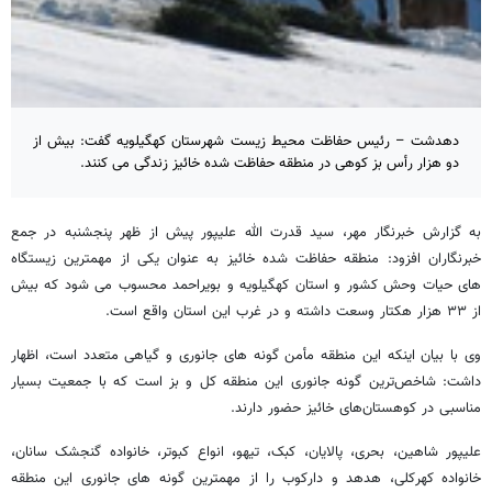
دهدشت – رئیس حفاظت محیط زیست شهرستان کهگیلویه گفت: بیش از
دو هزار رأس بز کوهی در منطقه حفاظت شده خائیز زندگی می کنند.
به گزارش خبرنگار مهر، سید قدرت الله علیپور پیش از ظهر پنجشنبه در جمع
خبرنگاران افزود: منطقه حفاظت شده خائیز به عنوان یکی از مهمترین زیستگاه
های حیات وحش کشور و استان کهگیلویه و بویراحمد محسوب می شود که بیش
از ۳۳ هزار هکتار وسعت داشته و در غرب این استان واقع است.
وی با بیان اینکه این منطقه مأمن گونه های جانوری و گیاهی متعدد است، اظهار
داشت: شاخص‌ترین گونه جانوری این منطقه کل و بز است که با جمعیت بسیار
مناسبی در کوهستان‌های خائیز حضور دارند.
علیپور شاهین، بحری، پالایان، کبک، تیهو، انواع کبوتر، خانواده گنجشک سانان،
خانواده کهرکلی، هدهد و دارکوب را از مهمترین گونه های جانوری این منطقه