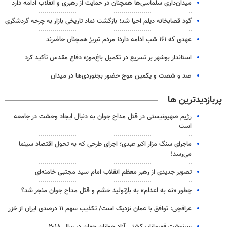
میدان‌داری سلماسی‌ها همچنان در حمایت از رهبری‌ و انفلاب ادامه دارد
گود قصابخانه دیلم احیا شد؛ بازگشت نماد تاریخی بازار به چرخه گردشگری
عهدی که ۱۶۱ شب ادامه دارد؛ مردم تبریز همچنان حاضرند
استاندار بوشهر بر تسریع در تکمیل باغ‌موزه دفاع مقدس تأکید کرد
صد و شصت و یکمین موج حضور بجنوردی‌ها در میدان
پربازدیدترین ها
رژیم صهیونیستی در قتل مداح جوان به دنبال ایجاد وحشت در جامعه
است
ماجرای سنگ مزار اکبر عبدی؛ اجرای طرحی که به تحول اقتصاد سینما
می‌رسد!
تصویر جدیدی از رهبر معظم انقلاب امام سید مجتبی خامنه‌ای
چطور «نه به اعدام» به بازتولید خشم و قتل مداح جوان منجر شد؟
عراقچی: توافق با عمان نزدیک است/ تکذیب سهم ۱۱ درصدی ایران از خزر