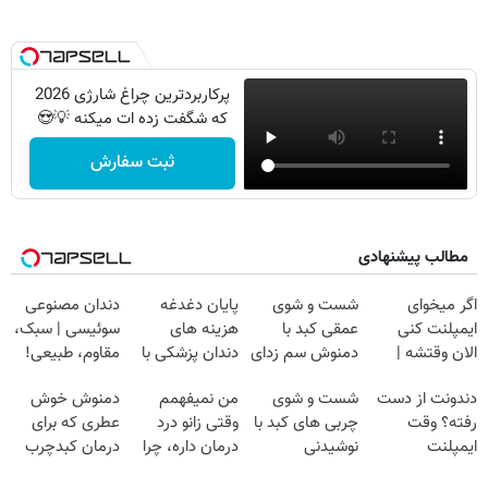
پرکاربردترین چراغ شارژی 2026
که شگفت زده ات میکنه 💡😍
ثبت سفارش
مطالب پیشنهادی
اگر میخوای
شست و شوی
پایان دغدغه
دندان مصنوعی
ایمپلنت کنی
عمقی کبد با
هزینه های
سوئیسی | سبک،
الان وقتشه |
دمنوش سم زدای
دندان پزشکی با
مقاوم، طبیعی!
فقط با ۲۵
گیاهی
پک سفید کننده
ویزیت
دندونت از دست
شست و شوی
من نمیفهمم
دمنوش خوش
میلیون تومان!!!
خانگی
رایگان+پرداخت
رفته؟ وقت
چربی های کبد با
وقتی زانو درد
عطری که برای
اقساطی😍
ایمپلنت
نوشیدنی
درمان داره، چرا
درمان کبدچرب
دیجیتاله
گیاهی(55%تخفیف)
دردش رو داری
معجزه میکنه