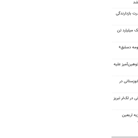
شد
رت بازدارندگی
 میلیارد تن
 حومه دمشق+
هین‌آمیز علیه
وزستانی در
در لک‌لر تبریز
یه اربعین