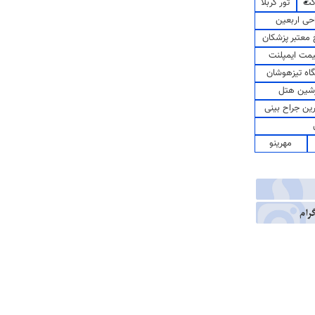
کت
تور کربلا
حی اربعین
معتبر پزشکان
مت ایمپلنت
اه تیزهوشان
شین هتل
رین جراح بینی
مهرینو