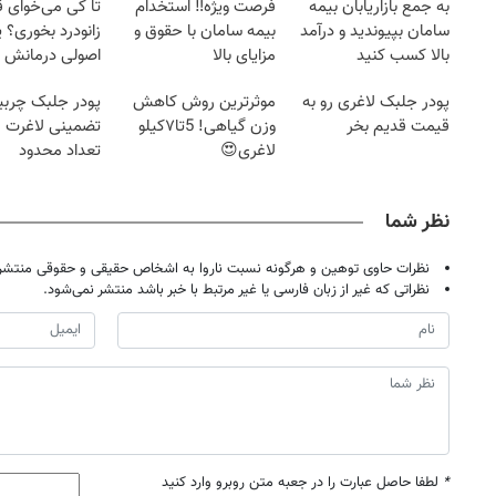
به جمع بازاریابان بیمه
فرصت ویژه‼️ استخدام
تا کی می‌خوای 
سامان بپیوندید و درآمد
بیمه سامان با حقوق و
زانودرد بخوری؟ ی
بالا کسب کنید
مزایای بالا
اصولی درمانش 
پودر جلبک لاغری رو به
موثرترین روش کاهش
پودر جلبک چربی
قیمت قدیم بخر
وزن گیاهی! 5تا۷کیلو
تضمینی لاغرت م
لاغری😍
تعداد محدود
نظر شما
نظرات حاوی توهین و هرگونه نسبت ناروا به اشخاص حقیقی و حقوقی منتشر 
نظراتی که غیر از زبان فارسی یا غیر مرتبط با خبر باشد منتشر نمی‌شود.
*
لطفا حاصل عبارت را در جعبه متن روبرو وارد کنید