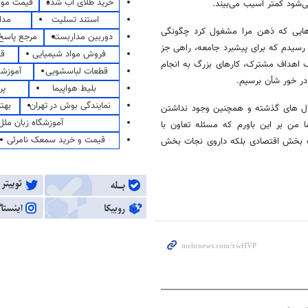
خرید طلای آب شده
قیمت مو
شود کمتر آسیب می‌بیند.
استند تسلیت
مدا
ه‌هایی که ذهن مرا مشغول کرد چگونگی
دوربین مداربسته
مرجع پاسخ 
 مهم رسیدم که برای پیشبرد جامعه، راهی جز
فروش مواد شیمیایی
قی
ریف اهداف مشترک، کارهای بزرگ به انجام
قطعات لباسشویی
آموزشگ
 در خور ‌شأن برسیم.
بلیط هواپیما
پر
نمایندگی بوش در تهران
بهت
سال های گذشته و همچنین وجود نداشتن
آموزشگاه زبان ملل
من بر این باورم که مسئله تعاون با
قیمت و خرید سمعک نامرئی
یک بخش اقتصادی بلکه داروی نجات بخش