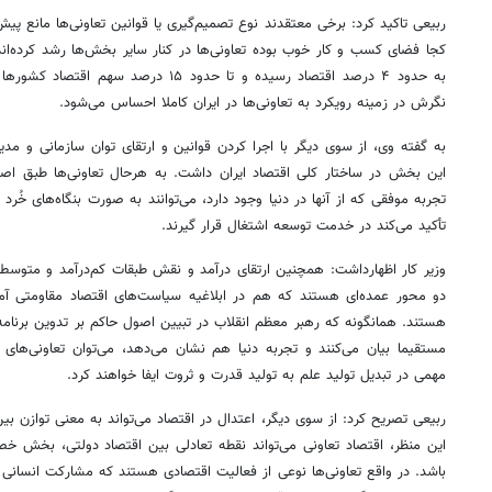
ربیعی تاکید کرد: برخی معتقدند نوع تصمیم‌گیری یا قوانین تعاونی‌ها مانع پیش
کجا فضای کسب و کار خوب بوده تعاونی‌ها در کنار سایر بخش‌ها رشد کرده‌ان
به حدود ۴ درصد اقتصاد رسیده و تا حدود ۱۵ درص
نگرش در زمینه رویکرد به تعاونی‌ها در ایران کاملا احساس می‌شود.
به گفته وی، از سوی دیگر با اجرا کردن قوانین و ارتقای توان سازمانی و مدیری
این بخش در ساختار کلی اقتصاد ایران داشت. به هرحال تعاونی‌ها طبق اصو
تجربه موفقی که از آنها در دنیا وجود دارد، می‌توانند به صورت بنگاه‌های خُر
تأکید می‌کند در خدمت توسعه اشتغال قرار گیرند.
وزیر کار اظهارداشت: همچنین ارتقای درآمد و نقش طبقات کم‌درآمد و متوس
دو محور عمده‌ای هستند که هم در ابلاغیه سیاست‌های اقتصاد مقاومتی آم
هستند. همانگونه که رهبر معظم انقلاب در تبیین اصول حاکم بر تدوین برنام
مستقیما بیان می‌کنند و تجربه دنیا هم نشان می‌دهد، می‌توان تعاونی‌های 
مهمی در تبدیل تولید علم به تولید قدرت و ثروت ایفا خواهند کرد.
روزنامه‌های اقتصادی چهارشنبه ۱۴ مرداد ۱۴۰۵
روزنامه
ربیعی تصریح کرد: از سوی دیگر، اعتدال در اقتصاد می‌تواند به معنی توازن ب
این منظر، اقتصاد تعاونی می‌تواند نقطه تعادلی بین اقتصاد دولتی، بخش 
باشد. در واقع تعاونی‌ها نوعی از فعالیت اقتصادی هستند که مشارکت انسانی