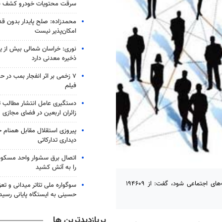
سرقت محتویات خودرو کشف 
محمدزاده: صلح پایدار بدون قد
امکان‌پذیر نیست
نوری: خراسان شمالی بیش از یک
ذخیره معدنی دارد
۷ زخمی بر اثر انفجار بمب در
فیلم
دستگیری عامل انتشار مطالب تو
زائران اربعین در فضای مجازی
پیروزی استقلال مقابل همنام خ
دیداری تدارکاتی
اتصال برق سشوار واحد مسکونی 
را به آتش کشید
وزیر کار با اشاره به اینکه معضل بیکاری می‌تواند منجر به گسترش آسیب‌های اجتماعی شود، گفت: از ۱۹۴۶۰۹
سوگواره ملی تئاتر میدانی و تعز
حسینی به ایستگاه پایانی رسید
پربازدیدترین ها