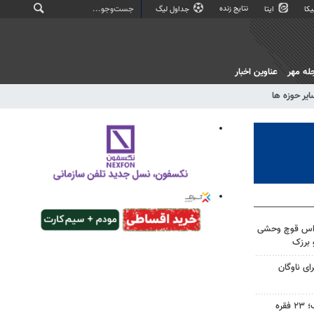
نتایج زنده
کا
ایتا
جداول لیگ
له مهر
عناوین اخبار
ایر حوزه ها
راس قوچ وحشی
 برزک
ولانس برای ناوگان
دستگیری سارق حرفه‌ای در اراک؛ ۲۳ فقره