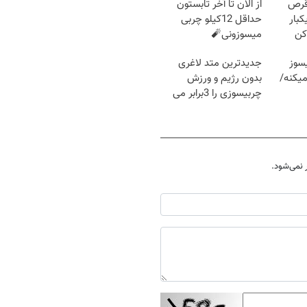
قرص
از الان تا آخر تابستون
کبار
حداقل 12کیلو چربی
کن
میسوزونی🧨
سوز
جدیدترین متد لاغری
یکنه/
بدون رژیم و ورزش
چربیسوزی را 3برابر می
کند
نمی‌شود.