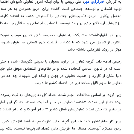
به گزارش
خبرگزاری مهر
، علی ربیعی با بیان اینکه امروز تعاونی شیوه‌ای اقتص
تولید اشتغال و توسعه اجتماعی است گفت: ایران امروز همزمان به هر سه مق
معضل بیکاری، می‌تواندآسیب‌های اجتماعی را گسترش دهد. به اعتقاد کارشن
ارزش‌های آن، تأثیر جدی بر روند توسعه اقتصادی، اجتماعی و اخلاقی جامعه دار
وزیر کار اظهارداشت: مشارکت به عنوان خصیصه ذاتی تعاون موجب تقو
بالاتری از تعامل می شود که با تکیه بر قابلیت های انسانی به عنوان شیوه
موثر در روند فقرزدایی داشته باشد.
ربیعی ادامه داد: اگرچه تعاون در ایران، همواره با بدبینی نگریسته شده و حتی 
است که در قانون اساسی گنجانده شده و در نظام‌های اقتصادی موفق دنیا جایگا
دنیا نشان از کاربرد و اهمیت تعاونی در جهان و اینکه این شیوه تا چه حد در د
تعاونی‌ها سهم قابل ملاحظه‌ای در اقتصاد کشورها دارند.
بوده که از این تعداد، ۱۰۰۵۵۷ تعاونی در حال فعالیت هستند که ا
می‌بینیم که حتی تعداد تعاونی‌های فعال کشور ۳ برابر آمریکا و ۵ برابر تعداد تعاونی‌ها در فرانسه است.
وزیر کار خاطرنشان کرد: بنابراین آنچه بدان نیازمندیم نه فقط افزایش کمی تع
بردن عملکرد آنهاست. مسئله ما افزایش دادن تعداد تعاونی‌ها نیست، بلکه بهبود