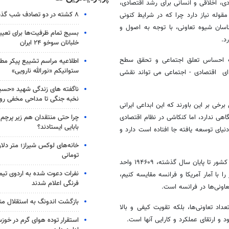
ادی، اخلاقی و انسانی برای رشد اقتصادی،
۸ کشته در دو تصادف شب گذشته
وله نیاز دارد چرا که در شرایط کنونی
اسان شیوه تعاونی، با توجه به اصول و
بسیج تمام ظرفیت‌ها برای تعی
د.
خلبانان سوخو ۲۴ ایران
یت احساس تعلق اجتماعی و تحقق سطح
اطلاعیه مراسم تشییع پیکر مط
ستوانیکم «نورالله نارویی»
 ای اقتصادی - اجتماعی می تواند نقشی
ناگفته های زندگی شهید «حسین
نخبه جنگی تا مداحی مخفی رو
برخی بر این باورند که این ابداعی ایرانی
چرا حتی منتقدان هم زیر پرچم
هی ندارد، اما کنکاشی در نظام اقتصادی
بابایی ایستادند؟
نیای توسعه‌ یافته جا افتاده است دارد و
خانه‌های لوکس شیراز؛ متر دلار
تومانی
وی افزود: بر اساس مطالعات انجام شده، تعداد کل تعاونی‌های به ثبت رسیده کشور تا پایان سال گذشته، ۱۹۴۶۰۹ واحد
نفرات دعوت شده به اردوی تی
گر این آمار را با آمار آمریکا و فرانسه مقایسه کنیم،
فرنگی اعلام شدند
بازگشت اندونگ به استقلال م
داد تعاونی‌ها، بلکه تقویت کیفی و بالا
 و ارتقای عملکرد و کارایی آنها است.
استقرار توده هوای گرم در خوزس