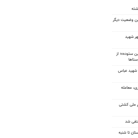
ین وضعیت دیگر
هر شهید
 ستوده»؛ از
ستاها
 شهید عباس
ی، معامله
م ملی کشتی
نتفی شد
تان تا شنبه