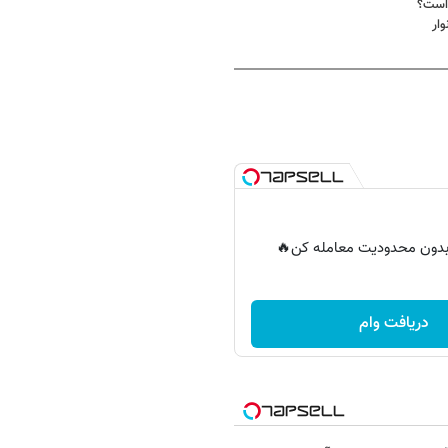
ار
ر بدون محدودیت معامله کن🔥
دریافت وام