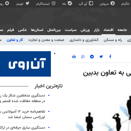
تلگرام
سروش
آی گپ
بله
اینستاگرام
توییتر
روبی
جامعه
اقتصاد
بازار
ورزش
سیاست
بین‌الملل
استان‌ها
عکس
فیلم
مج
ژی
راه و مسکن
کشاورزی و دامداری
صنعت و معدن و تجارت
کار و تعاون
س
ار تعاونی/ برخی به تعاون بدبین
تازه‌ترین اخبار
دستگیری متخلفین شکار یک 
در منطقه حفاظت شده قمصر و
تفاهم‌نامه خرید ۱۲ آمب
اورژانس سمنان امضا شد