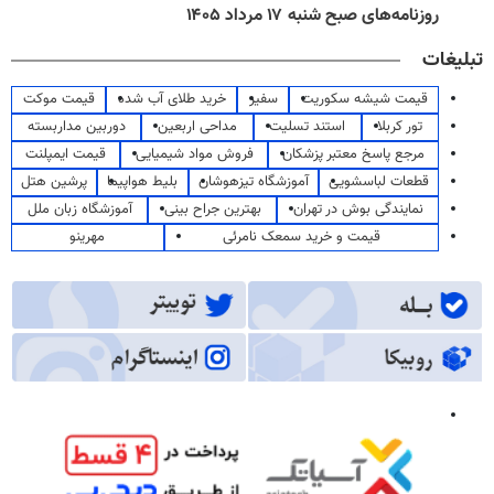
روزنامه‌های صبح شنبه ۱۷ مرداد ۱۴۰۵
تبلیغات
قیمت شیشه سکوریت
سفیر
خرید طلای آب شده
قیمت موکت
تور کربلا
استند تسلیت
مداحی اربعین
دوربین مداربسته
مرجع پاسخ معتبر پزشکان
فروش مواد شیمیایی
قیمت ایمپلنت
قطعات لباسشویی
آموزشگاه تیزهوشان
بلیط هواپیما
پرشین هتل
نمایندگی بوش در تهران
بهترین جراح بینی
آموزشگاه زبان ملل
قیمت و خرید سمعک نامرئی
مهرینو