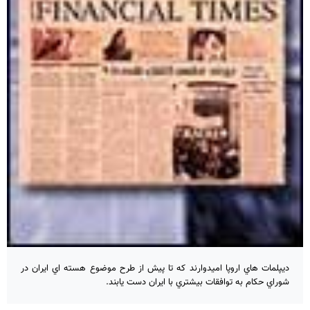
ديپلمات هاي اروپا اميدوارند كه تا پيش از طرح موضوع هسته اي ايران در
شوراي حكام به توافقات بيشتري با ايران دست يابند.