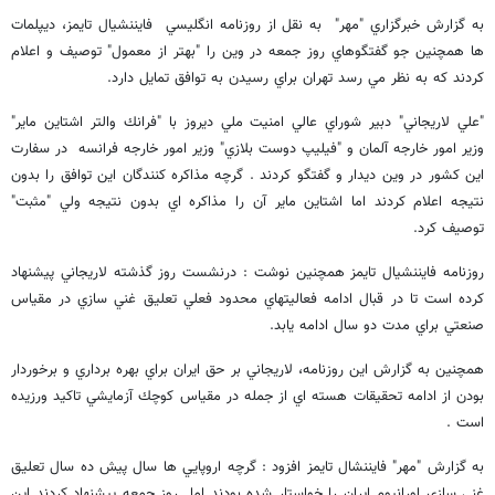
به گزارش خبرگزاري "مهر" به نقل از روزنامه انگليسي فايننشيال تايمز، ديپلمات
ها همچنين جو گفتگوهاي روز جمعه در وين را "بهتر از معمول" توصيف و اعلام
كردند كه به نظر مي رسد تهران براي رسيدن به توافق تمايل دارد.
"علي لاريجاني" دبير شوراي عالي امنيت ملي ديروز با "فرانك والتر اشتاين ماير"
وزير امور خارجه آلمان و "فيليپ دوست بلازي" وزير امور خارجه فرانسه در سفارت
اين كشور در وين ديدار و گفتگو كردند . گرچه مذاكره كنندگان اين توافق را بدون
نتيجه اعلام كردند اما اشتاين ماير آن را مذاكره اي بدون نتيجه ولي "مثبت"
توصيف كرد.
روزنامه فايننشيال تايمز همچنين نوشت : درنشست روز گذشته لاريجاني پيشنهاد
كرده است تا در قبال ادامه فعاليتهاي محدود فعلي تعليق غني سازي در مقياس
صنعتي براي مدت دو سال ادامه يابد.
همچنين به گزارش اين روزنامه، لاريجاني بر حق ايران براي بهره برداري و برخوردار
بودن از ادامه تحقيقات هسته اي از جمله در مقياس كوچك آزمايشي تاكيد ورزيده
است .
به گزارش "مهر" فايننشال تايمز افزود : گرچه اروپايي ها سال پيش ده سال تعليق
غني سازي اورانيوم ايران را خواستار شده بودند اما روز جمعه پيشنهاد كردند اين