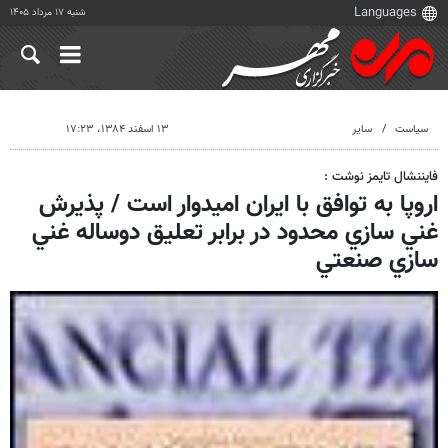
شنبه ۱۷ مرداد ۱۴۰۵
سیاست
سایر
۱۳ اسفند ۱۳۸۴، ۱۷:۲۳
فايننشال تايمز نوشت :
اروپا به توافق با ايران اميدوار است / پذيرش
غني سازي محدود در برابر تعليق دوساله غني
سازي صنعتي