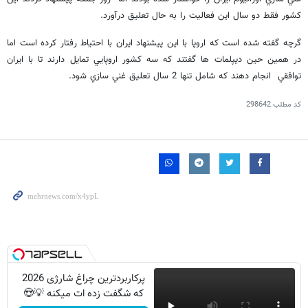
كشور فقط دو سال اين فعاليت را به حال تعليق درآورد.
گرچه گفته شده است كه اروپا با اين پيشنهاد ايران با احتياط رفتار كرده است اما
در همين حين ديپلمات ها گفتند كه سه كشور اروپايي تمايل دارند تا با ايران
توافقي انجام دهند كه شامل تنها 2 سال تعليق غني سازي شود.
کد مطلب
298642
پرکاربردترین چراغ شارژی 2026
که شگفت زده ات میکنه 💡😍