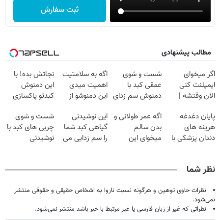
ثبت سفارش
مطالب پیشنهادی
اگر میخوای
شست و شوی
اگه به سلامتیت
نجاتش بده! با
ایمپلنت کنی
عمقی کبد با
اهمیت میدی
این دمنوش
الان وقتشه |
دمنوش سم زدای
این دمنوشو از
کبدتو پاکسازی
فقط با ۲۵
گیاهی
دست نده
کن+ضمانت
پایان دغدغه
اگه عمر طولانی و
این نوشیدنی
شست و شوی
میلیون تومان!!!
مرجوعی
هزینه های
بدن سالم
گیاهی کبد شما
چربی های کبد با
دندان پزشکی با
میخوای این
را سم زدایی می
نوشیدنی
پک سفید کننده
نوشیدنی رو با
کند (با ضمانت
گیاهی(55%تخفیف)
خانگی
تخفیف بخر
مرجوعی)
نظر شما
نظرات حاوی توهین و هرگونه نسبت ناروا به اشخاص حقیقی و حقوقی منتشر
نمی‌شود.
نظراتی که غیر از زبان فارسی یا غیر مرتبط با خبر باشد منتشر نمی‌شود.