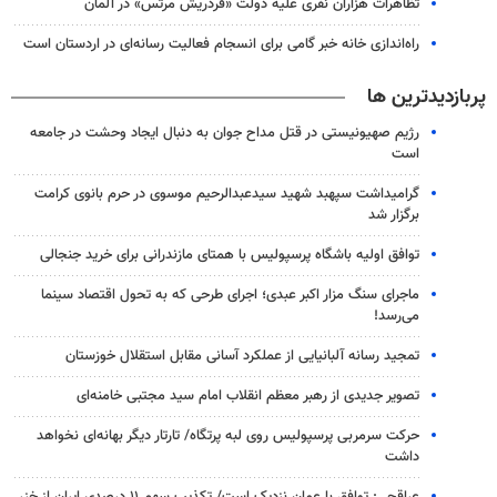
تظاهرات هزاران نفری علیه دولت «فردریش مرتس» در آلمان
راه‌اندازی خانه خبر گامی برای انسجام فعالیت رسانه‌ای در اردستان است
پربازدیدترین ها
رژیم صهیونیستی در قتل مداح جوان به دنبال ایجاد وحشت در جامعه
است
گرامیداشت سپهبد شهید سیدعبدالرحیم موسوی در حرم بانوی کرامت
برگزار شد
توافق اولیه باشگاه پرسپولیس با همتای مازندرانی برای خرید جنجالی
ماجرای سنگ مزار اکبر عبدی؛ اجرای طرحی که به تحول اقتصاد سینما
می‌رسد!
تمجید رسانه آلبانیایی از عملکرد آسانی مقابل استقلال خوزستان
تصویر جدیدی از رهبر معظم انقلاب امام سید مجتبی خامنه‌ای
حرکت سرمربی پرسپولیس روی لبه پرتگاه/ تارتار دیگر بهانه‌ای نخواهد
داشت
عراقچی: توافق با عمان نزدیک است/ تکذیب سهم ۱۱ درصدی ایران از خزر