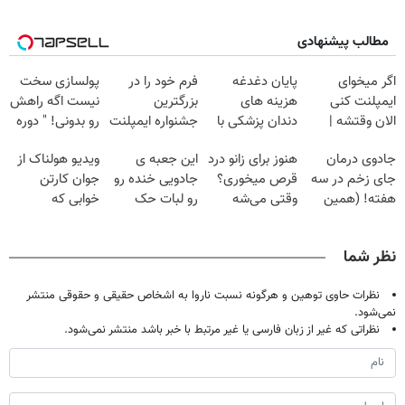
مطالب پیشنهادی
اگر میخوای
پایان دغدغه
فرم خود را در
پولسازی سخت
ایمپلنت کنی
هزینه های
بزرگترین
نیست اگه راهش
الان وقتشه |
دندان پزشکی با
جشنواره ایمپلنت
رو بدونی! " دوره
فقط با ۲۵
پک سفید کننده
تهران پر کنید ! |
رایگان "
جادوی درمان
هنوز برای زانو درد
این جعبه ی
ویدیو هولناک از
میلیون تومان!!!
خانگی
فقط ۲۵ میلیون
جای زخم در سه
قرص میخوری؟
جادویی خنده رو
جوان کارتن
هفته! (همین
وقتی می‌شه
رو لبات حک
خوابی که
حالا رایگان
بدون عمل
میکنه
میلیاردر شد.
صحبت کنید)
درمانش کرد؟؟؟؟
خرید40%تخفیف
آموزش رایگان
نظر شما
نظرات حاوی توهین و هرگونه نسبت ناروا به اشخاص حقیقی و حقوقی منتشر
نمی‌شود.
نظراتی که غیر از زبان فارسی یا غیر مرتبط با خبر باشد منتشر نمی‌شود.