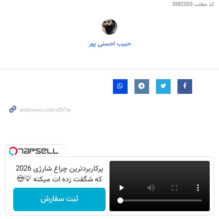
کد مطلب
3582553
حبیب احسنی پور
پرکاربردترین چراغ شارژی 2026
که شگفت زده ات میکنه 💡😍
ثبت سفارش