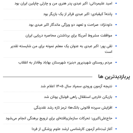
امید علیمردانی: اکبر عبدی پدر هنری من و چارلی چاپلین ایران بود
پانته‌آ کیقبادی: اکبر عبدی فراتر از یک بازیگر بود
داودنژاد: صراحت و تعهد دو ویژگی ماندگار اکبر عبدی بود
موافقت مشروط آمریکا برای برداشتن محاصره دریایی ایران
تقی پور: اکبر عبدی به عنوان یک معلم نمونه برای من شایسته تقدیر
است
مردم روستای شهیدپرور «بنیز» شهرستان بهاباد وفادار به انقلاب
پربازدیدترین ها
نتیجه آزمون ورودی سمپاد سال ۱۴۰۵ اعلام شد
بازیکن خارجی استقلال راهی فوتبال یونان شد
افزایش سپرده قانونی بانک‌ها؛ ترمز تازه رشد نقدینگی
حاج‌علی‌اکبری: تحرکات سازمان‌یافته‌ای برای ترویج برهنگی انجام می‌شود
آغاز ثبت‌نام‌ آزمون کارشناسی ارشد علوم پزشکی از فردا