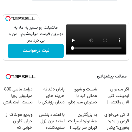
ماشینت رو بسپر به ما، به
بهترین قیمت میفروشیم! امن و
بی درد سر
ثبت درخواست
مطالب پیشنهادی
اگر میخوای
شست و شوی
پایان دغدغه
درآمد ماهی 800
ایمپلنت کنی
عمقی کبد با
هزینه های
میلیونی رویا
الان وقتشه |
دمنوش سم زدای
دندان پزشکی با
نیست! امتحانش
فقط با ۲۵
گیاهی
پک سفید کننده
مجانیه😉
تا کی می‌خوای
به بزرگترین
با اعتماد بنفس
ویدیو هولناک از
میلیون تومان!!!
خانگی
قرص زانودرد
جشنواره ایمپلنت
لبخند بزن (ژل
جوان کارتن
بخوری؟ یکبار
تهران سر بزنید !
سفیدکننده
خوابی که