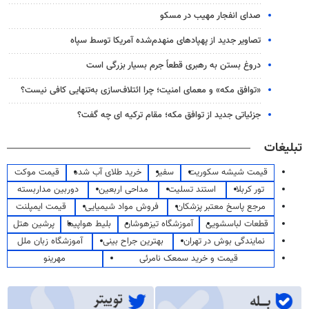
صدای انفجار مهیب در مسکو
تصاویر جدید از پهپادهای منهدم‌شده آمریکا توسط سپاه
دروغ بستن به رهبری قطعاً جرم بسیار بزرگی است
«توافق مکه» و معمای امنیت؛ چرا ائتلاف‌سازی به‌تنهایی کافی نیست؟
جزئیاتی جدید از توافق مکه؛ مقام ترکیه ای چه گفت؟
تبلیغات
قیمت شیشه سکوریت
سفیر
خرید طلای آب شده
قیمت موکت
تور کربلا
استند تسلیت
مداحی اربعین
دوربین مداربسته
مرجع پاسخ معتبر پزشکان
فروش مواد شیمیایی
قیمت ایمپلنت
قطعات لباسشویی
آموزشگاه تیزهوشان
بلیط هواپیما
پرشین هتل
نمایندگی بوش در تهران
بهترین جراح بینی
آموزشگاه زبان ملل
قیمت و خرید سمعک نامرئی
مهرینو