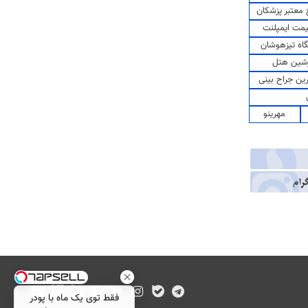
معتبر پزشکان
مت ایمپلنت
اه تیزهوشان
شین هتل
رین جراح بینی
مهرینو
فقط توی یک ماه با پودر