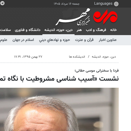
جمعه ۱۶ مرداد ۱۴۰۵
خانه
فرهنگ و ادب
هنر
دين، حوزه، انديشه
دانشگاه و فناوری
سلامت
عناوین اخبار
قرآن و عترت
حوزه و نهادهاي ديني
اسلام در جهان
علوم 
دين، حوزه، انديشه
اندیشکده ها
۲۷ بهمن ۱۳۹۵، ۱۷:۴۱
فردا با سخنرانی موسی حقانی؛
نشست «آسیب شناسی مشروطیت با نگاه تمدن