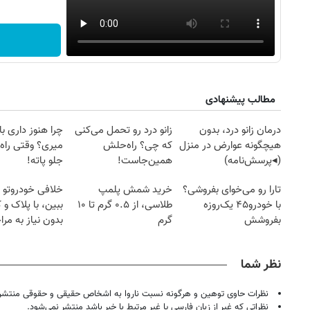
مطالب پیشنهادی
درمان زانو درد، بدون
زانو درد رو تحمل می‌کنی
چرا هنوز داری با 
هیچگونه عوارض در منزل
که چی؟ راه‌حلش
میری؟ وقتی راه 
(◂پرسش‌نامه)
همین‌جاست!
جلو پاته!
تارا رو می‌خوای بفروشی؟
خرید شمش پلمپ
خلافی خودروتو ا
با خودرو۴۵ یک‌روزه
طلاسی، از ۰.۵ گرم تا ۱۰
ببین، با پلاک و 
روزنامه‌های ورزشی پنج‌شنبه ۱۵ مرداد ۱۴۰۵
روزنام
بفروشش
گرم
بدون نیاز به مرا
حضوری
نظر شما
نظرات حاوی توهین و هرگونه نسبت ناروا به اشخاص حقیقی و حقوقی منتشر 
نظراتی که غیر از زبان فارسی یا غیر مرتبط با خبر باشد منتشر نمی‌شود.