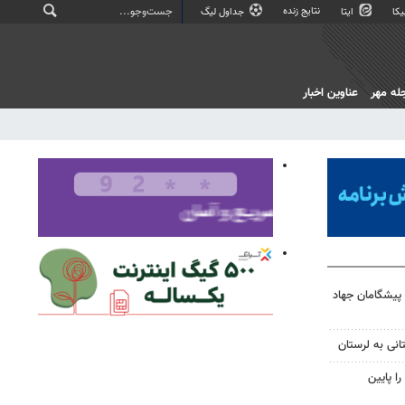
نتایج زنده
کا
ایتا
جداول لیگ
له مهر
عناوین اخبار
 پیشگامان جهاد
انی به لرستان
ا پایین