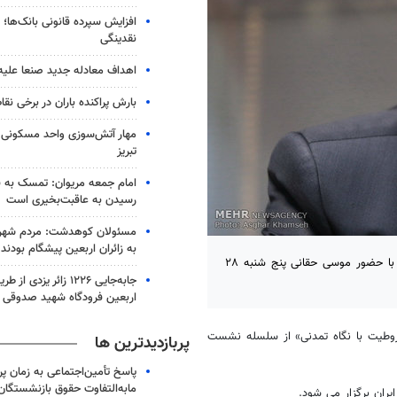
افزایش سپرده قانونی بانک‌ها؛ ت
نقدینگی
اهداف معادله جدید صنعا علیه
بارش پراکنده باران در برخی نقا
مهار آتش‌سوزی واحد مسکونی 
تبریز
امام جمعه مریوان: تمسک به ق
رسیدن به عاقبت‌بخیری است
مسئولان کوهدشت: مردم شهر
به زائران اربعین پیشگام بودند
نشست «بازخوانی تاریخ معاصر، آسیب شناسی مشروطیت با نگاه تمدنی» با حضور موسی حقانی پنج شنبه ۲۸
جابه‌جایی ۱۲۲۶ زائر یزدی
اربعین فرودگاه شهید صدوقی
وطیت با نگاه تمدنی» از سلسله نشست
پربازدیدترین ها
پاسخ تأمین‌اجتماعی به زمان پ
مابه‌التفاوت حقوق بازنشستگان
ران برگزار می شود.