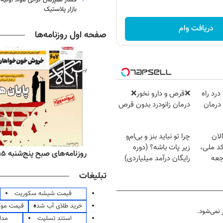
بازار پلاستیک
دریافت وام
صفحه اول روزنامه‌ها
درد راه
❌قرص‌ و دارو نخور❌
درمان
درمان زانودرد بدون قرص
لان
چرا تو نباید بنز و بی‌ام‌و
کد ملی،
زیر پات باشه؟ (دوره
ه‌های اقتصادی پنج‌شنبه ۱۵ مرداد ۱۴۰۵
روزنامه‌های صبح پنج‌شنبه ۱۵ مرداد ۱۴۰۵
جعه
رایگان درآمد میلیاردی)
تبلیغات
قیمت شیشه سکوریت
خرید طلای آب شده
قیمت مو
نمی‌شود.
استند تسلیت
مدا