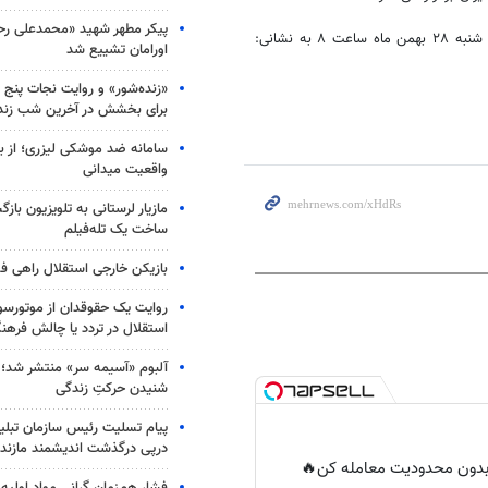
پیکر مطهر شهید «محمدعلی رحیم
نشست «بازخوانی تاریخ معاصر، آسیب شناسی مشروطیت با نگاه تمدنی» پنج شنبه ۲۸ بهمن ماه ساعت ۸ به نشانی:
اورامان تشییع شد
«زنده‌شور» و روایت نجات پنج 
برای بخشش در آخرین شب زند
سامانه ضد موشکی لیزری؛ از ب
واقعیت میدانی
مازیار لرستانی به تلویزیون با
ساخت یک تله‌فیلم
بازیکن خارجی استقلال راهی فو
روایت یک حقوقدان از موتورسوا
استقلال در تردد یا چالش فرهن
آلبوم «آسیمه سر» منتشر شد؛
شنیدن حرکتِ زندگی
پیام تسلیت رئیس سازمان تبلی
درپی درگذشت اندیشمند مازندر
ر بدون محدودیت معامله کن🔥
فشار هم‌زمان گرانی مواد اولیه 