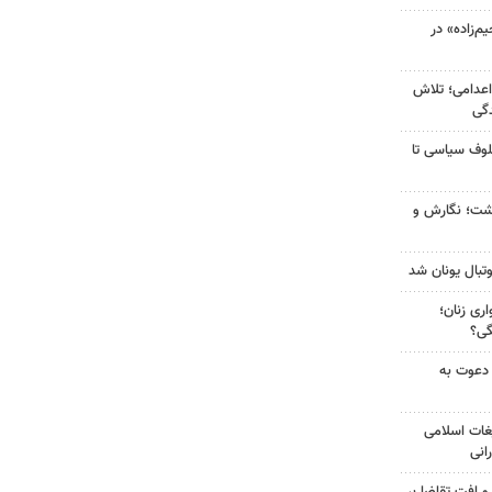
‌زاده» در
اعدامی؛ تلاش
گی
لوف سیاسی تا
زگشت؛ نگارش و
تبال یونان شد
ری زنان؛
گی؟
 دعوت به
غات اسلامی
انی
و افت تقاضا بر