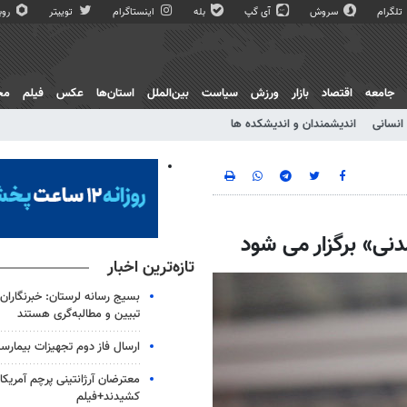
تلگرام
سروش
آی گپ
بله
اینستاگرام
توییتر
روبی
جامعه
اقتصاد
بازار
ورزش
سیاست
بین‌الملل
استان‌ها
عکس
فیلم
مج
انسانی
اندیشمندان و اندیشکده ها
ی» برگزار می شود
تازه‌ترین اخبار
بسیج رسانه لرستان: خبرنگاران
تبیین و مطالبه‌گری هستند
ارسال فاز دوم تجهیزات بیمارست
معترضان آرژانتینی پرچم آمریکا ر
کشیدند+فیلم