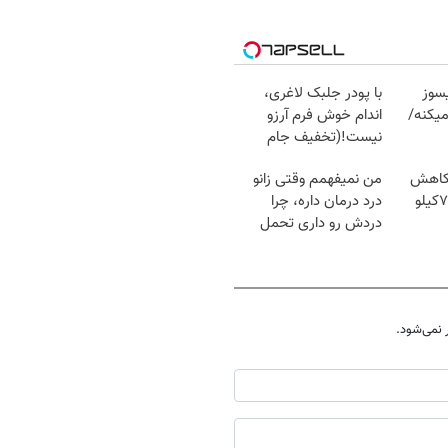
سوز
با پودر جلبک لاغری،
یکنه/
اندام خوش فرم آرزو
نیست!(تخفیف جام
جهانی)
 کاهش
من نمیفهمم وقتی زانو
وزن گیاهی! 5تا۷کیلو
درد درمان داره، چرا
دردش رو داری تحمل
میکنی؟❗
نمی‌شود.