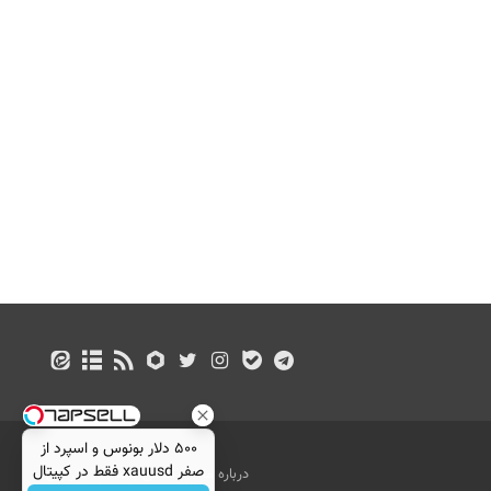
۵۰۰ دلار بونوس و اسپرد از
صفر xauusd فقط در کپیتال
درباره ما
تماس با ما
بازرگانی