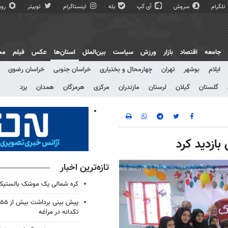
تلگرام
سروش
آی گپ
بله
اینستاگرام
توییتر
روبی
جامعه
اقتصاد
بازار
ورزش
سیاست
بین‌الملل
استان‌ها
عکس
فیلم
مج
ایلام
بوشهر
تهران
چهارمحال و بختیاری
خراسان جنوبی
خراسان رضوی
گلستان
گیلان
لرستان
مازندران
مرکزی
هرمزگان
همدان
یزد
بازدید کرد
تازه‌ترین اخبار
کره شمالی یک موشک بالستیک 
تکدانه در مراغه