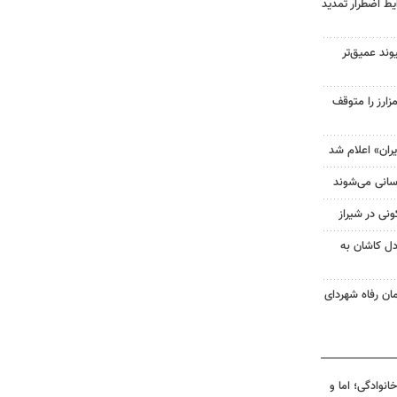
ط اضطرار تمدید
وند عمیق‌تر
 کوین‌بیس معاملات ۶ رمزارز را متوقف
ران» اعلام شد
ی در شیراز
ل کاشان به
ن رفاه شهردای
انوادگی؛ اما و