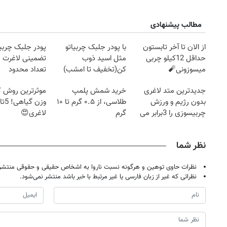
مطالب پیشنهادی
از الان تا آخر تابستون
با پودر جلبک چربیاتو
پودر جلبک چربی
حداقل 12کیلو چربی
مثل اسید ذوب
تضمینی لاغرت م
میسوزونی🧨
کن(تخفیف تا امشب)
تعداد محدود
جدیدترین متد لاغری
خرید شمش پلمپ
موثرترین روش
بدون رژیم و ورزش
طلاسی، از ۰.۵ گرم تا ۱۰
چربیسوزی را 3برابر می
گرم
لاغری😍
کند
نظر شما
نظرات حاوی توهین و هرگونه نسبت ناروا به اشخاص حقیقی و حقوقی منتشر 
نظراتی که غیر از زبان فارسی یا غیر مرتبط با خبر باشد منتشر نمی‌شود.