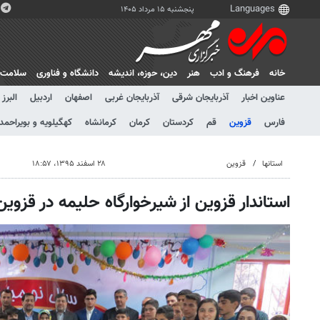
پنجشنبه ۱۵ مرداد ۱۴۰۵
خانه
فرهنگ و ادب
هنر
دين، حوزه، انديشه
دانشگاه و فناوری
سلامت
عناوین اخبار
آذربایجان شرقی
آذربایجان غربی
اصفهان
اردبیل
البرز
فارس
قزوین
قم
کردستان
کرمان
کرمانشاه
کهگیلویه و بویراحمد
استانها
قزوین
۲۸ اسفند ۱۳۹۵، ۱۸:۵۷
استاندار قزوین از شیرخوارگاه حلیمه در قزوین 