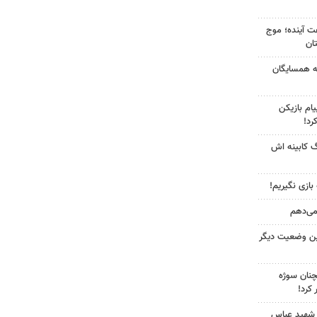
 کشور در ۷۲ ساعت آینده؛ موج
به همسایگان
ام بازیکن
رد!
گ کابینه اش
 بازی نگیریم!
 می‌دهم
ین وضعیت دیگر
چنان سوژه
کرد!
 شهید عباس