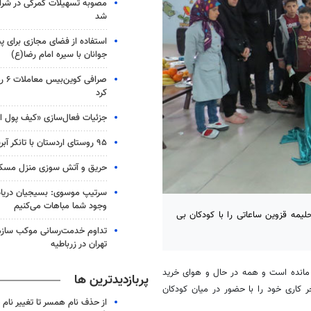
مصوبه تسهیلات گمرکی در شرای
شد
استفاده از فضای مجازی برای پی
جوانان با سیره امام رضا(ع)
صرافی
کرد
جزئیات فعال‌سازی «کیف پول ای
۹۵ روستای اردستان با تانکر آبرسانی می‌شوند
حریق و آتش سوزی منزل مسکون
سرتیپ موسوی: بسیجیان دریاد
وجود شما مباهات می‌کنیم
۹۵ با حضور در شیرخوارگاه حلیمه قزوین ساعاتی را با کودکان بی
تداوم خدمت‌رسانی موکب سازما
تهران در زرباطیه
 که تنها چند ساعت به پایان سال ۹۵ باقی مانده است و همه در حال و هوای خرید
پربازدیدترین ها
کاری خود را با حضور در میان کودکان
از حذف نام همسر تا تغییر نام خ