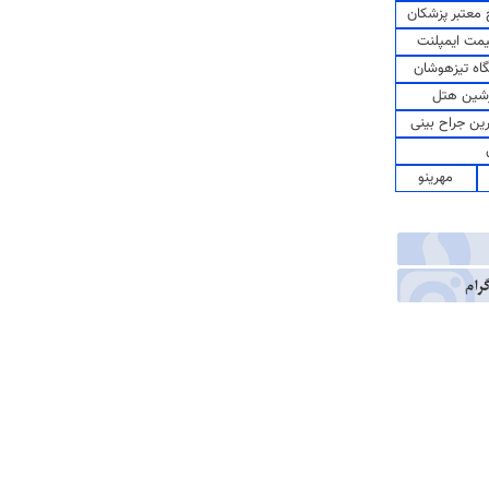
معتبر پزشکان
مت ایمپلنت
اه تیزهوشان
شین هتل
رین جراح بینی
مهرینو