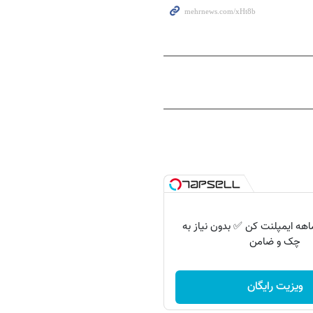
 اقساط 12 ماهه ایمپلنت کن ✅ بدون نیاز به
چک و ضامن
ویزیت رایگان