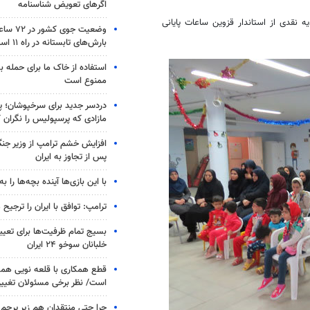
اگرهای تعویض شناسنامه
 نقدی از استاندار قزوین ساعات پایانی
وضعیت جوی
بارش‌های تابستانه در راه ۱۱ استان
استفاده از خاک ما برای حمله 
ممنوع است
دردسر جدید برای سرخپوشان؛ پی
مازادی که پرسپولیس را نگران ک
افزایش خشم ترامپ از وزیر جن
پس از تجاوز به ایران
با این بازی‌ها آینده بچه‌ها را به
ترامپ: توافق با ایران را ترجیح
بسیج تمام ظرفیت‌ها برای تعی
خلبانان سوخو ۲۴ ایران
قطع همکاری با قلعه نویی هم
است/ نظر برخی مسئولان تغییر 
چرا حتی منتقدان هم زیر پرچم