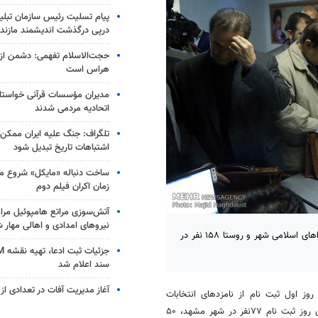
پیام تسلیت رئیس سازمان تبلی
درپی درگذشت اندیشمند مازندر
حجت‌الاسلام تفهمی: دشمن از ق
هراس است
مدیران مؤسسات قرآنی خواستار
اتحادیه‌ مردمی شدند
تلگراف: جنگ علیه ایران ممکن
اشتباهات تاریخ تبدیل شود
ساخت دنباله «مایکل» شروع می
زمان اکران فیلم دوم
آتش‌سوزی مراتع هامپوئیل مراغ
نیروهای امدادی و اهالی مهار 
مشهد- فرماندار مشهد گفت: در روز اول ثبت نام از نامزدهای انتخابات شوراهای اسلامی شهر و روستا ۱۵۸ نفر در
سند اعلام شد
آغاز مدیریت آفات در تعدادی از 
روز اول ثبت نام از نامزدهای انتخابات
شوراهای اسلامی شهرو روستا در شهرستان مشهد اشاره و اظهارکرد: در اولین روز ثبت نام ۷۷نفر در شهر مشهد، ۵۰