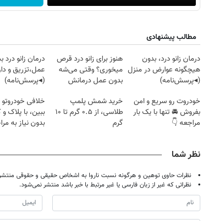
مطالب پیشنهادی
درمان زانو درد، بدون
هنوز برای زانو درد قرص
درمان زانو درد ب
هیچگونه عوارض در منزل
میخوری؟ وقتی می‌شه
عمل،تزریق و دار
(◂پرسش‌نامه)
بدون عمل درمانش
(◂پرسش‌نامه)
کرد؟؟؟؟
خودروت رو سریع و امن
خرید شمش پلمپ
خلافی خودروتو ا
بفروش 🚘 تنها با یک بار
طلاسی، از ۰.۵ گرم تا ۱۰
ببین، با پلاک و 
مراجعه 👇
گرم
بدون نیاز به مرا
حضوری
نظر شما
نظرات حاوی توهین و هرگونه نسبت ناروا به اشخاص حقیقی و حقوقی منتشر 
نظراتی که غیر از زبان فارسی یا غیر مرتبط با خبر باشد منتشر نمی‌شود.