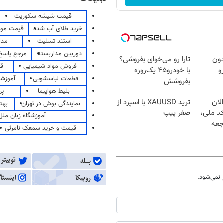
قیمت شیشه سکوریت
خرید طلای آب شده
قیمت مو
استند تسلیت
مدا
دوربین مداربسته
مرجع پاسخ 
دون
تارا رو می‌خوای بفروشی؟
فروش مواد شیمیایی
قی
و
با خودرو۴۵ یک‌روزه
قطعات لباسشویی
آموزشگ
بفروشش
بلیط هواپیما
پر
لان
ترید XAUUSD با اسپرد از
نمایندگی بوش در تهران
بهت
کد ملی،
صفر پیپ
آموزشگاه زبان ملل
جعه
قیمت و خرید سمعک نامرئی
نمی‌شود.