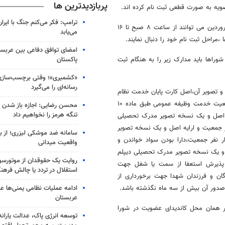
پربازدیدترین ها
ترامپ: فکر می‌کنم جنگ با ایران
وی افزود: داوطلبان شرکت در انتخابات شوراهای اسلامی شهر و روستا تا ۶ فروردین می توانند از ساعت ۸ صبح تا ۱۶
می‌یابد
،مراحل ثبت نام خود را دنبال نمایند.
امضای توافق دفاعی بین عربستا
پاکستان
وراها باید مدارک زیر را به هنگام ثبت
«کشمیری»؛ وقتی برچسب‌سازی
رسانه‌ای را می‌گیرد
 تصویر آن،اصل کارت پایان خدمت نظام
وظیفه یا کارت معافیت دائم برای مردان یا مدرکی دال بر مشخص بودن وضعیت خدمت وظیفه عمومی طبق ماده ۱۰
محسن رضایی: اجازه باز شدن 
تنگه هرمز را نخواهیم داد
ه عمومی و تصویر آن،چهار قطعه عکس جدید ۴ × ۳، ارائه اصل و یک نسخه تصویر مدرک تحصیلی
فر جمعیت و ارایه اصل و یک نسخه تصویر
سامانه ضد موشکی لیزری؛ از ب
 نفر جمعیت،دارا بودن سواد خواندن و
واقعیت میدانی
ل و یک نسخه تصویر مدرک تحصیلی دیپلم
روایت یک حقوقدان از موتورسوا
ی پذیرش استعفا از سمت یا شغل جهت
استقلال در تردد یا چالش فرهن
ن، آزادگان و فرزندان شهدا جهت برخورداری از
ادامه عملیات نظامی یمنی‌ها عل
 صدور آن بیش از سه ماه نگذشته باشد.
عربستان
ر همان محل کاندیدای عضویت در شورا
توسعه انرژی پاک، عدالت یارانه