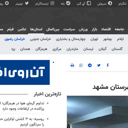
تلگرام
سروش
آی گپ
بله
اینستاگرام
توییتر
روبی
جامعه
اقتصاد
بازار
ورزش
سیاست
بین‌الملل
استان‌ها
عکس
فیلم
مج
ایلام
بوشهر
تهران
چهارمحال و بختیاری
خراسان جنوبی
خراسان رضوی
گلستان
گیلان
لرستان
مازندران
مرکزی
هرمزگان
همدان
یزد
تازه‌ترین اخبار
تداوم گرمای هوا در هرمزگان؛ اح
پراکنده در ارتفاعات وجود دارد
را سرنگون کردیم