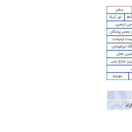
سفیر
کت
تور کربلا
حی اربعین
معتبر پزشکان
مت ایمپلنت
اه تیزهوشان
شین هتل
رین جراح بینی
مهرینو