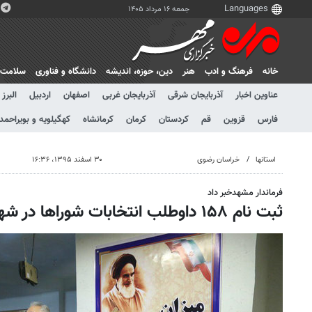
جمعه ۱۶ مرداد ۱۴۰۵
خانه
فرهنگ و ادب
هنر
دين، حوزه، انديشه
دانشگاه و فناوری
سلامت
عناوین اخبار
آذربایجان شرقی
آذربایجان غربی
اصفهان
اردبیل
البرز
فارس
قزوین
قم
کردستان
کرمان
کرمانشاه
کهگیلویه و بویراحمد
استانها
خراسان رضوی
۳۰ اسفند ۱۳۹۵، ۱۶:۳۶
فرماندار مشهدخبر داد
ثبت نام ۱۵۸ داوطلب انتخابات شوراها در شهرستان مشهد