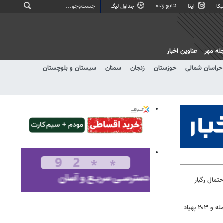
نتایج زنده
کا
ایتا
جداول لیگ
له مهر
عناوین اخبار
خراسان شمالی
خوزستان
زنجان
سمنان
سیستان و بلوچستان
تمال رگبار
روسیه: به ۳ کشتی اوکراین حمله و ۲۰۳ پهپاد