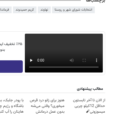
برچسب‌ها
انتخابات شورای شهر و روستا
نهاوند
کریم حمیدوند
فرماندا
٪۲۵ تخفیف 
بدو
روزنامه‌های ورزشی پنج‌شنبه ۱۵ مرداد ۱۴۰۵
روزنام
مطالب پیشنهادی
از الان تا آخر تابستون
هنوز برای زانو درد قرص
با پودر جلبک، ب
حداقل 12کیلو چربی
میخوری؟ وقتی می‌شه
باشگاه و رژیم
میسوزونی🧨
بدون عمل درمانش
هایتان را آب کنی