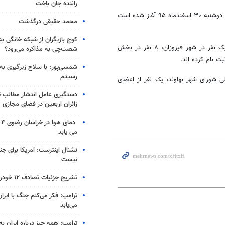
راننده جان باخت
وی افزود: ثبت‌نام از داوطلبان انتخابات شوراهای اسلامی شهر و روستا از امروز دوشنبه ۳۰ اسفندماه ۹۵ آغاز شده است
محمد حقیقی درگذشت
کوچ بازیگران از شبکه خانگی ب
حمیدوند گفت: از این تعداد ۱۲ نفر در شهر نهاوند، ۱۴نفر در بخش مرکزی، یک نفر در شهر فیروزان، ۸ نفر در بخش
شصت‌چی به مذاکره می‌رود؟
شمسی‌پور: با سلاح زیرگیری به
رسیدم
ی شورای شهر نهاوند، یک نفر از اعضای
دستگیری عامل انتشار مطالب تو
زائران اربعین در فضای مجازی
دم
می یابد
نشنال اینترست: آمریکا برای جن
نیست
تشریح جزئیات تصادف ۱۲ خودرو با ۱۹ مصدوم
ترامپ: فکر می‌کنم جنگ با ایران
می‌یابد
ترامپ: همه چیز درباره ایران به