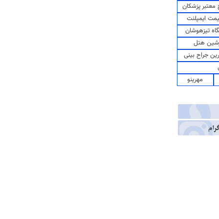
معتبر پزشکان
مت ایمپلنت
اه تیزهوشان
شین هتل
رین جراح بینی
مهرینو