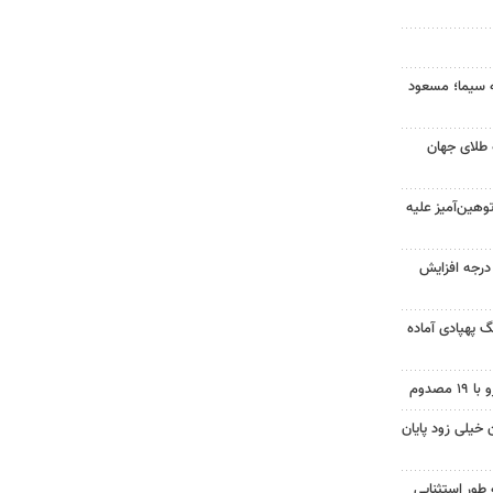
ه سیما؛ مسعود
 طلای جهان
هین‌آمیز علیه
ای هوا در خراسان رضوی ۴ درجه افزایش
گ پهپادی آماده
 خیلی زود پایان
 طور استثنایی