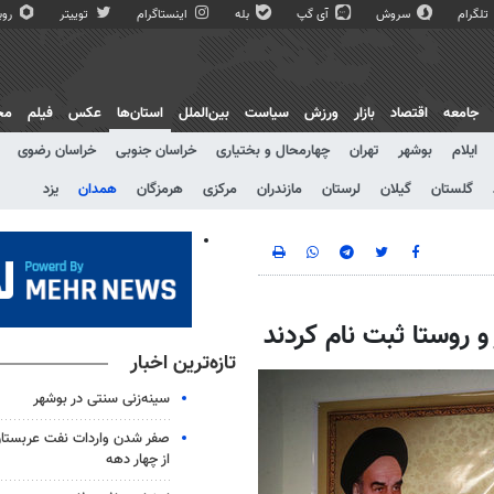
تلگرام
سروش
آی گپ
بله
اینستاگرام
توییتر
روبی
جامعه
اقتصاد
بازار
ورزش
سیاست
بین‌الملل
استان‌ها
عکس
فیلم
مج
ایلام
بوشهر
تهران
چهارمحال و بختیاری
خراسان جنوبی
خراسان رضوی
گلستان
گیلان
لرستان
مازندران
مرکزی
هرمزگان
همدان
یزد
تازه‌ترین اخبار
سینه‌زنی سنتی در بوشهر
صفر شدن واردات نفت عربستان
از چهار دهه