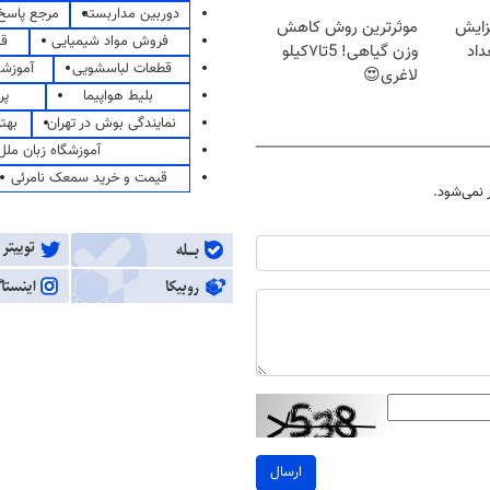
دوربین مداربسته
مرجع پاسخ 
زایش
موثرترین روش کاهش
فروش مواد شیمیایی
قی
اد
وزن گیاهی! 5تا۷کیلو
قطعات لباسشویی
آموزشگ
لاغری😍
بلیط هواپیما
پر
نمایندگی بوش در تهران
بهت
آموزشگاه زبان ملل
قیمت و خرید سمعک نامرئی
نمی‌شود.
ارسال