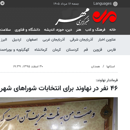
جمعه ۱۶ مرداد ۱۴۰۵
خانه
فرهنگ و ادب
هنر
دين، حوزه، انديشه
دانشگاه و فناوری
سلامت
عناوین اخبار
آذربایجان شرقی
آذربایجان غربی
اصفهان
اردبیل
البرز
فارس
قزوین
قم
کردستان
کرمان
کرمانشاه
کهگیلویه و بویراحمد
استانها
همدان
۳۰ اسفند ۱۳۹۵، ۱۹:۳۹
فرماندار نهاوند:
۴۶ نفر در نهاوند برای انتخابات شوراهای شهر و روستا ثبت نام کردند