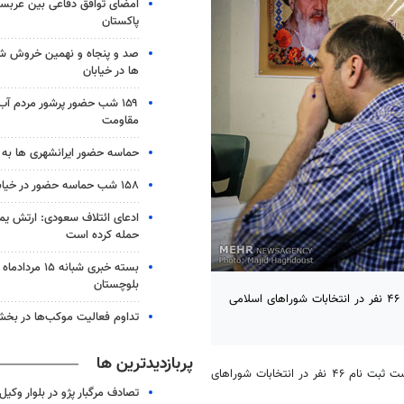
امضای توافق دفاعی بین عربستا
پاکستان
صد و پنجاه و نهمین خروش شب
ها در خیابان
۱۵۹ شب حضور پرشور مردم آب
مقاومت
حماسه حضور ایرانشهری ها به شب ۱۵۸
۱۵۸ شب حماسه حضور در خیابان های زابل
ادعای ائتلاف سعودی: ارتش یم
حمله کرده است
بلوچستان
نهاوند - فرماندار نهاوند گفت: براساس آخرین آمار طی روز نخست ثبت نام ۴۶ نفر در انتخابات شوراهای اسلامی
تداوم فعالیت موکب‌ها در بخ
پربازدیدترین ها
گفت: براساس آخرین آمار طی روز نخست ثبت نام ۴۶ نفر در انتخابات شوراهای
تصادف مرگبار پژو در بلوار وکیل‌