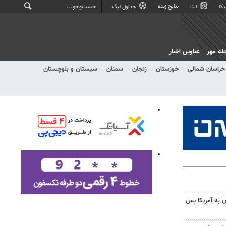
نتایج زنده
کا
ایتا
جداول لیگ
له مهر
عناوین اخبار
خراسان شمالی
خوزستان
زنجان
سمنان
سیستان و بلوچستان
 به آمریکا پس