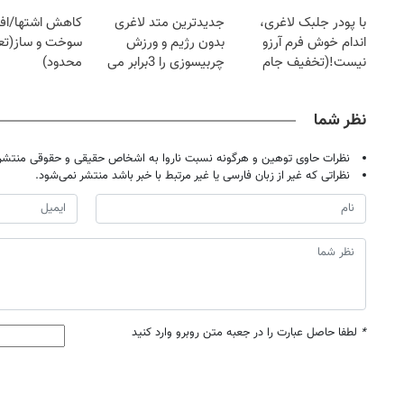
کرد؟؟؟؟
با پودر جلبک لاغری،
جدیدترین متد لاغری
کاهش اشتها/اف
اندام خوش فرم آرزو
بدون رژیم و ورزش
سوخت و ساز(تعد
نیست!(تخفیف جام
چربیسوزی را 3برابر می
محدود)
جهانی)
کند
نظر شما
نظرات حاوی توهین و هرگونه نسبت ناروا به اشخاص حقیقی و حقوقی منتشر 
نظراتی که غیر از زبان فارسی یا غیر مرتبط با خبر باشد منتشر نمی‌شود.
*
لطفا حاصل عبارت را در جعبه متن روبرو وارد کنید