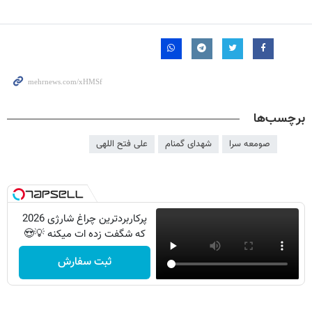
برچسب‌ها
صومعه سرا
شهدای گمنام
علی فتح اللهی
پرکاربردترین چراغ شارژی 2026
که شگفت زده ات میکنه 💡😍
ثبت سفارش