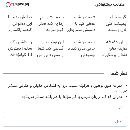
مطالب پیشنهادی
اگر میخوای
شست و شوی
با دمنوش سم
نجاتش بده! با
ایمپلنت کنی
عمقی کبد با
زدا یه کبد صفر
این دمنوش
الان وقتشه |
دمنوش سم زدای
کیلومتر به
کبدتو پاکسازی
فقط با ۲۵
گیاهی
خودت هدیه بده
کن+ضمانت
پایان دغدغه
شست و شوی
این نوشیدنی
راز داشتن کبد
میلیون تومان!!!
مرجوعی
هزینه های
چربی های کبد با
گیاهی کبد شما
سالم! دمنوش
دندان پزشکی با
نوشیدنی
را سم زدایی می
10 گیاه(55%
پک سفید کننده
گیاهی(55%تخفیف)
کند (با ضمانت
تخفیف)
خانگی
مرجوعی)
نظر شما
نظرات حاوی توهین و هرگونه نسبت ناروا به اشخاص حقیقی و حقوقی منتشر
نمی‌شود.
نظراتی که غیر از زبان فارسی یا غیر مرتبط با خبر باشد منتشر نمی‌شود.