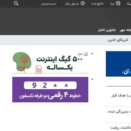
نتایج زنده
کا
ایتا
جداول لیگ
له مهر
عناوین اخبار
آمریکای لاتین
را هدف قرار
 زمین‌گیر شده
گذاشتند روایت