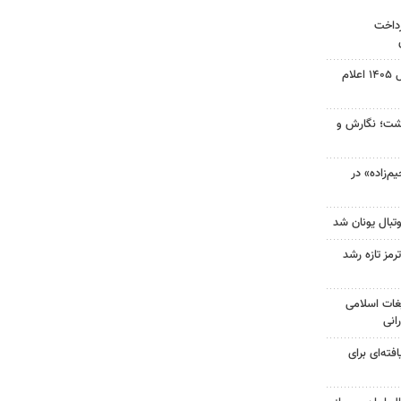
رداخت
نتیجه آزمون ورودی سمپاد سال ۱۴۰۵ اعلام
زگشت؛ نگارش و
‌زاده» در
تبال یونان شد
رمز تازه رشد
غات اسلامی
انی
فته‌ای برای