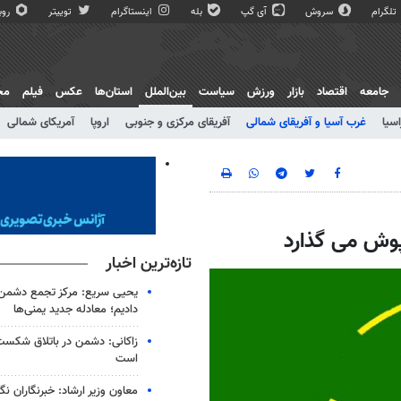
تلگرام
سروش
آی گپ
بله
اینستاگرام
توییتر
روبی
جامعه
اقتصاد
بازار
ورزش
سیاست
بین‌الملل
استان‌ها
عکس
فیلم
مج
اسیا
غرب آسیا و آفریقای شمالی
آفریقای مرکزی و جنوبی
اروپا
آمریکای شمالی
پوش می گذارد
تازه‌ترین اخبار
یحیی سریع: مرکز تجمع دشمن 
دادیم؛ معادله جدید یمنی‌ها
زاکانی: دشمن در باتلاق شکست
است
معاون وزیر ارشاد: خبرنگاران ن