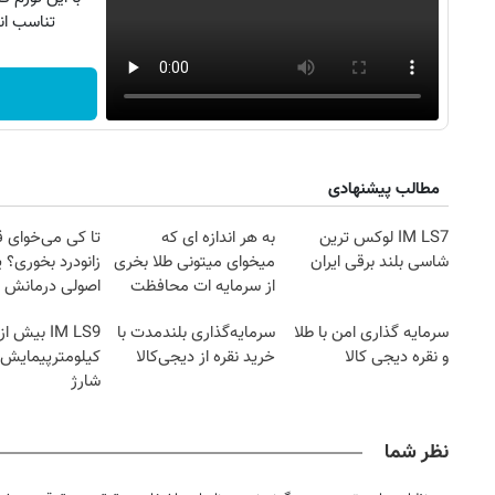
تناسب ان
مطالب پیشنهادی
IM LS7 لوکس ترین
به هر اندازه ای که
تا کی می‌خوای 
شاسی بلند برقی ایران
میخوای میتونی طلا بخری
زانودرد بخوری؟ ی
از سرمایه ات محافظت
اصولی درمانش 
کنی
سرمایه گذاری امن با طلا
سرمایه‌گذاری بلندمدت با
و نقره دیجی کالا
خرید نقره از دیجی‌کالا
کیلومترپیمایش ب
شارژ
۱۴
روزنامه‌های صبح پنج‌شنبه ۱۵ مرداد ۱۴۰۵
روزنام
نظر شما