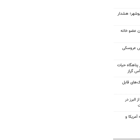
بوشهر؛ هشدار
ران عضو خانه
ش عروسکی
پناهگاه حیات
ک‌های قابل
 البرز در
ت
آمریکا و