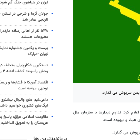
ایران در هیاهوی جنگ گم شود
جولان گرما و شرجی در استان 
نارنجی صادر شد
۵۳۸ نفر از اهالی رسانه مازند
مطبوعات هستند
بیست و یکمین جشنواره نمای
تهران -مبارک
دستگیری شکارچیان متخلف در 
وحش راسوند؛ کشف لاشه ۲ رأس گراز
اقتصاد آمریکا با فشارها و ریس
توجهی مواجه است
ه یمن سرپوش می گذارد.
داعی:تیم های والیبال بیشتری از
لیگ‌های کشوری خواهیم داش
لام کرد: تداوم دیدارها با سازمان ملل
مقاومت اسلامی عراق: پاسخ به 
ری عبث و بیهوده است.
عربستان را به تعویق انداختیم
سرپوش می گذارد.
پربازدیدترین ها