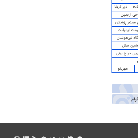
کت
تور کربلا
حی اربعین
معتبر پزشکان
مت ایمپلنت
اه تیزهوشان
شین هتل
رین جراح بینی
مهرینو