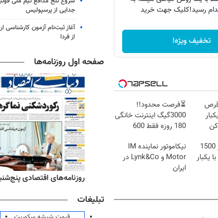
شروع تلخ مدافع تیم ملی فوتبا
دام رسید!کلیک جهت خرید
جدایی از پرسپولیس
آغاز ثبت‌نام‌ آزمون کارشناسی 
از فردا
تخفیف ویژه!
صفحه اول روزنامه‌ها
قرص
⏳فرصت محدود!!
کبار
3000گیگ اینترنت خانگی
کن
180 روزه فقط 600
هزارتومان!!
IM LS9 بیش از 1500
نیکاموتور نماینده IM
ا یکبار
Motor و Lynk&Co در
ایران
ه‌های ورزشی پنج‌شنبه ۱۵ مرداد ۱۴۰۵
روزنامه‌های اقتصادی پنج‌شنبه ۱۵ مرداد ۰۵
تبلیغات
قیمت شیشه سکوریت