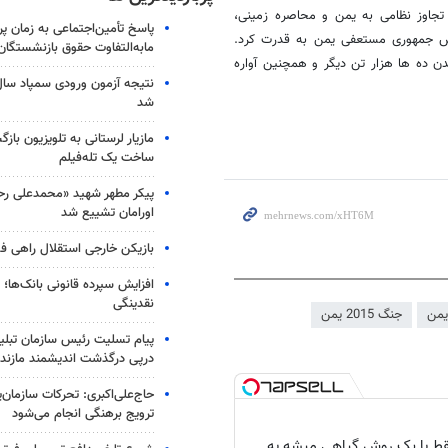
تجاوز نظامی به یمن و محاصره زمینی،
پاسخ تأمین‌اجتماعی به زمان پ
یس جمهوری مستعفی یمن به قدرت کرد.
مابه‌التفاوت حقوق بازنشستگان
تار بیش از ۱۲هزار یمنی و زخمی شدن ده ها هزار تن دیگر و همچنین آواره
شد
مازیار لرستانی به تلویزیون با
ساخت یک تله‌فیلم
پیکر مطهر شهید «محمدعلی رحیم
اورامان تشییع شد
بازیکن خارجی استقلال راهی فو
افزایش سپرده قانونی بانک‌ها؛ ت
نقدینگی
یمن
جنگ 2015 یمن
پیام تسلیت رئیس سازمان تبلی
درپی درگذشت اندیشمند مازندر
حاج‌علی‌اکبری: تحرکات سازمان‌یا
ترویج برهنگی انجام می‌شود
فقط با یک روش گیاهی میشه به