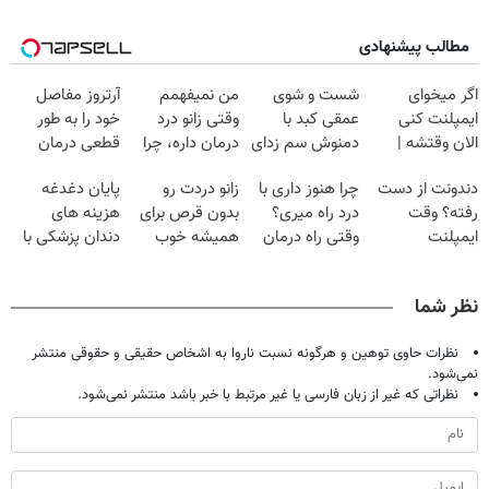
مطالب پیشنهادی
اگر میخوای
شست و شوی
من نمیفهمم
آرتروز مفاصل
ایمپلنت کنی
عمقی کبد با
وقتی زانو درد
خود را به طور
الان وقتشه |
دمنوش سم زدای
درمان داره، چرا
قطعی درمان
فقط با ۲۵
گیاهی
دردش رو داری
کنید!
دندونت از دست
چرا هنوز داری با
زانو دردت رو
پایان دغدغه
میلیون تومان!!!
تحمل میکنی؟❗
◗پرسش‌نامه◖
رفته؟ وقت
درد راه میری؟
بدون قرص برای
هزینه های
ایمپلنت
وقتی راه درمان
همیشه خوب
دندان پزشکی با
دیجیتاله
جلو پاته!
کن! (قدم اول،
پک سفید کننده
پرسش‌نامه)
خانگی
نظر شما
نظرات حاوی توهین و هرگونه نسبت ناروا به اشخاص حقیقی و حقوقی منتشر
نمی‌شود.
نظراتی که غیر از زبان فارسی یا غیر مرتبط با خبر باشد منتشر نمی‌شود.