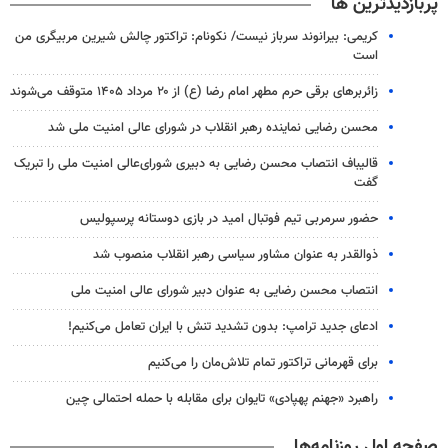
پربازدیدترین ها
کریمی: بیرانوند سرباز نیست/ نکونام: تراکتور چالش شیرین مربیگری من
است
زائربرهای برقی حرم مطهر امام رضا (ع) از ۲۰ مرداد ۱۴۰۵ متوقف می‌شوند
محسن رضایی نماینده رهبر انقلاب در شورای عالی امنیت ملی شد
قالیباف انتصاب محسن رضایی به دبیری شورای‌عالی امنیت ملی را تبریک
گفت
حضور سرمربی تیم فوتبال امید در بازی دوستانه پرسپولیس
ذوالقدر به عنوان مشاور سیاسی رهبر انقلاب منصوب شد
انتصاب محسن رضایی به عنوان دبیر شورای عالی امنیت ملی
ادعای جدید ترامپ: بدون تشدید تنش با ایران تعامل می‌کنیم!
برای قهرمانی تراکتور تمام تلاش‌مان را می‌کنیم
راهبرد «جهنم پهپادی» تایوان برای مقابله با حمله احتمالی چین
صفحه اول روزنامه‌ها