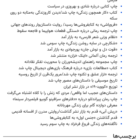
فارسی
چاپ کتابی درباره شادی و بهروزی در سیاست
کتاب «کار همچون زندگی» چاپ شد/دیدن کاروزندگی به‌مثابه دو روی
سکه
«فروپاشی» به کتابفروشی‌ها رسید/ روایت داستان‌وار روندهای جهانی
چاپ ترجمه رمانی درباره خستگی قطعات هواپیما و فاجعه سقوط
«نظام وزنی شعر فارسی» به بازار آمد
«شکارچی در سایه روشن زندگی» چاپ سومی شد
«قوت دل و نوش جان» پورجوادی به بازار آمد
ترجمه رمان آلمانی «اینک خزان» منتشر شد
چاپ مجموعه راهنمای اندیشه‌ورزان با محوریت تفکر نقادانه
کتاب «مطالعات بازی» درباره فرهنگ بازی‌های دیجیتال چاپ شد
ترجمه «تزار عشق و تکنو» چاپ شد/مرور یک‌قرن از تاریخ روسیه
تاریخ موسیقی با داستان‌های مصور چاپ شد
توزیع «کووید-۱۹» در بازار نشر ایران
داستان‌های عجیب اما واقعی/ مردی که زنش را با کلاه اشتباه می‌گرفت
چاپ رمان پیراندللو درباره «دفترهای سرافینو گوبیو فیلمبردار سینما»
معرفی دوازده گام برای زندگی مهربانانه
«ریش آبی» قدم به بازار نشر گذاشت/روایتی مدرن از افسانه قدیمی
قدم گذاشتن «جنس اول» به کتابفروشی‌ها
ناگفته‌های زندگی فروغ فرخزاد به چاپ سوم رسید
برچسب‌ها