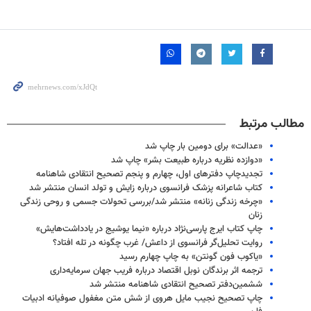
مطالب مرتبط
«عدالت» برای دومین بار چاپ شد
«دوازده نظریه درباره طبیعت بشر» چاپ شد
تجدیدچاپ دفترهای اول، چهارم و پنجم تصحیح انتقادی شاهنامه
کتاب شاعرانه پزشک فرانسوی درباره زایش و تولد انسان منتشر شد
«چرخه زندگی زنانه» منتشر شد/بررسی تحولات جسمی و روحی زندگی
زنان
چاپ کتاب ایرج پارسی‌نژاد درباره «نیما یوشیج در یادداشت‌هایش»
روایت تحلیل‌گر فرانسوی از داعش/ غرب چگونه در تله افتاد؟
«یاکوب فون گونتن» به چاپ چهارم رسید
ترجمه اثر برندگان نوبل اقتصاد درباره فریب جهان سرمایه‌داری
ششمین‌دفتر تصحیح انتقادی شاهنامه منتشر شد
چاپ تصحیح نجیب مایل هروی از شش متن مغفول صوفیانه ادبیات