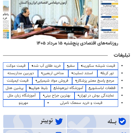
روزنامه‌های اقتصادی پنج‌شنبه ۱۵ مرداد ۱۴۰۵
تبلیغات
قیمت شیشه سکوریت
سفیر
خرید طلای آب شده
قیمت موکت
تور کربلا
استند تسلیت
مداحی اربعین
دوربین مداربسته
مرجع پاسخ معتبر پزشکان
فروش مواد شیمیایی
قیمت ایمپلنت
قطعات لباسشویی
آموزشگاه تیزهوشان
بلیط هواپیما
پرشین هتل
نمایندگی بوش در تهران
بهترین جراح بینی
آموزشگاه زبان ملل
قیمت و خرید سمعک نامرئی
مهرینو