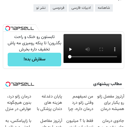
شاهنامه
ادبیات فارسی
فردوسی
نشر نو
تابستون رو خنک و راحت
بگذرون! تا پنکه رومیزی مه پاش
تخفیف داره بخرش
سفارش بده!
مطالب پیشنهادی
آرتروز مفصل زانو
من نمیفهمم
پایان دغدغه
درمان زانو درد،
رو یکبار برای
وقتی زانو درد
هزینه های
بدون هیچگونه
همیشه درمان
درمان داره، چرا
دندان پزشکی با
عوارض در منزل
کن!
دردش رو داری
پک سفید کننده
(◂پرسش‌نامه)
جادوی درمان
فقط با ؟ میلیون
آرتروز مفاصل
با زاپیامکس، به
◗پرسش‌نامه◖
تحمل میکنی؟❗
خانگی