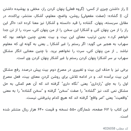
|| راز داشتن چیزی از کسی: (گروه فعلی) پنهان کردن راز، مخفی و پوشیده داشتن
آن. || گشاده: (صفت مفعولی) روشن، واضح، معلوم، آشکار، منتشر، پراکنده، در
مقابل سربسته، پنهان. گشاده را قید دانسته و آشکارا نیز معنا کرده اند: «اگر این
راز را از من پنهان کنی و آشکارا این سخن را از من پنهان کنی، سرت را از تن جدا
خواهم کرد.» بدین ترتیب معنای این بیت و بیت بعدی چنین خواهد بود که
سهراب به هجیر می گوید: اگر رستم را غیر آشکارا _ یعنی به گونه ای که معلوم
نباشد _ از من پنهان کنی، سرت را نخواهم برید. با چنین معنایی انگار مشکل
سهراب بر سر آشکارا پنهان کردن رستم یا غیر آشکار پنهان کردن وی است.
برخی نیز با حذف این بیت و تغییری در مصرع دوم بیت پیش درصدد رفع مشکل
این بیت برآمده اند. و در ادامه تلاش برای روشن کردنِ معنای بیت، فعل مصرع
اول را به جای "رازداری" یعنی "نگاه داری" گرفته اند که آن هم کمکی به حل
مشکل نمی کند، نیز "گشاده" را صفت "سخن" گرفته و "سخنِ گشاده" را به معنی
"واقعیت" یعنی "امر واقع" گرفته اند که هیچ کدام پذیرفتنی نیست.
این کتاب با ۶۱۲ صفحه، شمارگان ۵۵۰ نسخه و قیمت ۶۴۰ هزار ریال منتشر شده
است.
کد مطلب
4026058