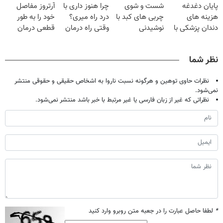
پایان دغدغه
شست و شوی
چرا هنوز داری با
آرتروز مفاصل
◂پرسش‌نامه▸
تحمل میکنی؟❗
میلیون تومان!!!
هزینه های
چربی های کبد با
درد راه میری؟
خود را به طور
دندان پزشکی با
نوشیدنی
وقتی راه درمان
قطعی درمان
پک سفید کننده
گیاهی(55%تخفیف)
جلو پاته!
کنید!
خانگی
◗پرسش‌نامه◖
نظر شما
نظرات حاوی توهین و هرگونه نسبت ناروا به اشخاص حقیقی و حقوقی منتشر
نمی‌شود.
نظراتی که غیر از زبان فارسی یا غیر مرتبط با خبر باشد منتشر نمی‌شود.
*
لطفا حاصل عبارت را در جعبه متن روبرو وارد کنید