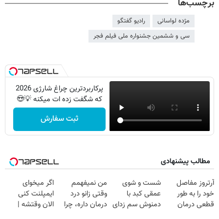
برچسب‌ها
مژده لواسانی
رادیو گفتگو
سی و ششمین جشنواره ملی فیلم فجر
پرکاربردترین چراغ شارژی 2026
که شگفت زده ات میکنه 💡😍
ثبت سفارش
مطالب پیشنهادی
آرتروز مفاصل
شست و شوی
من نمیفهمم
اگر میخوای
خود را به طور
عمقی کبد با
وقتی زانو درد
ایمپلنت کنی
قطعی درمان
دمنوش سم زدای
درمان داره، چرا
الان وقتشه |
کنید!
گیاهی
دردش رو داری
فقط با ۲۵