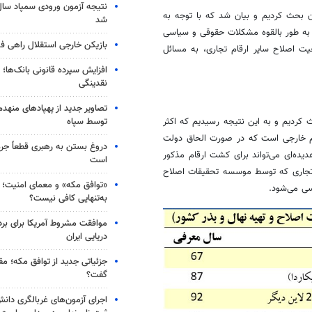
ن بحث کردیم و بیان شد که با توجه به
شد
ه طور بالقوه مشکلات حقوقی و سیاسی
بازیکن خارجی استقلال راهی فو
یت اصلاح سایر ارقام تجاری، به مسائل
افزایش سپرده قانونی بانک‌ها؛ ت
نقدینگی
تصاویر جدید از پهپادهای منهدم
توسط سپاه
 کردیم و به این نتیجه رسیدیم که اکثر
قام خارجی است که در صورت الحاق دولت
دروغ بستن به رهبری قطعاً جرم
یده‌ای می‌تواند برای کشت ارقام مذکور
است
ام تجاری که توسط موسسه تحقیقات اصلاح
«توافق مکه» و معمای امنیت؛ چ
سی می‌شود.
به‌تنهایی کافی نیست؟
موافقت مشروط آمریکا برای بر
دریایی ایران
جزئیاتی جدید از توافق مکه؛ مق
گفت؟
اجرای آزمون‌های غربالگری دان