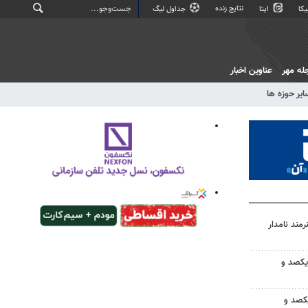
نتایج زنده
کا
ایتا
جداول لیگ
له مهر
عناوین اخبار
ایر حوزه ها
کردستان از کارگاه ۲ هنرمند نامدار
 یکصد و
کصد و