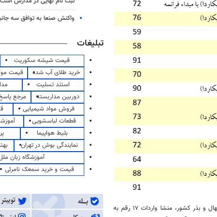
ثبت نام نهایی در مدارس است
واکنش صنعا به توافق سه جانب
تبلیغات
قیمت شیشه سکوریت
خرید طلای آب شده
قیمت مو
استند تسلیت
مدا
دوربین مداربسته
مرجع پاسخ 
فروش مواد شیمیایی
قی
قطعات لباسشویی
آموزشگ
بلیط هواپیما
پر
نمایندگی بوش در تهران
بهت
آموزشگاه زبان ملل
قیمت و خرید سمعک نامرئی
از مجموع ۱۹ رقم جو معرفی شده در سایت موسسه تحقیقات اصلاح و تهیه نهال و بذر کشور، منشا واردات ۱۷ رقم به