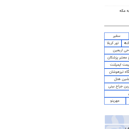
ه مکه
سفیر
کت
تور کربلا
حی اربعین
معتبر پزشکان
مت ایمپلنت
اه تیزهوشان
شین هتل
رین جراح بینی
مهرینو