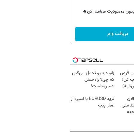
ر بدون محدودیت معامله کن🔥
دریافت وام
دون قرص
زانو درد رو تحمل می‌کنی
ب کن!
که چی؟ راه‌حلش
نامه)
همین‌جاست!
لان
ترید EURUSD با اسپرد از
کد ملی،
صفر پیپ
جعه