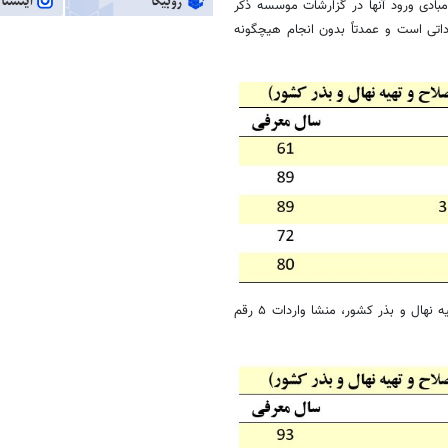
بادی ورود آنها در گزارشات موسسه ذکر
ل جو، وارداتی است و عمدتاً بدون انجام هیچگونه
از مجموع ۱۰ رقم سویای معرفی شده در سایت موسسه تحقیقات اصلاح و تهیه نهال و بذر کشور، منشا واردات ۵ رقم