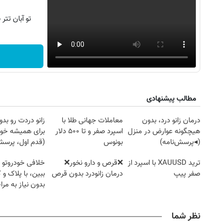
تو آبان تت
مطالب پیشنهادی
درمان زانو درد، بدون
معاملات جهانی طلا با
زانو دردت رو ب
هیچگونه عوارض در منزل
اسپرد صفر و تا ۵۰۰ دلار
برای همیشه خو
(◂پرسش‌نامه)
بونوس
(قدم اول، پرسش‌
ترید XAUUSD با اسپرد از
❌قرص‌ و دارو نخور❌
خلافی خودروتو ا
صفر پیپ
درمان زانودرد بدون قرص
ببین، با پلاک و 
بدون نیاز به مرا
حضوری
نظر شما