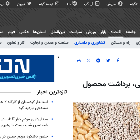
تلگرام
سروش
آی گپ
بله
اینستاگرام
توییتر
روبی
جامعه
اقتصاد
بازار
ورزش
سیاست
بین‌الملل
استان‌ها
عکس
فیلم
مج
ژی
راه و مسکن
کشاورزی و دامداری
صنعت و معدن و تجارت
کار و تعاون
س
کشت بذر وارداتی، برداشت محصول
تازه‌ترین اخبار
استاندار 
سنندجی بازدید کرد
میدان‌داری مردم دیار آفتاب در
شصتمین شب بیعت با رهبری
حضور باشکوه مردم خمین در ی