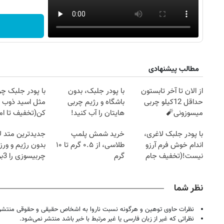
مطالب پیشنهادی
از الان تا آخر تابستون
با پودر جلبک، بدون
با پودر جلبک چرب
حداقل 12کیلو چربی
باشگاه و رژیم چربی
مثل اسید ذوب
میسوزونی🧨
هایتان را آب کنید!
کن(تخفیف تا ا
با پودر جلبک لاغری،
خرید شمش پلمپ
جدیدترین متد ل
اندام خوش فرم آرزو
طلاسی، از ۰.۵ گرم تا ۱۰
بدون رژیم و ور
۱۴۰
روزنامه‌های ورزشی پنج‌شنبه ۱۵ مرداد ۱۴۰۵
روزنام
نیست!(تخفیف جام
گرم
چرب
جهانی)
کند
نظر شما
نظرات حاوی توهین و هرگونه نسبت ناروا به اشخاص حقیقی و حقوقی منتشر 
نظراتی که غیر از زبان فارسی یا غیر مرتبط با خبر باشد منتشر نمی‌شود.