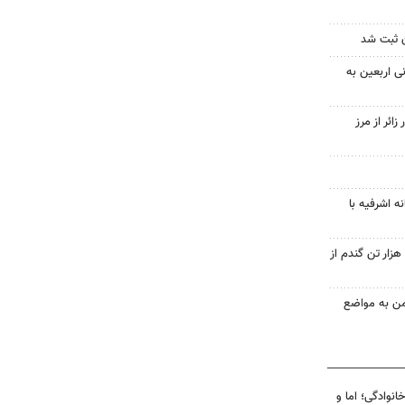
زائر گیلانی اربعین به
یلیون و ۴۰۰ هزار زائر از مرز
ه اشرفیه با
ینفوگرافیک؛ خرید بیش از ۲۰۷ هزار تن گندم از
من به مواضع
انوادگی؛ اما و