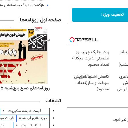
بازگشت اندونگ به استقلال م
تخفیف ویژه!
صفحه اول روزنامه‌ها
یاتو
پودر جلبک چربیسوز
تضمینی لاغرت میکنه/
مشب)
تعداد محدود
اغری
کاهش اشتها/افزایش
زش
سوخت و ساز(تعداد
ه‌های اقتصادی پنج‌شنبه ۱۵ مرداد ۱۴۰۵
روزنامه‌های صبح پنج‌شنبه ۱۵ مرداد ۱۴۰۵
یسوزی را 3برابر می
محدود)
تبلیغات
قیمت شیشه سکوریت
خرید طلای آب شده
قیمت مو
نمی‌شود.
استند تسلیت
مدا