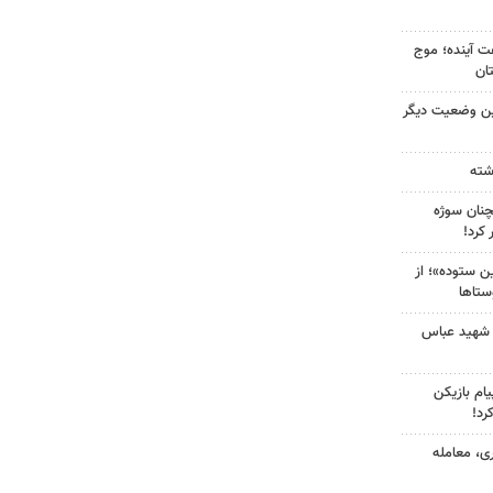
 کشور در ۷۲ ساعت آینده؛ موج
ین وضعیت دیگر
چنان سوژه
کرد!
 ستوده»؛ از
ستاها
 شهید عباس
ام بازیکن
رد!
ی، معامله