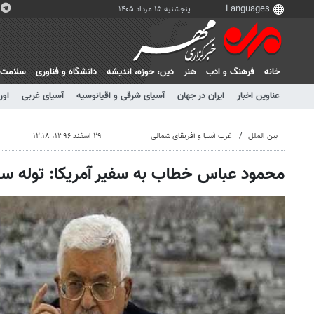
پنجشنبه ۱۵ مرداد ۱۴۰۵
خانه
فرهنگ و ادب
هنر
دين، حوزه، انديشه
دانشگاه و فناوری
سلامت
عناوین اخبار
ایران در جهان
آسیای شرقی و اقیانوسیه
آسیای غربی
اور
بین الملل
غرب آسیا و آفریقای شمالی
۲۹ اسفند ۱۳۹۶، ۱۲:۱۸
محمود عباس خطاب به سفیر آمریکا: توله س