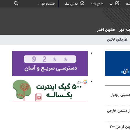
نتایج زنده
کا
ایتا
جداول لیگ
له مهر
عناوین اخبار
آمریکای لاتین
سینی رودبار
 از دشمن خارجی
عبور خرید تضمینی گندم در قزوین از مرز ۲۰۰