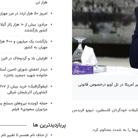
هزار تن
امروز ۵۰ هزار تردد در مرز مهران ثبت شد
مرادی: بیش از ۱۰ هزار 
کشور بازگشتند
بازگشت یک م
مهران به کشور
افزایش باد و گردوخاک در البرز
دیدار اعضای شورای تامین آستان
خانواده شهید «مجید باختر»
آمریکا در تل آویو درخصوص قانونی
ا
کشاورزان آذربایجان شرقی
حمله کوبنده نیروهای مسلح ی
مزدوران سعودی+ فیلم
یلات خودگردان فلسطین، دیویو فریدمن
پربازدیدترین ها
‌ها را به شدت محکوم کرد.
از حذف نام همسر تا تغییر نام خ