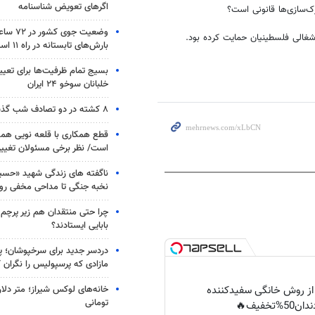
اگرهای تعویض شناسنامه
ک‌سازی‌ها قانونی است؟
وضعیت جوی
اشغالی فلسطینیان حمایت کرده بود.
بارش‌های تابستانه در راه ۱۱ استان
بسیج تمام ظرفیت‌ها برای تعی
خلبانان سوخو ۲۴ ایران
۸ کشته در دو تصادف شب گذشته
قطع همکاری با قلعه نویی هم
است/ نظر برخی مسئولان تغییر 
ناگفته های زندگی شهید «حسین
نخبه جنگی تا مداحی مخفی رو
چرا حتی منتقدان هم زیر پرچم
بابایی ایستادند؟
دردسر جدید برای سرخپوشان؛ پی
مازادی که پرسپولیس را نگران ک
 از روش خانگی سفیدکننده
خانه‌های لوکس شیراز؛ متر دلار
تومانی
دان50%تخفیف🔥