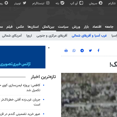
تلگرام
سروش
آی گپ
بله
اینستاگرام
توییتر
روبی
جامعه
اقتصاد
بازار
ورزش
سیاست
بین‌الملل
استان‌ها
عکس
فیلم
مج
اسیا
غرب آسیا و آفریقای شمالی
آفریقای مرکزی و جنوبی
اروپا
آمریکای شمالی
گ!
تازه‌ترین اخبار
کاظمی: پروژه ایمن‌سازی کوی ح
تکمیل شد
جریان غرب‌زده آفتی خطرناک‌تر
است