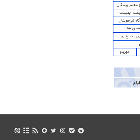
معتبر پزشکان
مت ایمپلنت
اه تیزهوشان
شین هتل
رین جراح بینی
مهرینو