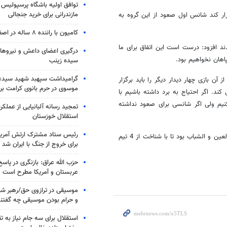
توافق اولیه باشگاه پرسپولیس 
مازندرانی برای خرید جنجالی
ار کند شانس اول صعود از این گروه به
کامیون با راننده ۸ ساله در اصفهان توقیف شد
ند افزود: درست است این اتفاق برای ما
درگیری اعضای داعش و نیروهای
اهان نخواهیم بود.
سیده زینب
گرامیداشت سپهبد شهید سیدعب
آن بازی چهار دیدار دیگر را باید برگزار
موسوی در حرم بانوی کرامت برگ
د. اگر احتیاج به برد داشته باشیم با
یم ولی اگر شانسی برای صعود نداشته
تمجید رسانه آلبانیایی از عملکر
استقلال خوزستان
رئیس ستاد مشترک ارتش آمریکا
افش در پایان تاکید کرد: امروز سپاهان سه امتیاز گرفت ولی باید منتظر بازی العین و الشباب بود تا با شناخت از 4 تیم
برای خروج از جنگ با ایران شد
حزب الله عراق: بازنگری در پاسخ
عربستان و آمریکا مطرح است
موسیقی در ترازوی حق/رهبر شهی
و حرام بودن موسیقی چه گفتن
استقلال برای سه جام نیاز به 