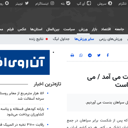
تلگرام
سروش
آی گپ
بله
اینستاگرام
توییتر
روبی
جامعه
اقتصاد
بازار
ورزش
سیاست
بین‌الملل
استان‌ها
عکس
فیلم
مج
ورزش‌های رزمی
سایر ورزش‌ها
جداول لیگ
نتایج زنده
ست می آمد / می
 است
تازه‌ترین اخبار
۵۶ هزار مترمربع از معابر روس
سرخه آسفالت شد
بل سپاهان بدست می آوردیم.
یارانه کودهای فسفاته و پتاسه 
کشاورزان پرداخت می‌شود
ه که پس از شکست برابر سپاهان در جمع
یان تشکر می کنم. هر دو کشور ایران و