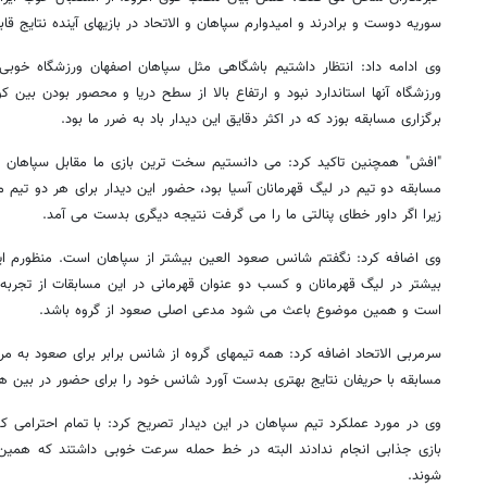
سوریه دوست و برادرند و امیدوارم سپاهان و الاتحاد در بازیهای آینده نتایج قا
وی ادامه داد: انتظار داشتیم باشگاهی مثل سپاهان اصفهان ورزشگاه خوبی 
ورزشگاه آنها استاندارد نبود و ارتفاع بالا از سطح دریا و محصور بودن بین 
برگزاری مسابقه بوزد که در اکثر دقایق این دیدار باد به ضرر ما بود.
"افش" همچنین تاکید کرد: می دانستیم سخت ترین بازی ما مقابل سپاهان است
مسابقه دو تیم در لیگ قهرمانان آسیا بود، حضور این دیدار برای هر دو تیم م
زیرا اگر داور خطای پنالتی ما را می گرفت نتیجه دیگری بدست می آمد.
وی اضافه کرد: نگفتم شانس صعود العین بیشتر از سپاهان است. منظورم این
بیشتر در لیگ قهرمانان و کسب دو عنوان قهرمانی در این مسابقات از تجربه 
است و همین موضوع باعث می شود مدعی اصلی صعود از گروه باشد.
سرمربی الاتحاد اضافه کرد: همه تیمهای گروه از شانس برابر برای صعود به مر
مسابقه با حریفان نتایج بهتری بدست آورد شانس خود را برای حضور در بین
وی در مورد عملکرد تیم سپاهان در این دیدار تصریح کرد: با تمام احترامی که 
بازی جذابی انجام ندادند البته در خط حمله سرعت خوبی داشتند که همین
شوند.