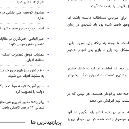
نفر از ۱۴ کشور دنیا
بل قبولی را به دست آورند.
صندوق توسعه ملی نقشی در طر
برای میزبانی مسابقات داشته باشد اما
ندارد
کوهها باعث شده بود باد شدیدی در زمان
قطعی پمپ بنزین های مشهد 
امیر الهامی: خبرنگاران در مقابل
. با توجه به اینکه بازی امروز اولین
دشمن نقش مهمی دارند
شکل بود ولی ما بازی بدی انجام ندادیم
عملیات موفق تعمیرات اسکله ص
منطقه لاوان
 بود که نماینده امارات به خاطر حضور
۱۰۰ پاکبان سبزواری برای خدم
بیشتری نسبت به تیمهای دیگر برخوردار
به مشهد اعزام می شوند
سنای آمریکا لایحه موقت جلوگی
دولت را تصویب کرد
حله بعد برخودار هستند. هر تیمی که در
 هشت تیم افزایش می دهد.
براتی‌زاده: تغییر کاربری غیرمجا
شمالی ۱۴ درصد کاهش یافت
برای این تیم قائلم باید بگویم که آنها
 موضوع باعث شده در این دیدار پیروز
پربازدیدترین ها