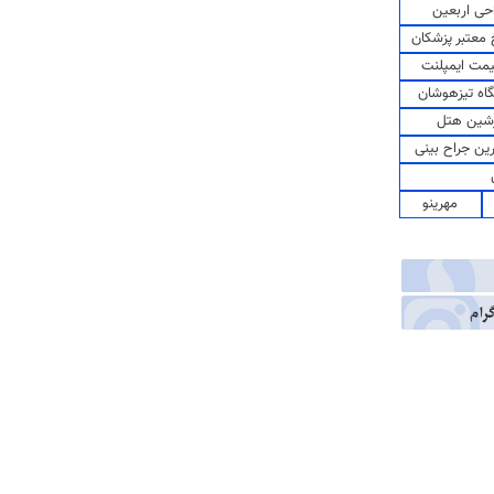
حی اربعین
معتبر پزشکان
مت ایمپلنت
اه تیزهوشان
شین هتل
رین جراح بینی
مهرینو