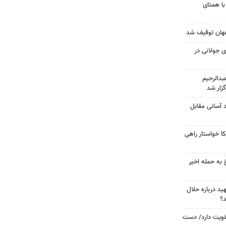
با همتای
 جولانی در
دالرحیم
زار شد
د آسانی مقابل
 خواستار راهی
 به حمله اخیر
د درباره حلال
د؟
تقویت دارد/ دست