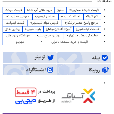
تبلیغات
قیمت شیشه سکوریت
سفیر
خرید طلای آب شده
قیمت موکت
تور کربلا
استند تسلیت
مداحی اربعین
دوربین مداربسته
مرجع پاسخ معتبر پزشکان
فروش مواد شیمیایی
قیمت ایمپلنت
قطعات لباسشویی
آموزشگاه تیزهوشان
بلیط هواپیما
پرشین هتل
نمایندگی بوش در تهران
بهترین جراح بینی
آموزشگاه زبان ملل
قیمت و خرید سمعک نامرئی
مهرینو