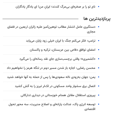
نامِ تو را بر صخره‌ای بی‌مرگ کندند؛ ایرانِ من! ای یادگارِ یادگاران
پربازدیدترین ها
دستگیری عامل انتشار مطالب توهین‌آمیز علیه زائران اربعین در فضای
مجازی
ترامپ: فکر می‌کنم جنگ با ایران خیلی زود پایان می‌یابد
امضای توافق دفاعی بین عربستان، ترکیه و پاکستان
«کشمیری»؛ وقتی برچسب‌سازی جای نقد رسانه‌ای را می‌گیرد
محسن رضایی: اجازه باز شدن مسیر دوم در تنگه هرمز را نخواهیم داد
یمن: جهان به‌زودی ناله سعودی‌ها را پس از حمله به آنها خواهد شنید
اتصال برق سشوار واحد مسکونی در لک‌لر تبریز را به آتش کشید
پیروزی استقلال مقابل همنام خوزستانی در دیداری تدارکاتی
توسعه انرژی پاک، عدالت یارانه‌ای و اصلاح مدیریت، سه محور تحول
اقتصادی