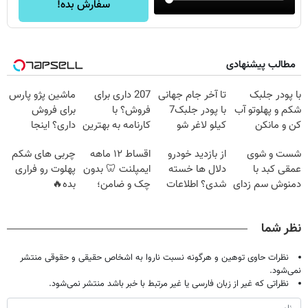
سفارش بده!
مطالب پیشنهادی
با پودر جلبک
تا آخر جام جهانی
207 داری برای
ماشین پژو پارس
شکم و پهلوتو آب
با پودر جلبک7
فروش؟ با
برای فروش
کن و مانکن
کیلو لاغر شو
کارنامه به بهترین
داری؟ اینجا
شو(تخفیف تا
قیمت بفروش!
سریع بفروشش
شست و شوی
از بازدید خودرو
اقساط ۱۲ ماهه
چربی های شکم
امشب)
عمقی کبد با
دلال ها خسته
ایمپلنت 🦷 بدون
پهلوت رو فراری
دمنوش سم زدای
شدی؟ اطلاعات
چک و ضامن؛
بده🔥
گیاهی
ماشینت رو اینجا
همین امروز
ثبت کن
اقدام کن ✅
نظر شما
نظرات حاوی توهین و هرگونه نسبت ناروا به اشخاص حقیقی و حقوقی منتشر
نمی‌شود.
نظراتی که غیر از زبان فارسی یا غیر مرتبط با خبر باشد منتشر نمی‌شود.