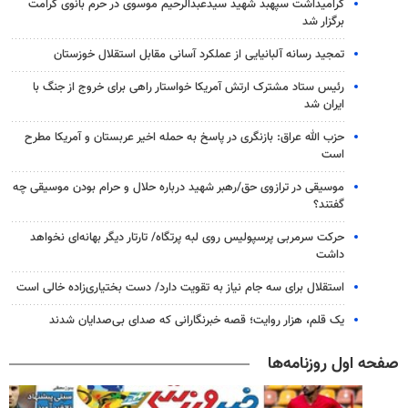
گرامیداشت سپهبد شهید سیدعبدالرحیم موسوی در حرم بانوی کرامت
برگزار شد
تمجید رسانه آلبانیایی از عملکرد آسانی مقابل استقلال خوزستان
رئیس ستاد مشترک ارتش آمریکا خواستار راهی برای خروج از جنگ با
ایران شد
حزب الله عراق: بازنگری در پاسخ به حمله اخیر عربستان و آمریکا مطرح
است
موسیقی در ترازوی حق/رهبر شهید درباره حلال و حرام بودن موسیقی چه
گفتند؟
حرکت سرمربی پرسپولیس روی لبه پرتگاه/ تارتار دیگر بهانه‌ای نخواهد
داشت
استقلال برای سه جام نیاز به تقویت دارد/ دست بختیاری‌زاده خالی است
یک قلم، هزار روایت؛ قصه خبرنگارانی که صدای بی‌صدایان شدند
صفحه اول روزنامه‌ها