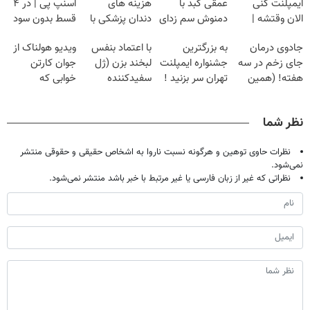
ایمپلنت کنی
عمقی کبد با
هزینه های
اسنپ پی | در ۴
الان وقتشه |
دمنوش سم زدای
دندان پزشکی با
قسط بدون سود
فقط با ۲۵
گیاهی
پک سفید کننده
و کارمزد!
جادوی درمان
به بزرگترین
با اعتماد بنفس
ویدیو هولناک از
میلیون تومان!!!
خانگی
جای زخم در سه
جشنواره ایمپلنت
لبخند بزن (ژل
جوان کارتن
هفته! (همین
تهران سر بزنید !
سفیدکننده
خوابی که
حالا رایگان
| فقط ۲۵
دندان40%تخفیف)
میلیاردر شد.
صحبت کنید)
میلیون !
آموزش رایگان
نظر شما
نظرات حاوی توهین و هرگونه نسبت ناروا به اشخاص حقیقی و حقوقی منتشر
نمی‌شود.
نظراتی که غیر از زبان فارسی یا غیر مرتبط با خبر باشد منتشر نمی‌شود.