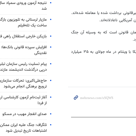
شد
انونی برداشت شده یا معامله شده‌اند.
مازیار لرستانی به تلویزیون با
ریکایی ناعادلانه‌اند.
ساخت یک تله‌فیلم
تجارت ۱۹۷۴ انجام می‌شود که همان قانونی است که به وسیله آن جنگ
بازیکن خارجی استقلال راهی فو
.
افزایش سپرده قانونی بانک‌ها؛ ت
ویتنام در حال حاضر جزو ۱۰ شریک تجاری برتر آمریکا است. کسری تجاری آمریکا با ویتنام در ماه جولای به ۳۵ میلیارد
نقدینگی
پیام تسلیت رئیس سازمان تبلی
درپی درگذشت اندیشمند مازندر
حاج‌علی‌اکبری: تحرکات سازمان‌یا
ترویج برهنگی انجام می‌شود
آغاز ثبت‌نام‌ آزمون کارشناسی 
از فردا
صدای انفجار مهیب در مسکو
تلگراف: جنگ علیه ایران ممکن
اشتباهات تاریخ تبدیل شود