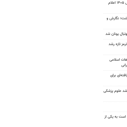
نتیجه آزمون ورودی سمپاد سال ۱۴۰۵ اعلام
زگشت؛ نگارش و
تبال یونان شد
رمز تازه رشد
غات اسلامی
انی
فته‌ای برای
ارشد علوم پزشکی
 است به یکی از