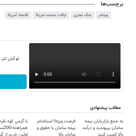
برچسب‌ها
ویتنام
جنگ تجاری
ایالات متحده امریکا
اقتصاد آمریکا
تو آبان تت
۱۴
روزنامه‌های صبح پنج‌شنبه ۱۵ مرداد ۱۴۰۵
روزنام
مطالب پیشنهادی
به جمع بازاریابان بیمه
فرصت ویژه‼️ استخدام
با گرمی کوه نقره
سامان بپیوندید و درآمد
بیمه سامان با حقوق و
همرا
بالا کسب کنید
مزایای بالا
اولین خرید از گ