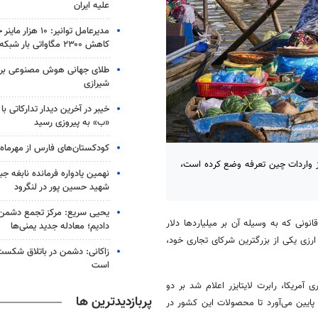
علیه ایران
مدیرعامل توانیر: ۱۰ 
کاهش ۲۳۰۰ مگاواتی بار شبکه
طلای جهانی هوش مصنوعی بر گ
شیرازی
«ب» به پیروزی رسید
کودکستان‌های فارس از مهرما
 از واردات چین تعرفه وضع کرده است،
نهمین یادواره فرمانده نابغه ج
شهید حسین پور در لنگرود
یحیی سریع: مرکز تجمع دشمن 
نونی که به وسیله آن بر میلیاردها دلار
دادیم؛ معادله جدید یمنی‌ها
رزی یکی از بزرگترین شرکای تجاری خود،
زاکانی: دشمن در باتلاق شکست
است
آمریکا، رابرت لایتایزر اعلام شد بر دو
پربازدیدترین ها
 پایین می‌آورد تا محصولات این کشور در