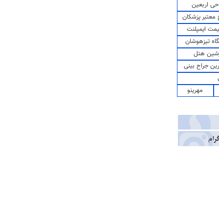
حی اربعین
معتبر پزشکان
مت ایمپلنت
اه تیزهوشان
شین هتل
رین جراح بینی
مهرینو