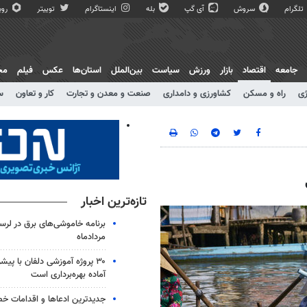
تلگرام
سروش
آی گپ
بله
اینستاگرام
توییتر
روبی
جامعه
اقتصاد
بازار
ورزش
سیاست
بین‌الملل
استان‌ها
عکس
فیلم
مج
ژی
راه و مسکن
کشاورزی و دامداری
صنعت و معدن و تجارت
کار و تعاون
س
تازه‌ترین اخبار
مردادماه
آماده بهره‌برداری است
جدیدترین ادعاها و اقدامات خ