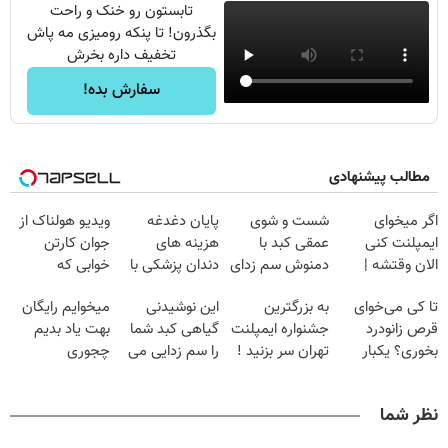
تابستون رو خنک و راحت
بگذرون! تا پنکه رومیزی مه پاش
تخفیف داره بخرش
سفارش بده!
مطالب پیشنهادی
اگر میخوای
شست و شوی
پایان دغدغه
ویدیو هولناک از
ایمپلنت کنی
عمقی کبد با
هزینه های
جوان کارتن
الان وقتشه |
دمنوش سم زدای
دندان پزشکی با
خوابی که
فقط با ۲۵
گیاهی
پک سفید کننده
میلیاردر شد.
تا کی می‌خوای
به بزرگترین
این نوشیدنی
میخوایم رایگان
میلیون تومان!!!
خانگی
آموزش رایگان
قرص زانودرد
جشنواره ایمپلنت
گیاهی کبد شما
بهت یاد بدیم
بخوری؟ یکبار
تهران سر بزنید !
را سم زدایی می
چجوری
اصولی درمانش
| فقط ۲۵
کند (با ضمانت
پولدارشی! باور
کن
میلیون !
مرجوعی)
نداری امتحانش
نظر شما
مجانیه