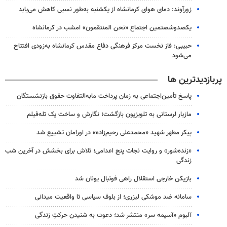
زورآوند: دمای هوای کرمانشاه از یکشنبه به‌طور نسبی کاهش می‌یابد
یکصدوشصتمین اجتماع «نحن المنتقمون» امشب در کرمانشاه
حبیبی: فاز نخست مرکز فرهنگی دفاع مقدس کرمانشاه به‌زودی افتتاح
می‌شود
پربازدیدترین ها
پاسخ تأمین‌اجتماعی به زمان پرداخت مابه‌التفاوت حقوق بازنشستگان
مازیار لرستانی به تلویزیون بازگشت؛ نگارش و ساخت یک تله‌فیلم
پیکر مطهر شهید «محمدعلی رحیم‌زاده» در اورامان تشییع شد
«زنده‌شور» و روایت نجات پنج اعدامی؛ تلاش برای بخشش در آخرین شب
زندگی
بازیکن خارجی استقلال راهی فوتبال یونان شد
سامانه ضد موشکی لیزری؛ از بلوف سیاسی تا واقعیت میدانی
آلبوم «آسیمه سر» منتشر شد؛ دعوت به شنیدن حرکتِ زندگی