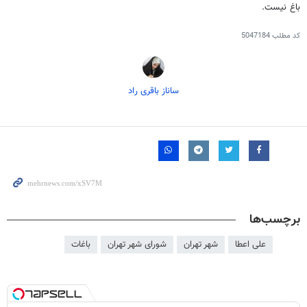
باغ نیست.
کد مطلب
5047184
ساناز باقری راد
برچسب‌ها
علی اعطا
شهر تهران
شورای شهر تهران
باغات