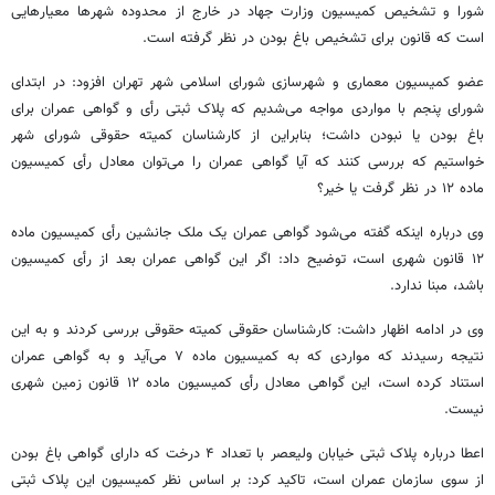
شورا و تشخیص کمیسیون وزارت جهاد در خارج از محدوده شهرها معیارهایی
است که قانون برای تشخیص باغ بودن در نظر گرفته است.
عضو کمیسیون معماری و شهرسازی شورای اسلامی شهر تهران افزود: در ابتدای
شورای پنجم با مواردی مواجه می‌شدیم که پلاک
ثبتی
رأی
و گواهی عمران برای
باغ بودن یا نبودن داشت؛ بنابراین از کارشناسان کمیته حقوقی شورای شهر
خواستیم که بررسی کنند که آیا گواهی عمران را می‌توان معادل
رأی
کمیسیون
ماده ۱۲ در نظر گرفت یا خیر؟
وی درباره اینکه گفته می‌شود گواهی عمران یک ملک جانشین
رأی
کمیسیون ماده
۱۲ قانون شهری است، توضیح داد: اگر این گواهی عمران بعد از
رأی
کمیسیون
باشد، مبنا ندارد.
وی در ادامه اظهار داشت: کارشناسان حقوقی کمیته حقوقی بررسی کردند و به این
نتیجه رسیدند که مواردی که به کمیسیون ماده ۷ می‌آید و به گواهی عمران
استناد کرده است، این گواهی معادل
رأی
کمیسیون ماده ۱۲ قانون زمین شهری
نیست.
اعطا درباره پلاک
ثبتی
خیابان ولیعصر با تعداد ۴ درخت که دارای گواهی باغ بودن
از سوی سازمان عمران است، تاکید کرد: بر اساس نظر کمیسیون این پلاک
ثبتی