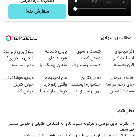
تخفیف داره بخرش
سفارش بده!
مطالب پیشنهادی
اگر میخوای
شست و شوی
پایان دغدغه
هنوز برای زانو درد
ایمپلنت کنی
عمقی کبد با
هزینه های
قرص میخوری؟
الان وقتشه |
دمنوش سم زدای
دندان پزشکی با
وقتی می‌شه
فقط با ۲۵
گیاهی
پک سفید کننده
بدون عمل
جادوی درمان
به بزرگترین
من نمیفهمم
ویدیو هولناک از
میلیون تومان!!!
خانگی
درمانش کرد؟؟؟؟
جای زخم در سه
جشنواره ایمپلنت
وقتی زانو درد
جوان کارتن
هفته! (همین
تهران سر بزنید !
درمان داره، چرا
خوابی که
حالا رایگان
| فقط ۲۵
دردش رو داری
میلیاردر شد.
صحبت کنید)
میلیون !
تحمل میکنی؟❗
آموزش رایگان
نظر شما
نظرات حاوی توهین و هرگونه نسبت ناروا به اشخاص حقیقی و حقوقی منتشر
نمی‌شود.
نظراتی که غیر از زبان فارسی یا غیر مرتبط با خبر باشد منتشر نمی‌شود.