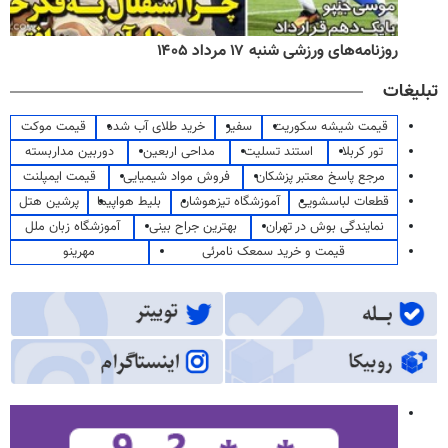
روزنامه‌های ورزشی شنبه ۱۷ مرداد ۱۴۰۵
تبلیغات
قیمت شیشه سکوریت
سفیر
خرید طلای آب شده
قیمت موکت
تور کربلا
استند تسلیت
مداحی اربعین
دوربین مداربسته
مرجع پاسخ معتبر پزشکان
فروش مواد شیمیایی
قیمت ایمپلنت
قطعات لباسشویی
آموزشگاه تیزهوشان
بلیط هواپیما
پرشین هتل
نمایندگی بوش در تهران
بهترین جراح بینی
آموزشگاه زبان ملل
قیمت و خرید سمعک نامرئی
مهرینو