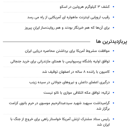
کشف ۳ کیلوگرم هروئین در اسکو
رقیب اروپایی اینترنت ماهواره ای آمریکایی از راه می رسد
برای آن‌ها که هم خبرنگار بودند و هم‌ روایت‌ساز ایرانِ پیروز
پربازدیدترین ها
موافقت مشروط آمریکا برای برداشتن محاصره دریایی ایران
توافق اولیه باشگاه پرسپولیس با همتای مازندرانی برای خرید جنجالی
کامیون با راننده ۸ ساله در اصفهان توقیف شد
درگیری اعضای داعش و نیروهای جولانی در سیده زینب
ترکیه: توافق مکه ائتلافی موازی با ناتو نیست
گرامیداشت سپهبد شهید سیدعبدالرحیم موسوی در حرم بانوی کرامت
برگزار شد
رئیس ستاد مشترک ارتش آمریکا خواستار راهی برای خروج از جنگ با
ایران شد