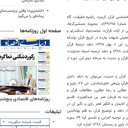
دیداری تدارکاتی
«کشمیری»؛ وقتی برچسب‌سازی
رسانه‌ای را می‌گیرد
‌شناسی قرآن کریم»، راضیه حقیقت، گاه
نقد، ش ۱، آبان ۱۳۹۸، «مصحف ارزنده قرآن مترجم کتابخانه ملی (نسخه شماره ۳۹۷۹۵)»، محبوبه شمشیرگرها،
صفحه اول روزنامه‌ها
رداشت ماسیمو کامپانینی از آیات قرآن»، محمدجواد اسکندرلو و
وهی خاورشناسان، ش ۲۷، پاییز و زمستان ۱۳۹۸، «نقد تحلیلی شبهات وارده در تاریخ قرآن نولدکه
پیرامون تحریف به نقصان قرآن»، علی شریفی و فرزاد دهقانی، معرفت دین، ش ۱، بهار ۱۳۹۸، «نقد ترجمة قرآن
موسوی گرمارودی»، شهاب رویانیان، آینه پژوهش، ش ۱۷۵، فروردین و اردیبهشت ۱۳۹۸ و «نقد ترجمه اسماء خداوند»،
 نقد ادبی، ش ۴۹، بهار و تابستان ۱۳۹۸ در موضوع قرآن و حدیث به مرحله دوم این دوره از
قرآن و حدیث، می‌توان به «نقد دلایل
مستشرقان در ادعای اغلاط نحوی قرآن»، علی کریم‌پورقراملکی و محمد امینی، قرآن پژوهی خاورشناسان، ش ۲۷، پاییز و
رسول عطایی و رضا عطایی، مطالعات قرآن و
ار آغاز نگارش حدیث به فرمان عمر بن عبدالعزیز»، قاسم
ه‌های ورزشی پنج‌شنبه ۱۵ مرداد ۱۴۰۵
روزنامه‌های اقتصادی پنج‌شنبه ۱۵ مرداد ۰۵
۱۳، «نقد و بررسی نظریه خلق الایمان و الکفر فخر رازی و تأثیر آن در
تبلیغات
فهم او از قرآن»، علی ارشدریاحی، اندیشه نوین دینی، ش ۵۷، تابستان ۱۳۹۸، «نقد و توضیح قرآن به قلم بهاءالدین
خرمشاهی»، شهاب رویانیان، آینه پژوهش، ش ۱۷۸، مهر و آبان ۱۳۹۸ و «نقدی بر توجیه اعرابی و تفسیر آیه ۲۴ سوره
قیمت شیشه سکوریت