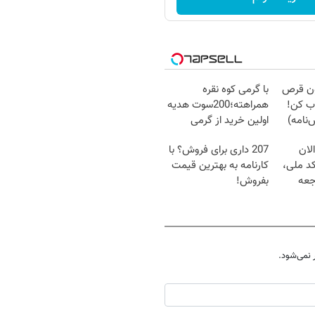
دون قرص
با گرمی کوه نقره
ب کن!
همراهته؛200سوت هدیه
نامه)
اولین خرید از گرمی
لان
207 داری برای فروش؟ با
کد ملی،
کارنامه به بهترین قیمت
جعه
بفروش!
نمی‌شود.