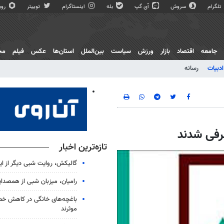
تلگرام
سروش
آی گپ
بله
اینستاگرام
توییتر
روبی
جامعه
اقتصاد
بازار
ورزش
سیاست
بین‌الملل
استان‌ها
عکس
فیلم
مج
ادبیات
رسانه
رفی شدند
تازه‌ترین اخبار
گالیکش، روایت شبی دیگر از ا
رامیان، میزبان شبی از همصدا
باغچه‌های خانگی در کاهش خطر 
موثرند