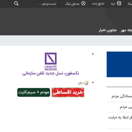
نتایج زنده
کا
ایتا
جداول لیگ
له مهر
عناوین اخبار
یستادگی مردم
یی مردم
ابتلا به دیابت