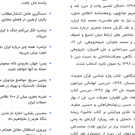
راننده جان باخت
ام افتراء و نقد آن»، محمدحسن نادم، شیعه پژوهی، ش ۱۶، بهار و تابستان ۱۳۹۸، «امکان تفسیر واحد از دین؛ نقد و
یم صانع‌پور، پژوهشنامه انتقادی متون،
دستگیری عامل انتشار مطالب تو
زائران اربعین در فضای مجازی
ر کتاب نیاز به علم مقدس»، محمد نژاد ایران،
ژوهشنامه انتقادی متون، ش ۲، اردیبهشت ۱۳۹۸، «تحلیل و نقد نگرش محمد شحرور درباره سنت
ترامپ: فکر می‌کنم جنگ با ایران
محصص و هاله بادینده، آینه معرفت، ش ۶۰، پاییز ۱۳۹۸، «نقد شاخص های ارتباط میان تشیع و تصوف
می‌یابد
از دیدگاه محمد عابد الجابری»، سیدمحمدعلی نوری، نعمت‌الله صفری‌فروشانی و محمد جاودان، شیعه‌پژوهی، ش ۱۷،
ترامپ: همه چیز درباره ایران به
 سیدمجتبی میردامادی و علی قنبریان، نثرپژوهی
خوب پیش می‌رود
 کتاب هویت علم دینی: نگاهی معرفت‌شناختی به نسبت دین با
یمن: جهان به‌زودی ناله سعودی‌
حمله به آنها خواهد شنید
گاهی: کتاب واژه شناسی قرآن مجید»،
یحیی سریع: مواضع مزدوران سع
مجید صادقی‌مزیدی، پژوهش و نگارش کتب دانشگاهی، ش ۴۵، پاییز و زمستان ۱۳۹۸، «بررسی ابهاماتی پیرامون
موشک بالستیک و پهپاد در ه
اصالت کتاب عبیدالله بن علی حلبی»، عباس مفید، مطالعات قرآن و حدیث سفینه، ش ۶۲، بهار ۱۳۹۸، «بررسی کتاب
ضربه مغزی بیش
نخستین اندیشه‌ های حدیثی شیعه: رویکردها، گفتمان‌ ها، انگاره ‌ها و جریا ن‌ها»، علی ثقفیان، معرفت دین، ش ۱، بهار
حملات ایران
ریم»، حسن زرنوشه‌فراهانی و حسین صفره،
ستان ۱۳۹۸، «پیام رسا؛ زبان نارسا: نقدی ویرایشی بر کتاب عاشورا؛ ریشه
محسن رضایی: اجازه باز شدن 
تنگه هرمز را نخواهیم داد
‌ها، انگیزه ‌ها، رویدادها، پیامدها»، راضیه حقیقت، گاه نقد، ش ۱، آبان ۱۳۹۸، «تحلیل و نقد رویکرد گزاره‌ای به وحی
قرآنی»، محمد عرب‌ صالحی و محمد قیوم‌عرفانی، قبسات، ش ۹۳، پاییز ۱۳۹۸ و «حیات برتر در ترازوی نقد»، محمدعلی
پیروزی استقلال مقابل همنام خ
بری، معرفت دین، ش ۱، بهار ۱۳۹۸ به عنوان نامزدهای این دوره از جشنواره نقد کتاب