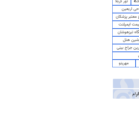
کت
تور کربلا
حی اربعین
معتبر پزشکان
مت ایمپلنت
اه تیزهوشان
شین هتل
رین جراح بینی
مهرینو