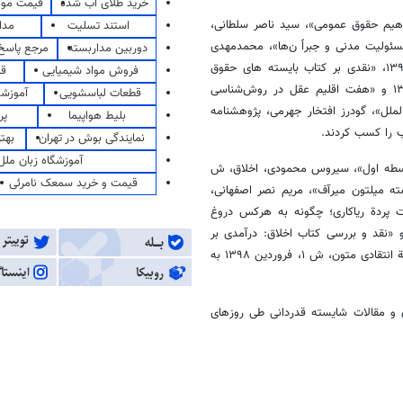
خرید طلای آب شده
قیمت مو
فاهیم حقوق عمومی»، سید ناصر سلطانی،
استند تسلیت
مدا
 و بررسی کتاب حقوق مسئولیت مدنی و جبراً ن‌ها»، محمدمهدی
دوربین مداربسته
مرجع پاسخ 
الشریف و سیدمحسن قائم‌فرد، پژوهشنامه انتقادی متون، ش ۱۲، اسفند ۱۳۹۸، «نقدی بر کتاب بایسته های حقوق
فروش مواد شیمیایی
قی
اساسی»، حسین جوان‌آراسته، پژوهشنامه انتقادی متون، ش ۱۲، اسفند ۱۳۹۸ و «هفت اقلیم عقل در روش‌شناسی
قطعات لباسشویی
آموزشگ
ملل»، گودرز افتخار جهرمی، پژوهشنامه
بلیط هواپیما
پر
نمایندگی بوش در تهران
بهت
آموزشگاه زبان ملل
وسطه اول»، سیروس محمودی، اخلاق، ش
قیمت و خرید سمعک نامرئی
بت نوشته میلتون میرآف»، مریم نصر اصفهانی،
۱، «معرفی و نقد کتاب پشت پردة ریاکاری؛ چگونه به هرکس دروغ
وییم به‌ویژه خودمان»، حسن بوسلیکی، اخلاق، ش ۳۴، تابستان ۱۳۹۸ و «نقد و بررسی کتاب اخلاق: درآمدی بر
فلسفة اخلاق تألیف نوئل استیوارت»، محسن جاهد و سحر کاوندی، پژوهشنامة انتقادی متون، ش ۱، فروردین ۱۳۹۸ به
ن و مقالات شایسته قدردانی طی روزهای