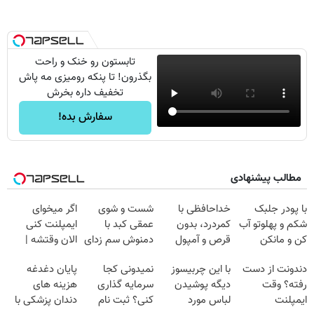
تابستون رو خنک و راحت
بگذرون! تا پنکه رومیزی مه پاش
تخفیف داره بخرش
سفارش بده!
مطالب پیشنهادی
با پودر جلبک
خداحافظی با
شست و شوی
اگر میخوای
شکم و پهلوتو آب
کمردرد، بدون
عمقی کبد با
ایمپلنت کنی
کن و مانکن
قرص و آمپول
دمنوش سم زدای
الان وقتشه |
شو(تخفیف تا
گیاهی
فقط با ۲۵
دندونت از دست
با این چربیسوز
نمیدونی کجا
پایان دغدغه
امشب)
میلیون تومان!!!
رفته؟ وقت
دیگه پوشیدن
سرمایه گذاری
هزینه های
ایمپلنت
لباس مورد
کنی؟ ثبت نام
دندان پزشکی با