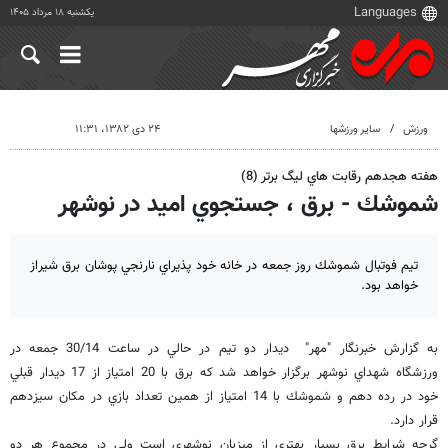
یکشنبه ۱۸ مرداد ۱۴۰۵
ورزش
سایر ورزشها
۲۴ دی ۱۳۸۲، ۱۱:۳۱
هفته هجدهم رقابت هاي ليگ برتر (8)
شموشك - برق ، جستجوي اميد در نوشهر
تيم فوتبال شموشك روز جمعه در خانه خود پذيراي نارنجي پوشان برق شيراز
خواهد بود.
به گزارش خبرنگار "مهر" ديدار دو تيم در حالي در ساعت 30/14 جمعه در
ورزشگاه شهداي نوشهر برگزار خواهد شد كه برق با 20 امتياز از 17 ديدار قبلي
خود در رده دهم و شموشك با 14 امتياز از همين تعداد بازي در مكان سيزدهم
قرار دارد.
گرچه شرايط برق بسيار بهتري از ميزبان نوشهري است ولي در مجموع هر دو