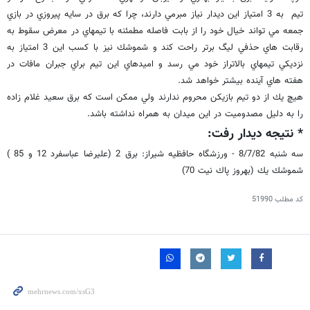
تيم به 3 امتياز اين ديدار نياز مبرمي دارند، چرا كه برق در سايه پيروزي در بازي
جمعه مي تواند خيال خود را از بابت فاصله مطمئنه با تيمهاي در معرض سقوط به
رقابت هاي حذفي ليگ برتر راحت كند و شموشك نيز با كسب اين 3 امتياز به
نزديكي تيمهاي بالاتراز خود مي رسد و اميدهاي اين تيم براي جبران مافات در
هفته هاي آينده بيشتر خواهد شد.
هيچ يك از دو تيم بازيكن محروم ندارند ولي ممكن است كه برق سعيد غلام زاده
را به دليل مصدوميت در اين ميدان به همراه نداشته باشد.
* نتيجه ديدار رفت:
سه شنبه 8/7/82 - ورزشگاه حافظيه شيراز: برق 2 (عليرضا عباسفرد 12 و 85 )
شموشك يك (بهروز پاك نيت 70)
کد مطلب
51990