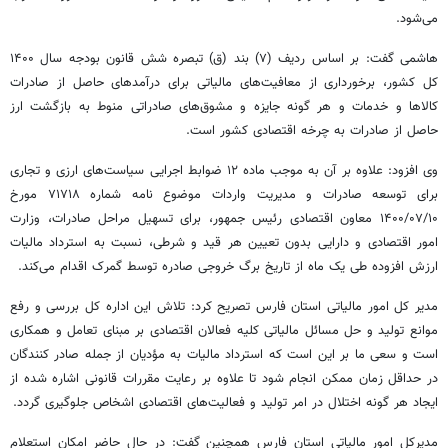
می‌شود.
هاشمی گفت: بر اساس ردیف (۷) بند (
ق)
تبصره شش قانون بودجه سال ۱۴۰۰
کل کشور، برخورداری از معافیت‌های مالیاتی برای درآمدهای حاصل از صادرات
کالاها و خدمات و هر گونه جایزه و مشوق‌های صادراتی منوط به بازگشت ارز
حاصل از صادرات به چرخه اقتصادی کشور است.
وی افزود: علاوه بر آن به موجب ماده ۱۲ ضوابط اجرایی سیاست‌های ارزی و تجاری
برای توسعه صادرات و مدیریت واردات موضوع نامه شماره ۷۱۷۱۸ مورخ
۱۰/‏۰۷/‏۱۴۰۰‬ معاون اقتصادی رئیس جمهور، برای تسهیل مراحل صادرات، وزارت
امور اقتصادی و دارایی بدون تعیین هر قید و شرطی، نسبت به استرداد مالیات
ارزش افزوده طی یک ماه از تاریخ برگ خروجی صادره توسط گمرک اقدام می‌کند.
مدیر کل امور مالیاتی استان فارس تصریح کرد: تلاش این اداره کل بررسی و رفع
موانع تولید و حل مسائل مالیاتی کلیه فعالان اقتصادی بر مبنای تعامل و همکاری
است و سعی ما بر این است که استرداد مالیات به
مؤدیان
از جمله صادر کنندگان
در حداقل زمان ممکن انجام شود تا علاوه بر رعایت مقررات قانونی اشاره شده از
ایجاد هر گونه اختلال در امر تولید و فعالیت‌های اقتصادی اشخاص جلوگیری گردد.
مدیرکل امور مالیاتی استان فارس همچنین گفت: در حال حاضر امکان استعلام