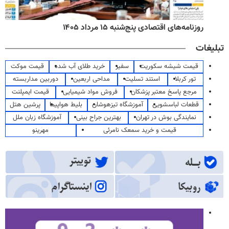
روزنامه‌های اقتصادی پنج‌شنبه ۱۵ مرداد ۱۴۰۵
تبلیغات
قیمت شیشه سکوریت
سفیر
خرید طلای آب شده
قیمت موکت
تور کربلا
استند تسلیت
مداحی اربعین
دوربین مداربسته
مرجع پاسخ معتبر پزشکان
فروش مواد شیمیایی
قیمت ایمپلنت
قطعات لباسشویی
آموزشگاه تیزهوشان
بلیط هواپیما
پرشین هتل
نمایندگی بوش در تهران
بهترین جراح بینی
آموزشگاه زبان ملل
قیمت و خرید سمعک نامرئی
مهرینو