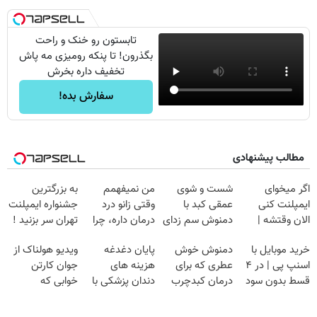
تابستون رو خنک و راحت
بگذرون! تا پنکه رومیزی مه پاش
تخفیف داره بخرش
سفارش بده!
مطالب پیشنهادی
اگر میخوای
شست و شوی
من نمیفهمم
به بزرگترین
ایمپلنت کنی
عمقی کبد با
وقتی زانو درد
جشنواره ایمپلنت
الان وقتشه |
دمنوش سم زدای
درمان داره، چرا
تهران سر بزنید !
فقط با ۲۵
گیاهی
دردش رو داری
| فقط ۲۵
خرید موبایل با
دمنوش خوش
پایان دغدغه
ویدیو هولناک از
میلیون تومان!!!
تحمل میکنی؟❗
میلیون !
اسنپ پی | در ۴
عطری که برای
هزینه های
جوان کارتن
قسط بدون سود
درمان کبدچرب
دندان پزشکی با
خوابی که
و کارمزد!
معجزه میکنه
پک سفید کننده
میلیاردر شد.
خانگی
آموزش رایگان