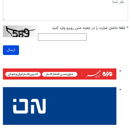
*
لطفا حاصل عبارت را در جعبه متن روبرو وارد کنید
ارسال