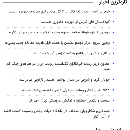
تازه‌ترین اخبار
خیبر در آخرین دیدار تدارکاتی با ۴ گل مقابل تیم «ب» به پیروزی رسید
کودکستان‌های فارس از مهرماه حضوری هستند
نهمین یادواره فرمانده نابغه جبهه مقاومت شهید حسین پور در لنگرود
یحیی سریع: مرکز تجمع دشمن را هدف قرار دادیم؛ معادله جدید یمنی‌ها
زاکانی: دشمن در باتلاق شکست زمین‌گیر شده است
معاون وزیر ارشاد: خبرنگاران نگذاشتند روایت ایران در هیاهوی جنگ گم
شود
جولان گرما و شرجی در استان بوشهر؛ هشدار نارنجی صادر شد
۵۳۸ نفر از اهالی رسانه مازندران عضو خانه مطبوعات هستند
بیست و یکمین جشنواره نمایش عروسکی تهران -مبارک
دستگیری شکارچیان متخلف در پناهگاه حیات وحش راسوند؛ کشف لاشه
۲ رأس گراز