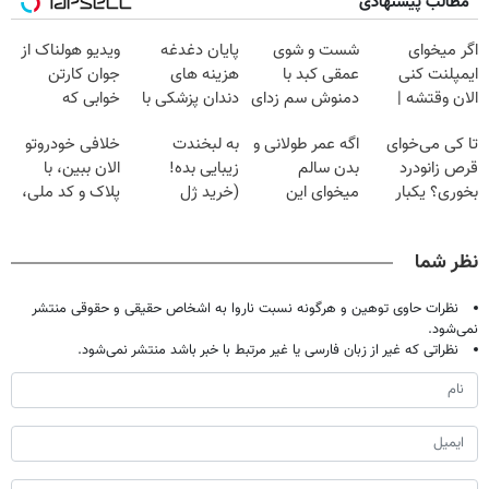
مطالب پیشنهادی
اگر میخوای
شست و شوی
پایان دغدغه
ویدیو هولناک از
ایمپلنت کنی
عمقی کبد با
هزینه های
جوان کارتن
الان وقتشه |
دمنوش سم زدای
دندان پزشکی با
خوابی که
فقط با ۲۵
گیاهی
پک سفید کننده
میلیاردر شد.
تا کی می‌خوای
اگه عمر طولانی و
به لبخندت
خلافی خودروتو
میلیون تومان!!!
خانگی
آموزش رایگان
قرص زانودرد
بدن سالم
زیبایی بده!
الان ببین، با
بخوری؟ یکبار
میخوای این
(خرید ژل
پلاک و کد ملی،
اصولی درمانش
نوشیدنی رو با
سفیدکننده
بدون نیاز به
کن
تخفیف بخر
دندان
مراجعه حضوری
نظر شما
با40%تخفیف)
نظرات حاوی توهین و هرگونه نسبت ناروا به اشخاص حقیقی و حقوقی منتشر
نمی‌شود.
نظراتی که غیر از زبان فارسی یا غیر مرتبط با خبر باشد منتشر نمی‌شود.