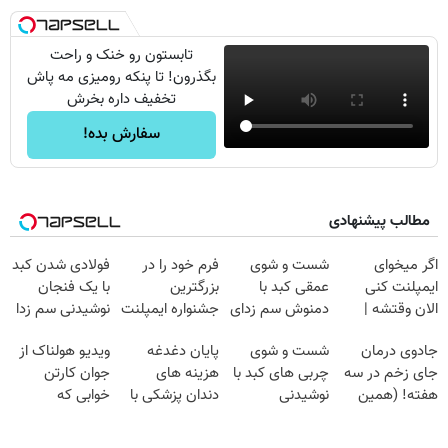
تابستون رو خنک و راحت
بگذرون! تا پنکه رومیزی مه پاش
تخفیف داره بخرش
سفارش بده!
مطالب پیشنهادی
اگر میخوای
شست و شوی
فرم خود را در
فولادی شدن کبد
ایمپلنت کنی
عمقی کبد با
بزرگترین
با یک فنجان
الان وقتشه |
دمنوش سم زدای
جشنواره ایمپلنت
نوشیدنی سم زدا
فقط با ۲۵
گیاهی
تهران پر کنید ! |
جادوی درمان
شست و شوی
پایان دغدغه
ویدیو هولناک از
میلیون تومان!!!
فقط ۲۵ میلیون
جای زخم در سه
چربی های کبد با
هزینه های
جوان کارتن
هفته! (همین
نوشیدنی
دندان پزشکی با
خوابی که
حالا رایگان
گیاهی(55%تخفیف)
پک سفید کننده
میلیاردر شد.
صحبت کنید)
خانگی
آموزش رایگان