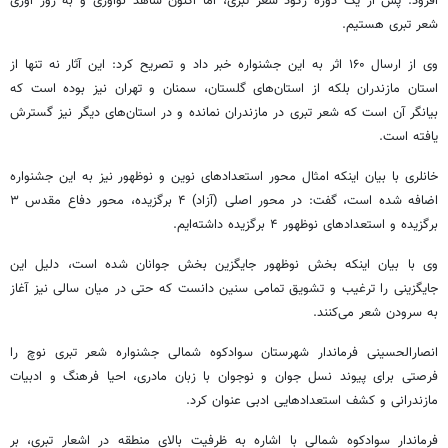
افزود: پس از یک دوره رکود شعر تبری، اما اکنون شاهد نوآوری و به روز
آوری
شعر تبری هستیم.
وی از ارسال ۱۶۰ اثر به این جشنواره خبر داد و تصریح کرد: این آثار نه تنها از
استان مازندران بلکه از استان‌های گلستان، سمنان و تهران نیز بوده است که
بیانگر آن است که شعر تبری در مازندران نمانده و در استان‌های دیگر نیز گسترش
یافته است.
خانلری
با بیان اینکه امثال محور استعدادهای نوین و نوظهور نیز به این جشنواره
اضافه شده است، گفت: در محور اصلی (آزاد) ۴ برگزیده، محور دفاع مقدس ۳
برگزیده و استعدادهای نوظهور ۴ برگزیده داشته‌ایم.
وی با بیان اینکه بخش نوظهور جایگزین بخش جوانان شده است، دلیل این
جایگزینی را ترغیب و تشویق تمامی سنین دانست که حتی در میان سالی نیز آغاز
به سرودن شعر می‌کنند.
انصارالحسینی
فرماندار شهرستان سوادکوه شمالی جشنواره شعر تبری
نوچ
را
فرصتی برای پیوند نسل جوان و نوجوان با زبان مادری، احیا فرهنگ و ادبیات
مازندرانی و کشف استعدادهایی ادبی عنوان کرد.
فرماندار سوادکوه شمالی با اشاره به ظرفیت بالای منطقه در اشعار تبری، بر