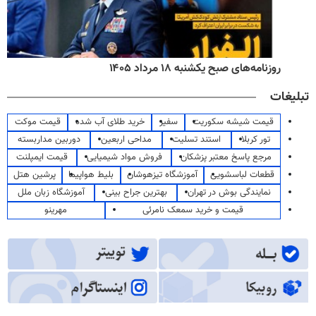
روزنامه‌های صبح یکشنبه ۱۸ مرداد ۱۴۰۵
تبلیغات
قیمت شیشه سکوریت
سفیر
خرید طلای آب شده
قیمت موکت
تور کربلا
استند تسلیت
مداحی اربعین
دوربین مداربسته
مرجع پاسخ معتبر پزشکان
فروش مواد شیمیایی
قیمت ایمپلنت
قطعات لباسشویی
آموزشگاه تیزهوشان
بلیط هواپیما
پرشین هتل
نمایندگی بوش در تهران
بهترین جراح بینی
آموزشگاه زبان ملل
قیمت و خرید سمعک نامرئی
مهرینو