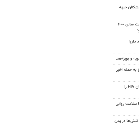
‌شکنان جبهه
دادگاه آمریکا دستور توقف ساخت سالن ۴۰۰
د
 دارو؛
ویه و بویراحمد
 به حمله اخیر
قرص آزمایشی که می‌تواند درمان HIV را
با سلامت روانی
تنش‌ها در یمن