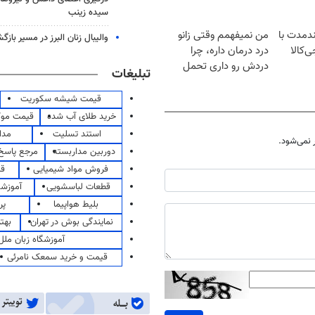
سیده زینب
ندمدت با
من نمیفهمم وقتی زانو
والیبال زنان البرز در مسیر باز
ی‌کالا
درد درمان داره، چرا
دردش رو داری تحمل
تبلیغات
میکنی؟❗
قیمت شیشه سکوریت
خرید طلای آب شده
قیمت مو
استند تسلیت
مدا
نمی‌شود.
دوربین مداربسته
مرجع پاسخ 
فروش مواد شیمیایی
قی
قطعات لباسشویی
آموزشگ
بلیط هواپیما
پر
نمایندگی بوش در تهران
بهت
آموزشگاه زبان ملل
قیمت و خرید سمعک نامرئی