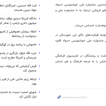
نخستین جشنواره ملی خوشنویسی «سواد
آیت الله حسینی: خبرنگاران خط
جهاد تبیین هستند
قلم» با تبریک نوروز، گفت: طی دو تا سه سال گذشته و علی رغم محدودیت‌های کرونایی نزدیک به ۱۰ جشنواره ملی و
میلیون دلاری ترامپ را صادر کر
وهدشت
احساس می‌شد.
انتقاد بیماران هموفیلی از کمبود
توجه ظرفیت‌های بالای این شهرستان در
درخواست از رسانه‌ها
ی جشنواره ملی خوشنویسی «سواد قلم»
خاموشی با برنامه برق در کهگیل
حزب الله عراق: بازنگری در پاسخ
شت
و
رومشگان
در کمیسیون فرهنگی
عربستان و آمریکا مطرح است
انی را به عرصه فرهنگ و هنر استان
متحول کند
ارتباط رژیم غذایی غنی از فیبر 
بهتر
شورای امنیت نسبت به تشدید 
ابراز نگرانی کرد