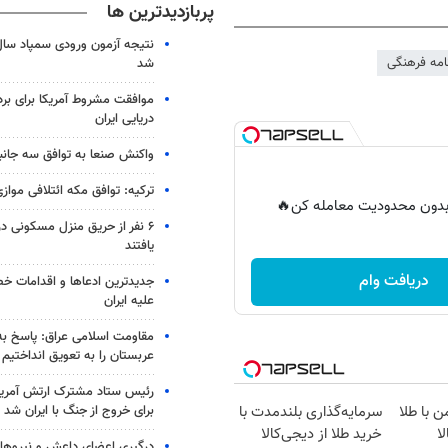
پربازدیدترین ها
نامه فرهنگی
شد
موافقت مشروط آمریکا برای بر
دریایی ایران
واکنش صنعا به توافق سه جانب
ترکیه: توافق مکه ائتلافی موازی
ر بدون محدودیت معامله کن🔥
۶ نفر از حریق منزل مسکونی 
یافتند
دریافت وام
جدیدترین ادعاها و اقدامات خ
علیه ایران
مقاومت اسلامی عراق: پاسخ به 
عربستان را به تعویق انداختیم
رئیس ستاد مشترک ارتش آمریکا
برای خروج از جنگ با ایران شد
ن با طلا
سرمایه‌گذاری بلندمدت با
ا
خرید طلا از دیجی‌کالا
درگیری اعضای داعش و نیروهای