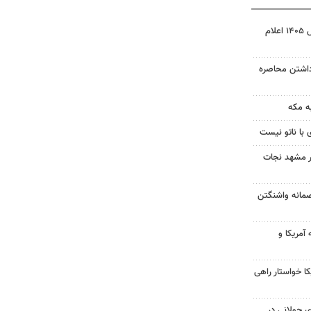
نتیجه آزمون ورودی سمپاد سال ۱۴۰۵ اعلام
داشتن محاصره
ه مکه
 با ناتو نیست
در مشهد نجات
صمانه واشنگتن
آمریکا و
 خواستار راهی
 جولانی در