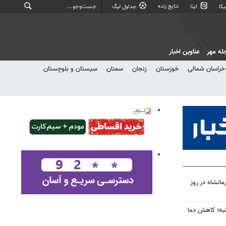
نتایج زنده
کا
ایتا
جداول لیگ
له مهر
عناوین اخبار
خراسان شمالی
خوزستان
زنجان
سمنان
سیستان و بلوچستان
انشاه در روز
به؛ کاهش دما