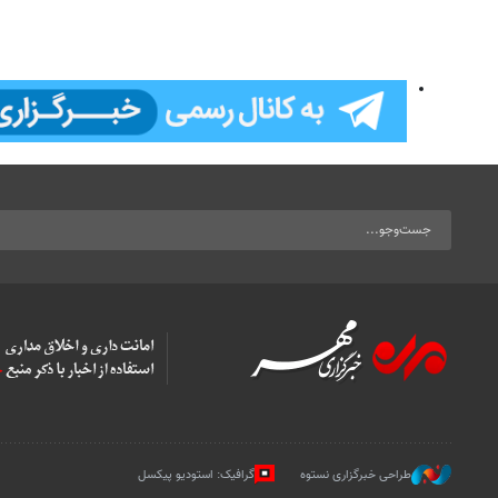
طراحی خبرگزاری نستوه
گرافیک: استودیو پیکسل