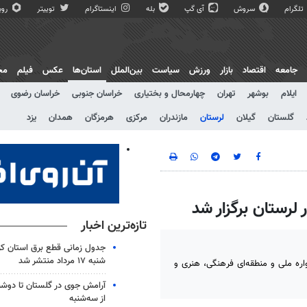
تلگرام
سروش
آی گپ
بله
اینستاگرام
توییتر
روبی
جامعه
اقتصاد
بازار
ورزش
سیاست
بین‌الملل
استان‌ها
عکس
فیلم
مج
ایلام
بوشهر
تهران
چهارمحال و بختیاری
خراسان جنوبی
خراسان رضوی
گلستان
گیلان
لرستان
مازندران
مرکزی
هرمزگان
همدان
یزد
تازه‌ترین اخبار
جدول زمانی قطع برق استان کرم
شنبه ۱۷ مرداد منتشر شد
کل فرهنگ و ارشاد اسلامی استان لرستان از برگزاری ۱۰ جشنواره ملی و منطقه‌ای فرهنگی، هنری و
آرامش جوی در گلستان تا دوشن
از سه‌شنبه