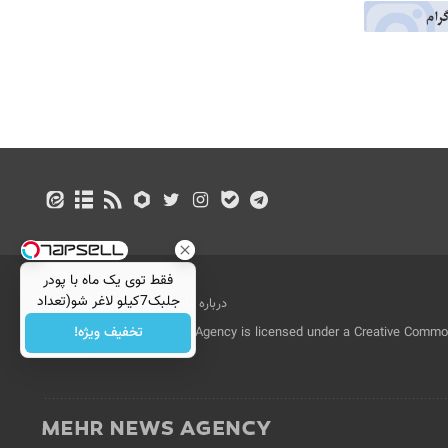
فقط توی یک ماه با پودر
جلبک7کیلو لاغر شو(تعداد
درباره ما
تماس با ما
بازرگانی
محدود)
تخفیف ویژه!
All Content by Mehr News Agency is licensed under a Creative Commons
License.