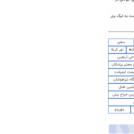
گشت به لیگ برتر
سفیر
کت
تور کربلا
حی اربعین
معتبر پزشکان
مت ایمپلنت
اه تیزهوشان
شین هتل
رین جراح بینی
مهرینو