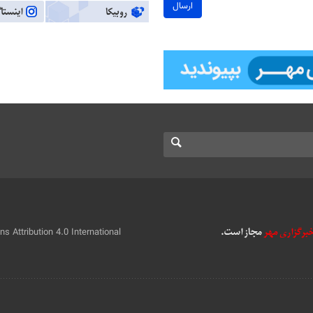
ارسال
 Attribution 4.0 International