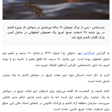
بندرعباس - پس از مرگ نوجوان ۱۷ ساله بیرجندی در سواحل ناز جزیره قشم
در روز شنبه ۲۸ اسفند، صبح امروز یک هموطن اصفهانی در ساحل کمپ
پارک آفتاب قشم غرق شد.
به گزارش
خبرگزاری مهر
، متوفی غ.آ متولد ۱۳۳۱ و جانباز ۷۰ درصد و عضو تیم
شنای اصفهان بوده است. این جانباز ۷۰ درصد که قطع عضو از ناحیه دو پا بوده
امروز به دلیل نامشخص، قربانی آب‌های اطراف جزیره شد.
لازم به ذکر است امسال نبود تیم نجات غریق در سواحل قشم به یک بحران
تبدیل شده است.
نکته تاسف بار آنجاست که گفته می‌شود برای استقرار تیم نجات غریق در سواحل
به یک میلیارد ریال اعتبار نیاز است اما به دلیل عدم صدور حکم مدیر عاملی
سرپرست سازمان منطقه آزاد قشم و ایرادات قانونی در امضای اسناد مالی این مبلغ
برای استقرار نجات غریق تامین نشده است.