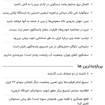
اتصال برق سشوار واحد مسکونی در لک‌لر تبریز را به آتش کشید
سوگواره ملی تئاتر میدانی و تعزیه اربعین حسینی به ایستگاه پایانی رسید
یمن: جهان به‌زودی ناله سعودی‌ها را پس از حمله به آنها خواهد شنید
تبریز در محاصره خودروها؛ ظرفیت معابر پاسخگوی حجم تردد نیست
ترامپ: همه چیز درباره ایران به طور استثنایی خوب پیش می‌رود
سلیمانی: ناوگان حمل‌ونقل در مرز خسروی پاسخگوی زائران است
سخنگوی آبفای تهران: وضعیت آب پایتخت پایدار است/ جیره‌بندی نداریم
پربازدیدترین ها
۸ کشته در دو تصادف شب گذشته
بسیج تمام ظرفیت‌ها برای تعیین وضعیت دیگر خلبانان سوخو ۲۴ ایران
اطلاعیه مراسم تشییع پیکر مطهر شهید ستوانیکم «نورالله نارویی»
قطع همکاری با قلعه نویی همچنان سوژه است/ نظر برخی مسئولان
تغییر کرد!