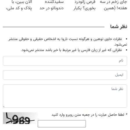
جای زخم در سه
قرص زانودرد
سفیدکننده
الان ببین، با
هفته! (همین
بخوری؟ یکبار
دندوناتو در حد
پلاک و کد ملی،
حالا رایگان
اصولی درمانش
لمینت سفید
بدون نیاز به
صحبت کنید)
کن
میکنه
مراجعه حضوری
نظر شما
(40%تخفیف)
نظرات حاوی توهین و هرگونه نسبت ناروا به اشخاص حقیقی و حقوقی منتشر
نمی‌شود.
نظراتی که غیر از زبان فارسی یا غیر مرتبط با خبر باشد منتشر نمی‌شود.
*
لطفا حاصل عبارت را در جعبه متن روبرو وارد کنید