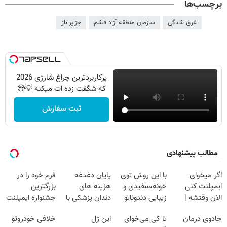
برچسب‌ها
غرق شدگی
سازمان منطقه آزاد قشم
جزایر ناز
پرکاربردترین چراغ شارژی 2026
که شگفت زده ات میکنه 💡😍
ثبت سفارش
مطالب پیشنهادی
اگر میخوای
با این روش توی
پایان دغدغه
فرم خود را در
ایمپلنت کنی
خونه،سفیدی و
هزینه های
بزرگترین
الان وقتشه |
زیبایی دندوناتو
دندان پزشکی با
جشنواره ایمپلنت
فقط با ۲۵
برگردون
پک سفید کننده
تهران پر کنید ! |
جادوی درمان
تا کی می‌خوای
این ژل
خلافی خودروتو
میلیون تومان!!!
(40%off)
خانگی
فقط ۲۵ میلیون