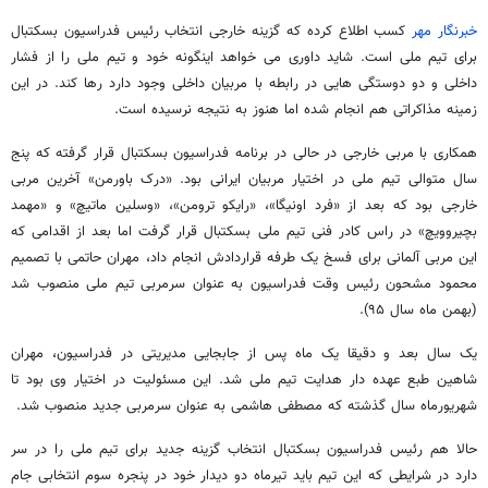
خبرنگار مهر
کسب اطلاع کرده که گزینه خارجی انتخاب رئیس فدراسیون بسکتبال
برای تیم ملی است. شاید داوری می خواهد اینگونه خود و تیم ملی را از فشار
داخلی و دو دوستگی هایی در رابطه با مربیان داخلی وجود دارد رها کند. در این
زمینه مذاکراتی هم انجام شده اما هنوز به نتیجه نرسیده است.
همکاری با مربی خارجی در حالی در برنامه فدراسیون بسکتبال قرار گرفته که پنج
سال متوالی تیم ملی در اختیار مربیان ایرانی بود. «درک باورمن» آخرین مربی
خارجی بود که بعد از «فرد اونیگا»، «رایکو ترومن»، «وسلین ماتیچ» و «مهمد
بچیروویچ» در راس کادر فنی تیم ملی بسکتبال قرار گرفت اما بعد از اقدامی که
این مربی آلمانی برای فسخ یک طرفه قراردادش انجام داد، مهران حاتمی با تصمیم
محمود مشحون رئیس وقت فدراسیون به عنوان سرمربی تیم ملی منصوب شد
(بهمن ماه سال ۹۵).
یک سال بعد و دقیقا یک ماه پس از جابجایی مدیریتی در فدراسیون، مهران
شاهین طبع عهده دار هدایت تیم ملی شد. این مسئولیت در اختیار وی بود تا
شهریورماه سال گذشته که مصطفی هاشمی به عنوان سرمربی جدید منصوب شد.
حالا هم رئیس فدراسیون بسکتبال انتخاب گزینه جدید برای تیم ملی را در سر
دارد در شرایطی که این تیم باید تیرماه دو دیدار خود در پنجره سوم انتخابی جام