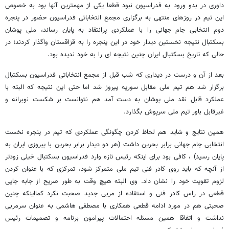
داوری در بدو ورود به فدراسیون نبود قطعا یکی از مهمترین آنها بود به خصوص
این تیم در روزهای منتهی به برگزاری مجمع انتخاباتی فدراسیون حضور در پنجره
دوم انتخابی جام جهانی را با عملکردی پرانتقاد به پایان رساند، ملی پوشان
بسکتبال نتیجه نخستین دیدار خود در این پنجره را به قزاقستان واگذار کردند؛ در
حالی که تاریخ بسکتبال ایران چنین نتیجه ای را به خود ندیده بود.
بعد از آن و درست در دیداری که شب قبل از مجمع انتخاباتی فدراسیون بسکتبال
برگزار شد هم تیم ملی مقابل سوریه پیروز شد اما حتی این نتیجه که البته با
عملکرد قابل نقد ملی پوشان به دست آمد هم نتوانست بر شکست نوبرانه و
غیرقابل باور تیم ملی سرپوش بگذارد.
همین نتایج و شاید هم لحاظ کردن چگونگی عملکردی که تیم در پنجره نخست
انتخابی جام جهانی برابر بحرین داشت (هر دو دیدار برابر بحرین با پیروزی ایران به
پایان رسید) ، کافی بود برای اینکه رئیس تازه وارد فدراسیون بسکتبال خیلی زودتر
از آنچه که باید روی کادر فنی تیم ملی متمرکز شود، تمرکزی که با عنوان کردن
لزوم تقویت خود را نشان داد. وی البته هیچ وقت به طور صریح از جابه جایی
قطعی در راس کادر فنی و استفاده از مربی جدید صحبت نکرد کمااینکه چنین
صحبتی هم در مورد ادامه قطعی همکاری با مصطفی هاشمی به عنوان سرمربی
نداشت و اتفاقا همین مسئله احتمالات پیرامون برنامه و تصمیمات رئیس