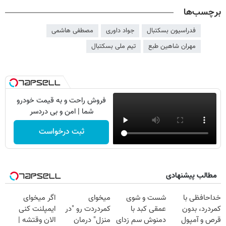
برچسب‌ها
فدراسیون بسکتبال
جواد داوری
مصطفی هاشمی
مهران شاهین طبع
تیم ملی بسکتبال
فروش راحت و به قیمت خودرو
شما | امن و بی دردسر
ثبت درخواست
مطالب پیشنهادی
خداحافظی با
شست و شوی
میخوای
اگر میخوای
کمردرد، بدون
عمقی کبد با
کمردردت رو "در
ایمپلنت کنی
قرص و آمپول
دمنوش سم زدای
منزل" درمان
الان وقتشه |