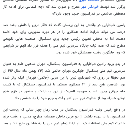
همین مسئله در
نشست خبری
(۱۰ شهریورماه) به منظور معارفه مصطفی هاشمی
برگزار شد توسط
خبرنگار مهر
مطرح و عنوان شد که «چه ضمانتی برای ادامه کار
مصطفی هاشمی در فدراسیون جدید وجود دارد؟»
رامین طباطبایی در واکنش به این پرسش گفت که «اگر مربی با دانش باشد صد
درصد می تواند شرایط ادامه همکاری را در هر دوره مدیریتی برای خود ادامه
دهد»، اما به محض تعیین رئیس جدید برای بسکتبال، صحبت هایی تلویحی
مطرح شد که عدم ثبات جایگاه سرمربی تیم ملی را هدف قرار داد آنهم در شرایطی
که وی جایگزین رقیب همیشگی خود شده بود.
در بدو ورود رامین طباطبایی به فدراسیون بسکتبال، مهران شاهین طبع به عنوان
سرمربی تیم ملی بسکتبال جایگزین مهران حاتمی شد (۲۴ بهمن ماه سال ۹۶) آن
هم دقیقا در روزی که شهرداری تبریز با این مربی (حاتمی) قهرمان لیگ برتر شده
بود. شاهین طبع بعد از ۴۲ همکاری مستمر با فدراسیون بسکتبال که با کسب
جام جهانی چین، کسب سهمیه المپیک از این مسابقات و حضور در بازی های
توکیو همراه بود از هدایت تیم ملی کنار رفت و جای خود را به هاشمی داد.
در واقع رئیس وقت فدراسیون بسکتبال در مدت زمان چهار سالی که ریاست این
فدراسیون را بر عهده داشت از دو مربی داخلی همیشه مطرح، مدعی و رقیب برای
هدایت تیم ملی استفاده کرد. او ابتدا زمام تیم ملی را به شاهین طبع داد و بعد