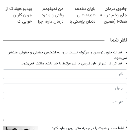
گیاهی
کنی؟ (◂فیلم +
فقط با ۲۵
جادوی درمان
پایان دغدغه
من نمیفهمم
ویدیو هولناک از
◂پرسش‌نامه)
میلیون تومان!!!
جای زخم در سه
هزینه های
وقتی زانو درد
جوان کارتن
هفته! (همین
دندان پزشکی با
درمان داره، چرا
خوابی که
حالا رایگان
پک سفید کننده
دردش رو داری
میلیاردر شد.
صحبت کنید)
خانگی
تحمل میکنی؟❗
آموزش رایگان
نظر شما
نظرات حاوی توهین و هرگونه نسبت ناروا به اشخاص حقیقی و حقوقی منتشر
نمی‌شود.
نظراتی که غیر از زبان فارسی یا غیر مرتبط با خبر باشد منتشر نمی‌شود.
*
لطفا حاصل عبارت را در جعبه متن روبرو وارد کنید