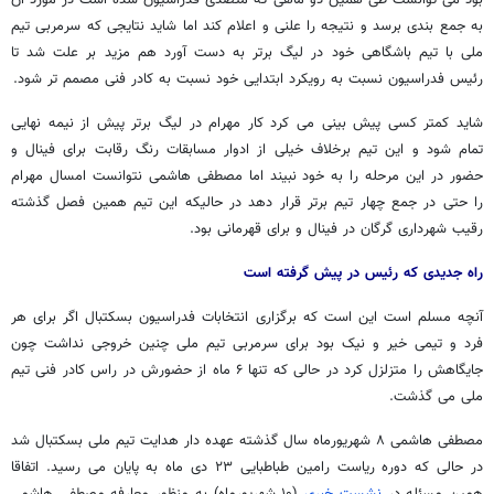
بود می توانست طی همین دو ماهی که متصدی فدراسیون شده است در مورد آن
به جمع بندی برسد و نتیجه را علنی و اعلام کند اما شاید نتایجی که سرمربی تیم
ملی با تیم باشگاهی خود در لیگ برتر به دست آورد هم مزید بر علت شد تا
رئیس فدراسیون نسبت به رویکرد ابتدایی خود نسبت به کادر فنی مصمم تر شود.
شاید کمتر کسی پیش بینی می کرد کار مهرام در لیگ برتر پیش از نیمه نهایی
تمام شود و این تیم برخلاف خیلی از ادوار مسابقات رنگ رقابت برای فینال و
حضور در این مرحله را به خود نبیند اما مصطفی هاشمی نتوانست امسال مهرام
را حتی در جمع چهار تیم برتر قرار دهد در حالیکه این تیم همین فصل گذشته
رقیب شهرداری گرگان در فینال و برای قهرمانی بود.
راه جدیدی که رئیس در پیش گرفته است
آنچه مسلم است این است که برگزاری انتخابات فدراسیون بسکتبال اگر برای هر
فرد و تیمی خیر و نیک بود برای سرمربی تیم ملی چنین خروجی نداشت چون
جایگاهش را متزلزل کرد در حالی که تنها ۶ ماه از حضورش در راس کادر فنی تیم
ملی می گذشت.
مصطفی هاشمی ۸ شهریورماه سال گذشته عهده دار هدایت تیم ملی بسکتبال شد
در حالی که دوره ریاست رامین طباطبایی ۲۳ دی ماه به پایان می رسید. اتفاقا