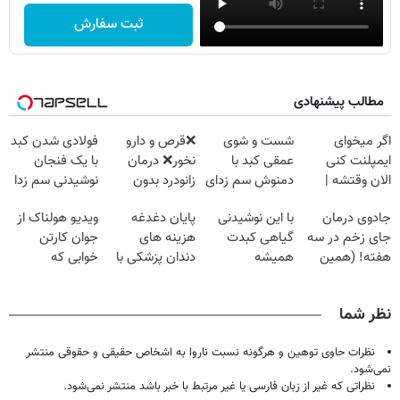
ثبت سفارش
مطالب پیشنهادی
اگر میخوای
شست و شوی
❌قرص‌ و دارو
فولادی شدن کبد
ایمپلنت کنی
عمقی کبد با
نخور❌ درمان
با یک فنجان
الان وقتشه |
دمنوش سم زدای
زانودرد بدون
نوشیدنی سم زدا
فقط با ۲۵
گیاهی
قرص
جادوی درمان
با این نوشیدنی
پایان دغدغه
ویدیو هولناک از
میلیون تومان!!!
جای زخم در سه
گیاهی کبدت
هزینه های
جوان کارتن
هفته! (همین
همیشه
دندان پزشکی با
خوابی که
حالا رایگان
پرقدرته55%تخفیف
پک سفید کننده
میلیاردر شد.
صحبت کنید)
خانگی
آموزش رایگان
نظر شما
نظرات حاوی توهین و هرگونه نسبت ناروا به اشخاص حقیقی و حقوقی منتشر
نمی‌شود.
نظراتی که غیر از زبان فارسی یا غیر مرتبط با خبر باشد منتشر نمی‌شود.