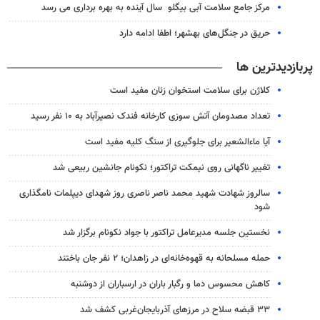
مرکز جامع سلامت آبی بیگلو سال آینده به بهره برداری می رسد
حریق در جنگل‌های بهشهر؛ اطفا ادامه دارد
پربازدیدترین ها
کلاژن برای سلامت استخوان زنان مفید است
تعداد مصدومان آتش سوزی کارخانه فندک نصیرآباد به ۱۰ نفر رسید
آیا ماءالشعیر برای جلوگیری از سنگ کلیه مفید است
تغییر ناگهانی روی نیمکت تراکتور؛ نکونام جانشین ربیعی شد
سالروز شهادت شهید محمد ناصر ناصری روز شهدای دیپلمات نامگذاری
شود
نخستین جلسه مدیرعامل تراکتور با جواد نکونام برگزار شد
حمله مسلحانه به قهوه‌خانه‌ای در زاهدان؛ ۲ نفر جان باختند
کاهش محسوس دما و رگبار باران در ارسباران از دوشنبه
۳۳ قبضه سلاح در مرزهای آذربایجان‌غربی کشف شد