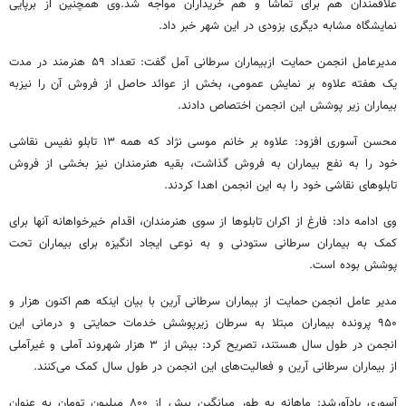
علاقمندان هم برای تماشا و هم خریداران مواجه
شد.وی
همچنین از برپایی
نمایشگاه مشابه دیگری بزودی در این شهر خبر داد.
مدیرعامل انجمن حمایت
ازبیماران
سرطانی آمل گفت: تعداد ۵۹ هنرمند در مدت
یک هفته علاوه بر نمایش عمومی، بخش از عوائد حاصل از فروش آن را
نیزبه
بیماران زیر پوشش این انجمن اختصاص دادند.
محسن
آسوری
افزود: علاوه بر خانم موسی نژاد که همه ۱۳ تابلو نفیس نقاشی
خود را به نفع بیماران به فروش گذاشت، بقیه هنرمندان نیز بخشی از فروش
تابلوهای نقاشی خود را به این انجمن اهدا کردند.
وی ادامه داد: فارغ از اکران تابلوها از سوی هنرمندان، اقدام خیرخواهانه آنها برای
کمک به بیماران سرطانی ستودنی و به نوعی ایجاد انگیزه برای بیماران تحت
پوشش بوده است.
مدیر عامل انجمن حمایت از بیماران سرطانی آرین با بیان اینکه هم اکنون هزار و
۹۵۰ پرونده بیماران مبتلا به سرطان زیرپوشش خدمات حمایتی و درمانی این
انجمن در طول سال هستند، تصریح کرد: بیش از ۳ هزار شهروند آملی و
غیرآملی
از بیماران سرطانی آرین و فعالیت‌های این انجمن در طول سال کمک می‌کنند.
آسوری
یادآورشد
: ماهانه به طور میانگین بیش از ۸۰۰ میلیون تومان به عنوان