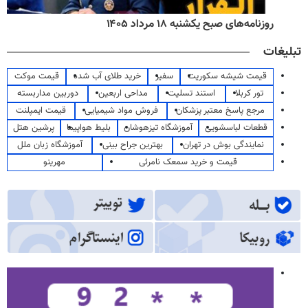
روزنامه‌های صبح یکشنبه ۱۸ مرداد ۱۴۰۵
تبلیغات
قیمت شیشه سکوریت
سفیر
خرید طلای آب شده
قیمت موکت
تور کربلا
استند تسلیت
مداحی اربعین
دوربین مداربسته
مرجع پاسخ معتبر پزشکان
فروش مواد شیمیایی
قیمت ایمپلنت
قطعات لباسشویی
آموزشگاه تیزهوشان
بلیط هواپیما
پرشین هتل
نمایندگی بوش در تهران
بهترین جراح بینی
آموزشگاه زبان ملل
قیمت و خرید سمعک نامرئی
مهرینو