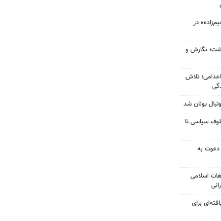
‌زاده» در
زگشت؛ نگارش و
اعدامی؛ تلاش
گی
تبال یونان شد
لوف سیاسی تا
 دعوت به
غات اسلامی
انی
فته‌ای برای