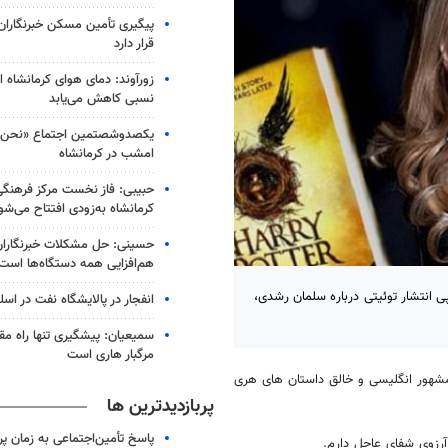
پیگیری تأمین مسکن خبرنگاران 
قرار دارد
زورآوند: دمای هوای کرمانشاه از
نسبی کاهش می‌یابد
یکصدوشصتمین اجتماع «نحن ا
امشب در کرمانشاه
حبیبی: فاز نخست مرکز فرهنگ
کرمانشاه به‌زودی افتتاح می‌شو
حسینی: حل مشکلات خبرنگاران 
هم‌افزایی همه دستگاه‌ها است
 انتشار توئیتی درباره سلمان رشدی،
انفجار در پالایشگاه نفت در اسل
سمیعیان: پیشگیری تنها راه مقاب
مرگبار هاری است
مشهور انگلیسی و خالق داستان های هری
پربازدیدترین ها
پاسخ تأمین‌اجتماعی به زمان پ
آرزوی شفای عاجل دارم.