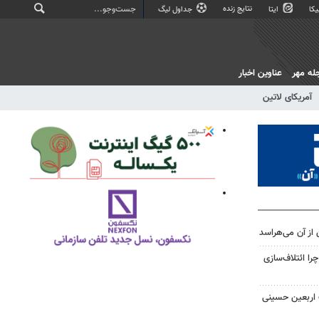
نتایج زنده
کا
ایتا
جداول لیگ
له مهر
عناوین اخبار
آمریکای لاتین
 از آن می‌هراسد
را ائتلاف‌سازی
ت اربعین حسینی