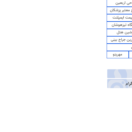
حی اربعین
معتبر پزشکان
مت ایمپلنت
اه تیزهوشان
شین هتل
رین جراح بینی
مهرینو