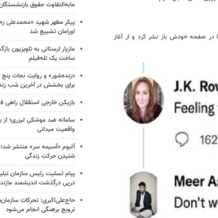
مابه‌التفاوت حقوق بازنشستگان
پیکر مطهر شهید «محمدعلی رحیم
اورامان تشییع شد
 در صفحه خودش باز نشر کرد و از آغاز
مازیار لرستانی به تلویزیون با
ساخت یک تله‌فیلم
«زنده‌شور» و روایت نجات پنج 
برای بخشش در آخرین شب زند
بازیکن خارجی استقلال راهی فو
سامانه ضد موشکی لیزری؛ از ب
واقعیت میدانی
آلبوم «آسیمه سر» منتشر شد؛
شنیدن حرکتِ زندگی
پیام تسلیت رئیس سازمان تبلی
درپی درگذشت اندیشمند مازندر
حاج‌علی‌اکبری: تحرکات سازمان‌یا
ترویج برهنگی انجام می‌شود