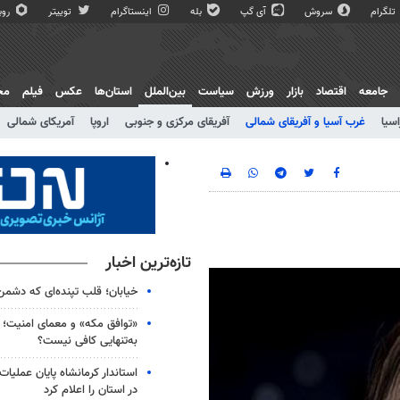
تلگرام
سروش
آی گپ
بله
اینستاگرام
توییتر
روبی
جامعه
اقتصاد
بازار
ورزش
سیاست
بین‌الملل
استان‌ها
عکس
فیلم
مج
اسیا
غرب آسیا و آفریقای شمالی
آفریقای مرکزی و جنوبی
اروپا
آمریکای شمالی
تازه‌ترین اخبار
خیابان؛ قلب تپنده‌ای که دشمن
«توافق مکه» و معمای امنیت؛ چ
به‌تنهایی کافی نیست؟
استاندار کرمانشاه پایان عملیا
در استان را اعلام کرد