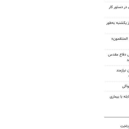
در دستور کار
 یکشنبه به‌طور
لمنتقمون»
ی دفاع مقدس
د
نیازمند
واکی
له با بیماری
رداخت