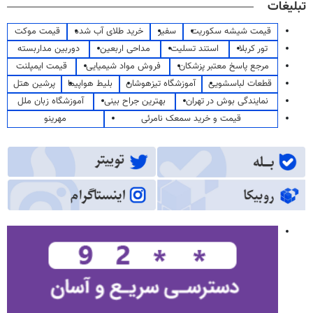
تبلیغات
قیمت شیشه سکوریت
سفیر
خرید طلای آب شده
قیمت موکت
تور کربلا
استند تسلیت
مداحی اربعین
دوربین مداربسته
مرجع پاسخ معتبر پزشکان
فروش مواد شیمیایی
قیمت ایمپلنت
قطعات لباسشویی
آموزشگاه تیزهوشان
بلیط هواپیما
پرشین هتل
نمایندگی بوش در تهران
بهترین جراح بینی
آموزشگاه زبان ملل
قیمت و خرید سمعک نامرئی
مهرینو