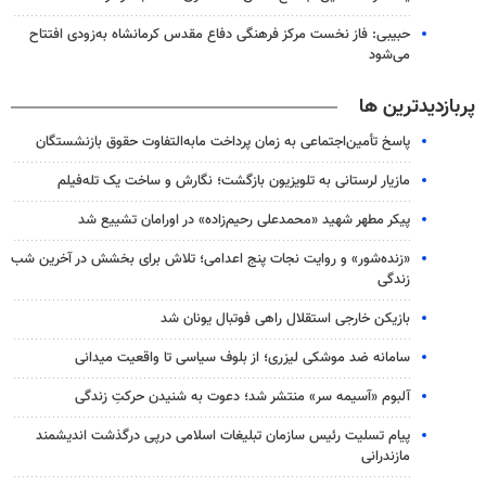
حبیبی: فاز نخست مرکز فرهنگی دفاع مقدس کرمانشاه به‌زودی افتتاح
می‌شود
پربازدیدترین ها
پاسخ تأمین‌اجتماعی به زمان پرداخت مابه‌التفاوت حقوق بازنشستگان
مازیار لرستانی به تلویزیون بازگشت؛ نگارش و ساخت یک تله‌فیلم
پیکر مطهر شهید «محمدعلی رحیم‌زاده» در اورامان تشییع شد
«زنده‌شور» و روایت نجات پنج اعدامی؛ تلاش برای بخشش در آخرین شب
زندگی
بازیکن خارجی استقلال راهی فوتبال یونان شد
سامانه ضد موشکی لیزری؛ از بلوف سیاسی تا واقعیت میدانی
آلبوم «آسیمه سر» منتشر شد؛ دعوت به شنیدن حرکتِ زندگی
پیام تسلیت رئیس سازمان تبلیغات اسلامی درپی درگذشت اندیشمند
مازندرانی