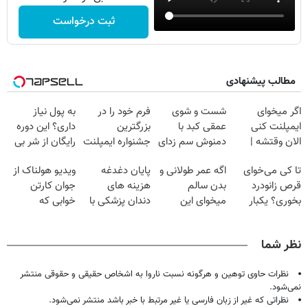
ثبت درخواست
مطالب پیشنهادی
اگر میخوای
شست و شوی
فرم خود را در
به پول نیاز
ایمپلنت کنی
عمقی کبد با
بزرگترین
داری؟ این دوره
الان وقتشه |
دمنوش سم زدای
جشنواره ایمپلنت
رایگان از شر بی
فقط با ۲۵
گیاهی
تهران پر کنید ! |
پولی خلاصت
تا کی می‌خوای
اگه عمر طولانی و
پایان دغدغه
ویدیو هولناک از
میلیون تومان!!!
فقط ۲۵ میلیون
میکنه
قرص زانودرد
بدن سالم
هزینه های
جوان کارتن
بخوری؟ یکبار
میخوای این
دندان پزشکی با
خوابی که
اصولی درمانش
نوشیدنی رو با
پک سفید کننده
میلیاردر شد.
کن
تخفیف بخر
خانگی
آموزش رایگان
نظر شما
نظرات حاوی توهین و هرگونه نسبت ناروا به اشخاص حقیقی و حقوقی منتشر
نمی‌شود.
نظراتی که غیر از زبان فارسی یا غیر مرتبط با خبر باشد منتشر نمی‌شود.