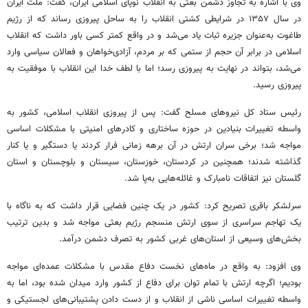
وی با اشاره به تجاوز دشمن
بعثی
به انقلاب نوپای اسلامی ایران، گفت: ملت ایران
در سال ۱۳۵۷ در شرایطی کشتی انقلاب را به ساحل پیروزی رساند که از رژیم
طاغوت به‌عنوان جزیره ثبات یاد می‌شد و در واقع کمتر کسی باور داشت که انقلاب
اسلامی در برابر آن حجم از ستمی که بر مردم، آزادی‌خواهان و فعالان سیاسی وارد
می‌شد، بتواند در نهایت به پیروزی رسد؛ اما با لطف خدا این انقلاب با موفقیت به
پیروزی رسید.
رئیس ستاد کل نیروهای مسلح گفت: پس از پیروزی انقلاب اسلامی، کشور به
واسطه تغییرات بنیادین در حوزه ساختاری و کادرهای امنیتی با مشکلات اساسی
مواجه شد؛ برخی سران ارتش در آن برهه زمانی فرار کردند یا دستگیر و یا کنار
گذاشته شدند؛ همچنین در کردستان، خوزستان، سیستان و بلوچستان و استان
گلستان نیز اتفاقات نامبارک و غائله‌هایی به‌پا شد.
سرلشکر باقری تصریح کرد: کشور در یک چنین فضایی قرار داشت که به ناگاه با
یک تهاجم سراسری از سوی ارتش منسجم رژیم
بعثی
مواجه شد و بدین ترتیب
بخش‌های وسیعی از استان‌های غربی کشور به تصرف دشمن درآمد.
وی افزود: به واقع در ماه‌های نخست دفاع مقدس با مشکلات عمده‌ای مواجه
بودیم؛ اگرچه ارتش با تمام توان برای دفاع از کشور وارد میدان شده بود، اما به
واسطه تغییرات اساسی ناشی از انقلاب و از دست دادن پشتیبانی‌های لجستیکی و