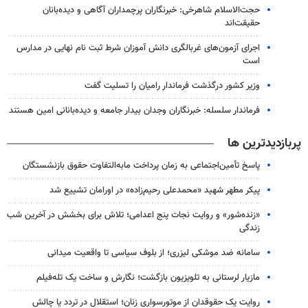
حجت‌الاسلام شاهرخی: خبرنگاران پرچمداران آگاهی و دیده‌بانان
حقیقت‌اند
اجرای آزمون‌های غربالگری دانش آموزان شرط ثبت نام نهایی در مدارس
است
وزیر کشور درگذشت فرماندار رامیان را تسلیت گفت
فرماندار سلسله: خبرنگاران وجدان بیدار جامعه و دیده‌بانانی امین هستند
پربازدیدترین ها
پاسخ تأمین‌اجتماعی به زمان پرداخت مابه‌التفاوت حقوق بازنشستگان
پیکر مطهر شهید «محمدعلی رحیم‌زاده» در اورامان تشییع شد
«زنده‌شور» و روایت نجات پنج اعدامی؛ تلاش برای بخشش در آخرین شب
زندگی
سامانه ضد موشکی لیزری؛ از بلوف سیاسی تا واقعیت میدانی
مازیار لرستانی به تلویزیون بازگشت؛ نگارش و ساخت یک تله‌فیلم
روایت یک حقوقدان از موتورسواری زنان؛ استقلال در تردد یا چالش