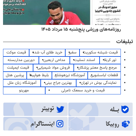
روزنامه‌های ورزشی پنج‌شنبه ۱۵ مرداد ۱۴۰۵
تبلیغات
قیمت شیشه سکوریت
سفیر
خرید طلای آب شده
قیمت موکت
تور کربلا
استند تسلیت
مداحی اربعین
دوربین مداربسته
مرجع پاسخ معتبر پزشکان
فروش مواد شیمیایی
قیمت ایمپلنت
قطعات لباسشویی
آموزشگاه تیزهوشان
بلیط هواپیما
پرشین هتل
نمایندگی بوش در تهران
بهترین جراح بینی
آموزشگاه زبان ملل
قیمت و خرید سمعک نامرئی
مهرینو