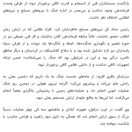
بازگشت مستشاران فنی از انسجام و قدرت کافی برخوردار نبود؛ از طرفی وحدت
فرماندهی وجود نداشت و بنی‌صدر در اداره جنگ با نیروهای مسلح و نیروهای
انقلابی اختلاف نظر داشت.
رئیس ستاد کل نیروهای مسلح خاطرنشان کرد: افراد نظامی که در ارتش زمان
انقلاب حضور داشتند، غالباً سابقه فرماندهی کلان نداشتند و کار فنی عمیقی نیز در
حوزه تعمیر و نگهداری جنگنده‌ها، ناوها و بالگردها بلد نبودند و از طرفی سپاه
پاسداران نیز تازه تشکیل شده بود و با سلاح کلاشینکف در کردستان و دیگر مناطق
ناامن، درگیر بود و این در شرایطی بود که جنگ را نمی‌شناخت؛ ضمن اینکه
تجهیزات کافی نداشت و از دانش نظامی کافی برخوردار نبود.
سرلشکر باقری افزود: از ماه‌های نخست جنگ به یاد داریم که دشمن
بعثی
به
راحتی جلو می‌آمد و پیشروی می‌کرد؛ اگرچه نیروی هوایی در دومین روز جنگ
عملیات خوبی انجام داد و عملیات‌های زمینی با پشتیبانی بالگردی بعضاً انجام
می‌گرفت، اما این‌ها به واقع جلودار ارتش منسجم
بعثی
نبود.
وی گفت: در غرب دزفول، هویزه، آبادان و ماهشهر سه الی چهار عملیات نسبتاً
بزرگ از سوی ارتش انجام شد که همگی به دلیل نبودِ راهبرد و طراحی مناسب با
شکست مواجه شد.