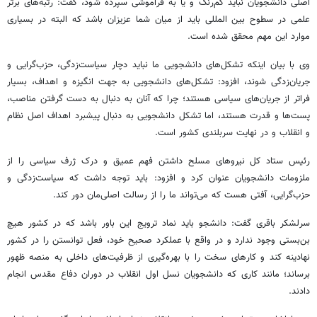
اصلی دانشجویان نباید کم‌رنگ و یا به فراموشی سپرده شود، گفت: رتبه‌های برتر
علمی در سطوح بین
المللی
باید از میان شما عزیزان باشد که البته در بسیاری
موارد این مهم محقق شده است.
وی با بیان اینکه تشکل‌های دانشجویی ما نباید دچار سیاست‌زدگی، حزب‌گرایی و
جریان‌زدگی شوند، افزود: تشکل‌های دانشجویی به جهت انگیزه و اهداف، بسیار
فراتر از جریان‌های سیاسی هستند؛ چرا که آنان به دنبال به دست گرفتن مناصب،
پست‌ها و قدرت هستند، اما تشکل دانشجویی به دنبال پیشبرد اهداف اصل نظام
و انقلاب و در نهایت سربلندی کشور است.
رئیس ستاد کل نیروهای مسلح داشتن فهم عمیق و درک ژرف سیاسی را از
ملزومات دانشجویان عنوان کرد و افزود: باید توجه داشت که سیاست‌زدگی و
حزب‌گرایی،
آفتی
هست که می‌تواند ما را از رسالت اصلی‌مان دور کند.
سرلشکر باقری گفت: دانشجو باید نماد ترویج این باور باشد که در کشور هیچ
بن‌بستی وجود ندارد و در واقع با عملکرد صحیح خود، فعل توانستن را در کشور
نهادینه کند و کارهای سخت را با بهره‌گیری از ظرفیت‌های داخلی به منصه ظهور
برساند؛ مانند کاری که دانشجویان نسل اول انقلاب در دوران دفاع مقدس انجام
دادند.