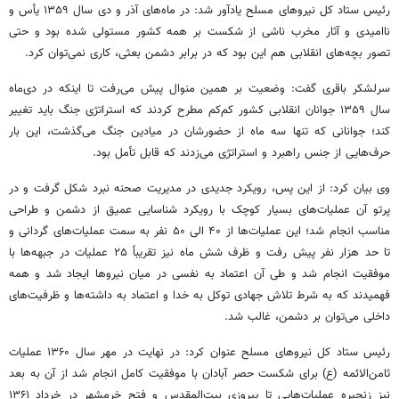
رئیس ستاد کل نیروهای مسلح یادآور شد: در ماه‌های آذر و دی سال ۱۳۵۹ یأس و
ناامیدی و آثار مخرب ناشی از شکست بر همه کشور مستولی شده بود و حتی
تصور بچه‌های انقلابی هم این بود که در برابر دشمن
بعثی
، کاری نمی‌توان کرد.
سرلشکر باقری گفت: وضعیت بر همین منوال پیش می‌رفت تا اینکه در دی‌ماه
سال ۱۳۵۹ جوانان انقلابی کشور کم‌کم مطرح کردند که استراتژی جنگ باید تغییر
کند؛ جوانانی که تنها سه ماه از حضورشان در میادین جنگ می‌گذشت، این بار
حرف‌هایی از جنس راهبرد و استراتژی می‌زدند که قابل تأمل بود.
وی بیان کرد: از این پس، رویکرد جدیدی در مدیریت صحنه نبرد شکل گرفت و در
پرتو آن عملیات‌های بسیار کوچک با رویکرد شناسایی عمیق از دشمن و طراحی
مناسب انجام شد؛ این عملیات‌ها از ۴۰ الی ۵۰ نفر به سمت عملیات‌های گردانی و
تا حد هزار نفر پیش رفت و ظرف شش ماه نیز تقریباً ۲۵ عملیات در جبهه‌ها با
موفقیت انجام شد و طی آن اعتماد به نفسی در میان نیروها ایجاد شد و همه
فهمیدند که به شرط تلاش جهادی توکل به خدا و اعتماد به داشته‌ها و ظرفیت‌های
داخلی می‌توان بر دشمن، غالب شد.
رئیس ستاد کل نیروهای مسلح عنوان کرد: در نهایت در مهر سال ۱۳۶۰ عملیات
ثامن‌الائمه (
ع)
برای شکست حصر آبادان با موفقیت کامل انجام شد از آن به بعد
نیز زنجیره عملیات‌هایی تا پیروزی بیت‌المقدس و فتح خرمشهر در خرداد ۱۳۶۱